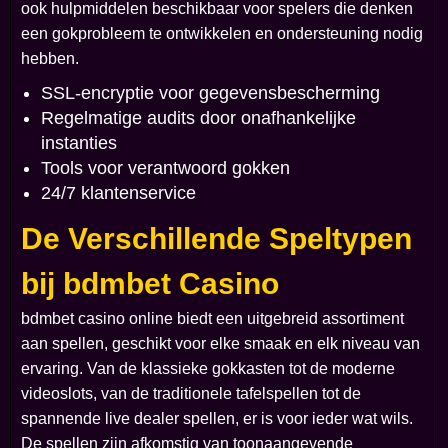
ook hulpmiddelen beschikbaar voor spelers die denken
een gokprobleem te ontwikkelen en ondersteuning nodig
hebben.
SSL-encryptie voor gegevensbescherming
Regelmatige audits door onafhankelijke
instanties
Tools voor verantwoord gokken
24/7 klantenservice
De Verschillende Speltypen
bij bdmbet Casino
bdmbet casino online biedt een uitgebreid assortiment
aan spellen, geschikt voor elke smaak en elk niveau van
ervaring. Van de klassieke gokkasten tot de moderne
videoslots, van de traditionele tafelspellen tot de
spannende live dealer spellen, er is voor ieder wat wils.
De spellen zijn afkomstig van toonaangevende