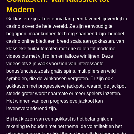
Modern
Gokkasten zijn al decennia lang een favoriet tijdverdrijf in
casino’s over de hele wereld. Ze zijn eenvoudig te
begrijpen, maar kunnen toch erg spannend zijn. bdmbet
casino online biedt een breed scala aan gokkasten, van
klassieke fruitautomaten met drie rollen tot moderne
videoslots met vijf rollen en talloze winlijnen. Deze
videoslots zijn vaak voorzien van interessante
bonusfuncties, zoals gratis spins, multipliers en wild
symbolen, die de winkansen vergroten. Er zijn ook
gokkasten met progressieve jackpots, waarbij de jackpot
steeds groter wordt naarmate er meer spelers inzetten.
Het winnen van een progressieve jackpot kan
levensveranderend zijn.
Bij het kiezen van een gokkast is het belangrijk om
rekening te houden met het thema, de volatiliteit en het
uitkeringspercentage. Het thema bepaalt de sfeer van de