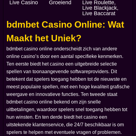
Live Casino
Groeiend
Live Roulette,
Live Blackjack,
Live Baccarat
bdmbet Casino Online: Wat
Maakt het Uniek?
bdmbet casino online onderscheidt zich van andere
online casino’s door een aantal specifieke kenmerken.
Ten eerste biedt het casino een uitgebreide selectie
spellen van toonaangevende softwareproviders. Dit
betekent dat spelers toegang hebben tot de nieuwste en
meest populaire spellen, met een hoge kwaliteit grafische
weergave en innovatieve functies. Ten tweede staat
bdmbet casino online bekend om zijn snelle
uitbetalingen, waardoor spelers snel toegang hebben tot
hun winsten. En ten derde biedt het casino een
uitstekende klantenservice, die 24/7 beschikbaar is om
spelers te helpen met eventuele vragen of problemen.