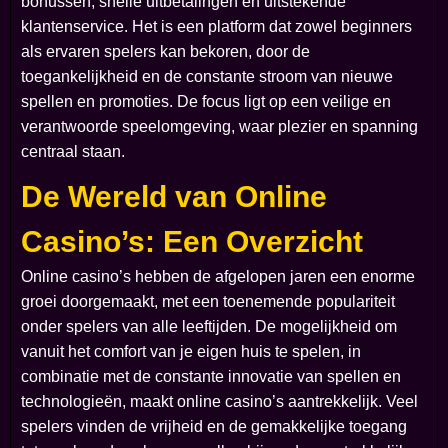
bonussen, snelle uitbetalingen en uitstekende
klantenservice. Het is een platform dat zowel beginners
als ervaren spelers kan bekoren, door de
toegankelijkheid en de constante stroom van nieuwe
spellen en promoties. De focus ligt op een veilige en
verantwoorde speelomgeving, waar plezier en spanning
centraal staan.
De Wereld van Online
Casino’s: Een Overzicht
Online casino’s hebben de afgelopen jaren een enorme
groei doorgemaakt, met een toenemende populariteit
onder spelers van alle leeftijden. De mogelijkheid om
vanuit het comfort van je eigen huis te spelen, in
combinatie met de constante innovatie van spellen en
technologieën, maakt online casino’s aantrekkelijk. Veel
spelers vinden de vrijheid en de gemakkelijke toegang