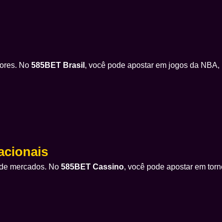
dores. No
585BET Brasil
, você pode apostar em jogos da NBA,
acionais
s de mercados. No
585BET Cassino
, você pode apostar em to