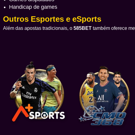
Handicap de games
Outros Esportes e eSports
Além das apostas tradicionais, o
585BET
também oferece mer