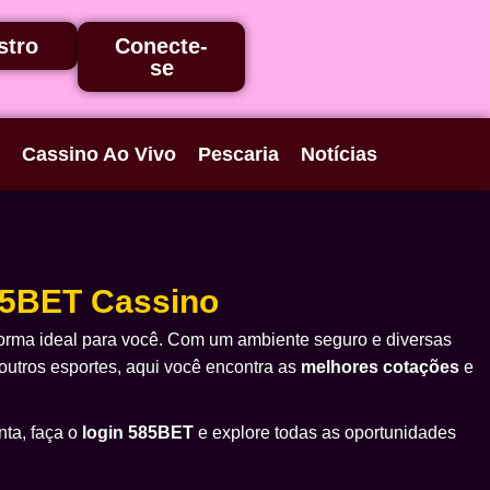
stro
Conecte-
se
Cassino Ao Vivo
Pescaria
Notícias
85BET Cassino
forma ideal para você. Com um ambiente seguro e diversas
outros esportes, aqui você encontra as
melhores cotações
e
nta, faça o
login 585BET
e explore todas as oportunidades