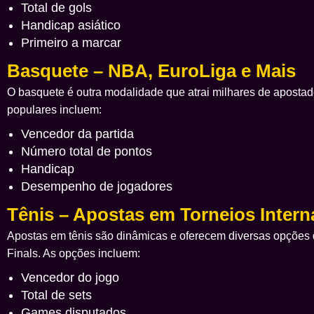
Total de gols
Handicap asiático
Primeiro a marcar
Basquete – NBA, EuroLiga e Mais
O basquete é outra modalidade que atrai milhares de aposta
populares incluem:
Vencedor da partida
Número total de pontos
Handicap
Desempenho de jogadores
Tênis – Apostas em Torneios Intern
Apostas em tênis são dinâmicas e oferecem diversas opçõe
Finals. As opções incluem:
Vencedor do jogo
Total de sets
Games disputados