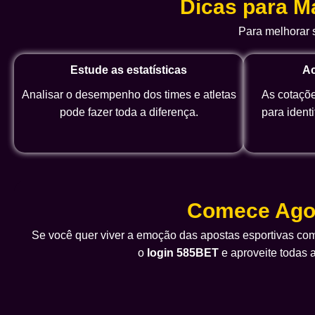
Dicas para M
Para melhorar s
Estude as estatísticas
A
Analisar o desempenho dos times e atletas
As cotaçõe
pode fazer toda a diferença.
para ident
Comece Agor
Se você quer viver a emoção das apostas esportivas co
o
login 585BET
e aproveite todas 