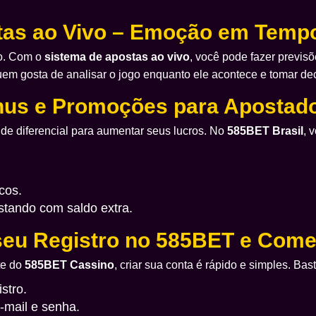
as ao Vivo – Emoção em Temp
go. Com o
sistema de apostas ao vivo
, você pode fazer previs
uem gosta de analisar o jogo enquanto ele acontece e tomar de
us e Promoções para Apostad
de diferencial para aumentar seus lucros. No
585BET Brasil
, 
cos.
tando com saldo extra.
eu Registro no 585BET e Come
te do
585BET Cassino
, criar sua conta é rápido e simples. Ba
stro.
-mail e senha.