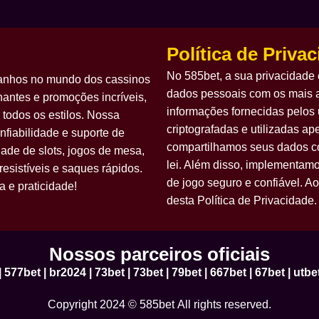
Política de Priva
No 585bet, a sua privacidade
ganhos no mundo dos cassinos
dados pessoais com os mais a
antes e promoções incríveis,
informações fornecidas pelos 
 todos os estilos. Nossa
criptografadas e utilizadas a
nfiabilidade e suporte de
compartilhamos seus dados co
ade de slots, jogos de mesa,
lei. Além disso, implementam
resistíveis e saques rápidos.
de jogo seguro e confiável. A
 e praticidade!
desta Política de Privacidade
Nossos parceiros oficiais
|
577bet
|
br2024
|
73bet
|
73bet
|
79bet
|
667bet
|
67bet
|
utbe
Copyright 2024 © 585bet All rights reserved.