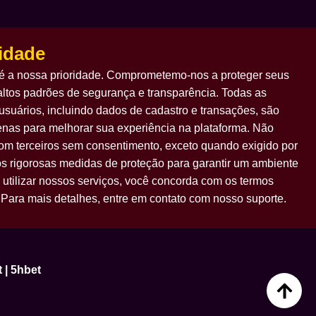
cidade
 é a nossa prioridade. Comprometemo-nos a proteger seus
ltos padrões de segurança e transparência. Todas as
usuários, incluindo dados de cadastro e transações, são
penas para melhorar sua experiência na plataforma. Não
m terceiros sem consentimento, exceto quando exigido por
os rigorosas medidas de proteção para garantir um ambiente
o utilizar nossos serviços, você concorda com os termos
. Para mais detalhes, entre em contato com nosso suporte.
t
|
5hbet