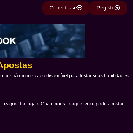
Conecte-se
Registo
 Apostas
empre há um mercado disponível para testar suas habilidades.
er League, La Liga e Champions League, você pode apostar