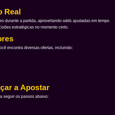
o Real
ões durante a partida, aproveitando odds ajustadas em tempo
cisões estratégicas no momento certo.
ores
você encontra diversas ofertas, incluindo:
çar a Apostar
sta seguir os passos abaixo: