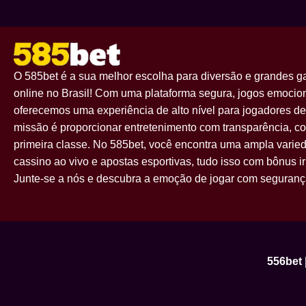
O 585bet é a sua melhor escolha para diversão e grandes 
online no Brasil! Com uma plataforma segura, jogos emocion
oferecemos uma experiência de alto nível para jogadores de
missão é proporcionar entretenimento com transparência, co
primeira classe. No 585bet, você encontra uma ampla varied
cassino ao vivo e apostas esportivas, tudo isso com bônus ir
Junte-se a nós e descubra a emoção de jogar com segurança
556bet