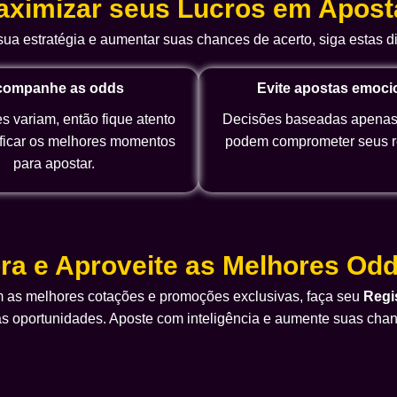
aximizar seus Lucros em Apost
ua estratégia e aumentar suas chances de acerto, siga estas d
companhe as odds
Evite apostas emoci
s variam, então fique atento
Decisões baseadas apenas 
ificar os melhores momentos
podem comprometer seus r
para apostar.
a e Aproveite as Melhores Od
m as melhores cotações e promoções exclusivas, faça seu
Regi
as oportunidades. Aposte com inteligência e aumente suas chan