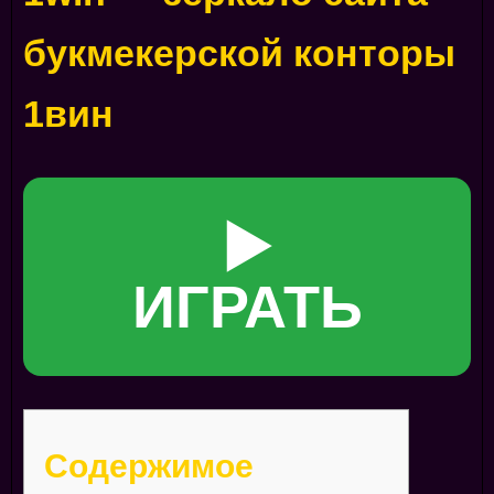
букмекерской конторы
1вин
▶️
ИГРАТЬ
Содержимое