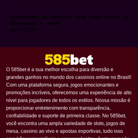
Anregungen_zur_Nutzung_ohne_oasis_casino_für_ver
Glücksspiel_e – копія
08/07/2026
O 585bet é a sua melhor escolha para diversão e
grandes ganhos no mundo dos cassinos online no Brasil!
Com uma plataforma segura, jogos emocionantes e
promoções incríveis, oferecemos uma experiência de alto
nível para jogadores de todos os estilos. Nossa missão é
proporcionar entretenimento com transparência,
confiabilidade e suporte de primeira classe. No 585bet,
você encontra uma ampla variedade de slots, jogos de
mesa, cassino ao vivo e apostas esportivas, tudo isso