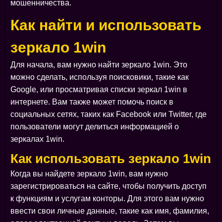
мошенничества.
Как найти и использовать
зеркало 1win
Для начала, вам нужно найти зеркало 1win. Это
можно сделать, используя поисковики, такие как
Google, или просматривая списки зеркал 1win в
интернете. Вам также может помочь поиск в
социальных сетях, таких как Facebook или Twitter, где
пользователи могут делиться информацией о
зеркалах 1win.
Как использовать зеркало 1win
Когда вы найдете зеркало 1win, вам нужно
зарегистрироваться на сайте, чтобы получить доступ
к функциям и услугам конторы. Для этого вам нужно
ввести свои личные данные, такие как имя, фамилия,