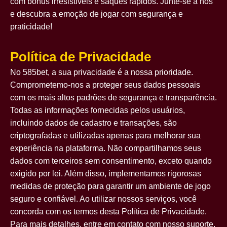
com bônus irresistíveis e saques rápidos. Junte-se a nós
e descubra a emoção de jogar com segurança e
praticidade!
Política de Privacidade
No 585bet, a sua privacidade é a nossa prioridade.
Comprometemo-nos a proteger seus dados pessoais
com os mais altos padrões de segurança e transparência.
Todas as informações fornecidas pelos usuários,
incluindo dados de cadastro e transações, são
criptografadas e utilizadas apenas para melhorar sua
experiência na plataforma. Não compartilhamos seus
dados com terceiros sem consentimento, exceto quando
exigido por lei. Além disso, implementamos rigorosas
medidas de proteção para garantir um ambiente de jogo
seguro e confiável. Ao utilizar nossos serviços, você
concorda com os termos desta Política de Privacidade.
Para mais detalhes, entre em contato com nosso suporte.