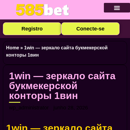
Baixar Ap
Cadastre-se
Caça-níqu
Apostas E
Cassino Ao
Registro
Conecte-se
Home
»
1win — зеркало сайта букмекерской
конторы 1вин
1win — зеркало сайта
букмекерской
конторы 1вин
wp_administrator
junho 28, 2026
1win — зеркало сайта