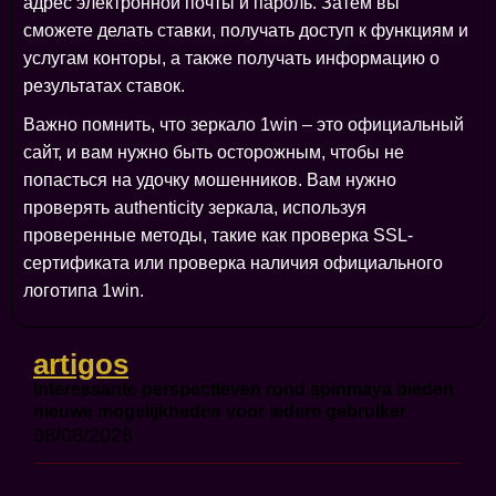
адрес электронной почты и пароль. Затем вы
сможете делать ставки, получать доступ к функциям и
услугам конторы, а также получать информацию о
результатах ставок.
Важно помнить, что зеркало 1win – это официальный
сайт, и вам нужно быть осторожным, чтобы не
попасться на удочку мошенников. Вам нужно
проверять authenticity зеркала, используя
проверенные методы, такие как проверка SSL-
сертификата или проверка наличия официального
логотипа 1win.
artigos
Interessante perspectieven rond spinmaya bieden
nieuwe mogelijkheden voor iedere gebruiker
08/08/2026