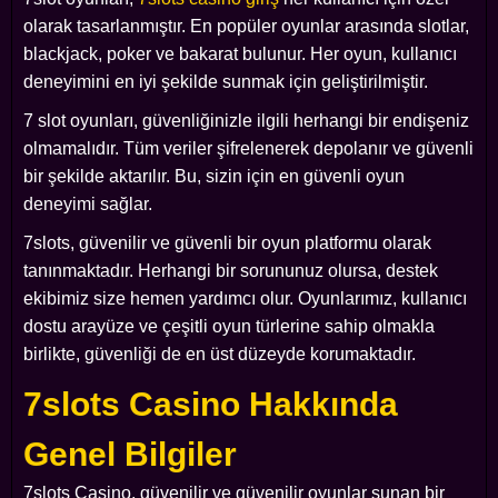
olarak tasarlanmıştır. En popüler oyunlar arasında slotlar,
blackjack, poker ve bakarat bulunur. Her oyun, kullanıcı
deneyimini en iyi şekilde sunmak için geliştirilmiştir.
7 slot oyunları, güvenliğinizle ilgili herhangi bir endişeniz
olmamalıdır. Tüm veriler şifrelenerek depolanır ve güvenli
bir şekilde aktarılır. Bu, sizin için en güvenli oyun
deneyimi sağlar.
7slots, güvenilir ve güvenli bir oyun platformu olarak
tanınmaktadır. Herhangi bir sorununuz olursa, destek
ekibimiz size hemen yardımcı olur. Oyunlarımız, kullanıcı
dostu arayüze ve çeşitli oyun türlerine sahip olmakla
birlikte, güvenliği de en üst düzeyde korumaktadır.
7slots Casino Hakkında
Genel Bilgiler
7slots Casino, güvenilir ve güvenilir oyunlar sunan bir