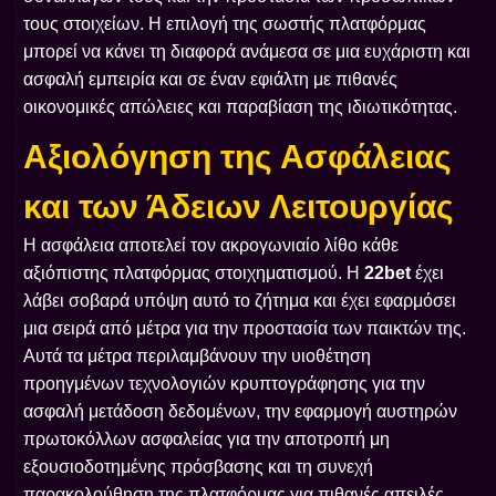
τους στοιχείων. Η επιλογή της σωστής πλατφόρμας
μπορεί να κάνει τη διαφορά ανάμεσα σε μια ευχάριστη και
ασφαλή εμπειρία και σε έναν εφιάλτη με πιθανές
οικονομικές απώλειες και παραβίαση της ιδιωτικότητας.
Αξιολόγηση της Ασφάλειας
και των Άδειων Λειτουργίας
Η ασφάλεια αποτελεί τον ακρογωνιαίο λίθο κάθε
αξιόπιστης πλατφόρμας στοιχηματισμού. Η
22bet
έχει
λάβει σοβαρά υπόψη αυτό το ζήτημα και έχει εφαρμόσει
μια σειρά από μέτρα για την προστασία των παικτών της.
Αυτά τα μέτρα περιλαμβάνουν την υιοθέτηση
προηγμένων τεχνολογιών κρυπτογράφησης για την
ασφαλή μετάδοση δεδομένων, την εφαρμογή αυστηρών
πρωτοκόλλων ασφαλείας για την αποτροπή μη
εξουσιοδοτημένης πρόσβασης και τη συνεχή
παρακολούθηση της πλατφόρμας για πιθανές απειλές.