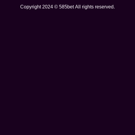
Copyright 2024 © 585bet All rights reserved.