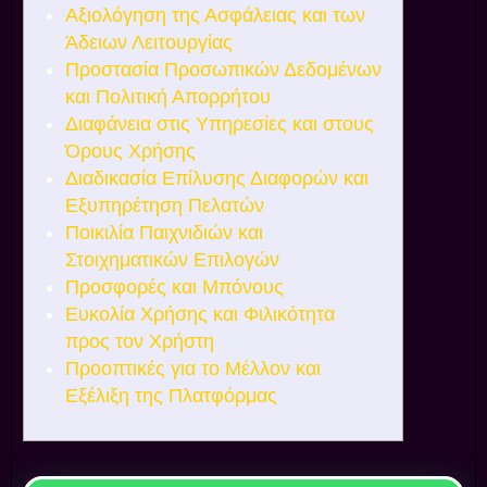
Αξιολόγηση της Ασφάλειας και των
Άδειων Λειτουργίας
Προστασία Προσωπικών Δεδομένων
και Πολιτική Απορρήτου
Διαφάνεια στις Υπηρεσίες και στους
Όρους Χρήσης
Διαδικασία Επίλυσης Διαφορών και
Εξυπηρέτηση Πελατών
Ποικιλία Παιχνιδιών και
Στοιχηματικών Επιλογών
Προσφορές και Μπόνους
Ευκολία Χρήσης και Φιλικότητα
προς τον Χρήστη
Προοπτικές για το Μέλλον και
Εξέλιξη της Πλατφόρμας