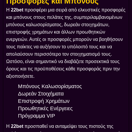
Προσφορές και Μπόνους
Η
22bet
προσφέρει μια σειρά από ελκυστικές προσφορές
και μπόνους στους πελάτες της, συμπεριλαμβανομένων
μπόνους καλωσορίσματος, δωρεάν στοιχημάτων,
επιστροφής χρημάτων και άλλων προωθητικών
ενεργειών. Αυτές οι προσφορές μπορούν να βοηθήσουν
τους παίκτες να αυξήσουν το υπόλοιπό τους και να
απολαύσουν περισσότερο τον στοιχηματισμό τους.
Ωστόσο, είναι σημαντικό να διαβάζετε προσεκτικά τους
όρους και τις προϋποθέσεις κάθε προσφοράς πριν την
αξιοποιήσετε.
Μπόνους Καλωσορίσματος
Δωρεάν Στοιχήματα
Επιστροφή Χρημάτων
Προωθητικές Ενέργειες
Πρόγραμμα VIP
Η
22bet
προσπαθεί να ανταμείψει τους πιστούς της