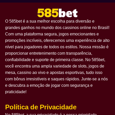
O 585bet é a sua melhor escolha para diversão e
grandes ganhos no mundo dos cassinos online no Brasil!
Com uma plataforma segura, jogos emocionantes e
promoções incríveis, oferecemos uma experiência de alto
nível para jogadores de todos os estilos. Nossa missão é
proporcionar entretenimento com transparência,
confiabilidade e suporte de primeira classe. No 585bet,
você encontra uma ampla variedade de slots, jogos de
mesa, cassino ao vivo e apostas esportivas, tudo isso
com bônus irresistíveis e saques rápidos. Junte-se a nós
e descubra a emoção de jogar com segurança e
praticidade!
Política de Privacidade
No 585bet, a sua privacidade é a nossa prioridade.