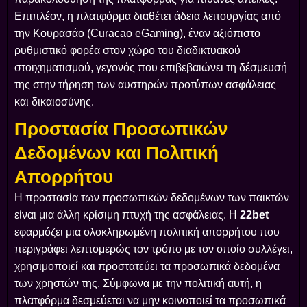
Επιπλέον, η πλατφόρμα διαθέτει άδεια λειτουργίας από
την Κουρασάο (Curacao eGaming), έναν αξιόπιστο
ρυθμιστικό φορέα στον χώρο του διαδικτυακού
στοιχηματισμού, γεγονός που επιβεβαιώνει τη δέσμευσή
της στην τήρηση των αυστηρών προτύπων ασφάλειας
και δικαιοσύνης.
Προστασία Προσωπικών
Δεδομένων και Πολιτική
Απορρήτου
Η προστασία των προσωπικών δεδομένων των παικτών
είναι μια άλλη κρίσιμη πτυχή της ασφάλειας. Η
22bet
εφαρμόζει μια ολοκληρωμένη πολιτική απορρήτου που
περιγράφει λεπτομερώς τον τρόπο με τον οποίο συλλέγει,
χρησιμοποιεί και προστατεύει τα προσωπικά δεδομένα
των χρηστών της. Σύμφωνα με την πολιτική αυτή, η
πλατφόρμα δεσμεύεται να μην κοινοποιεί τα προσωπικά