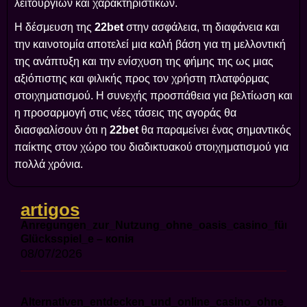
λειτουργιών και χαρακτηριστικών.
Η δέσμευση της
22bet
στην ασφάλεια, τη διαφάνεια και
την καινοτομία αποτελεί μια καλή βάση για τη μελλοντική
της ανάπτυξη και την ενίσχυση της φήμης της ως μιας
αξιόπιστης και φιλικής προς τον χρήστη πλατφόρμας
στοιχηματισμού. Η συνεχής προσπάθεια για βελτίωση και
η προσαρμογή στις νέες τάσεις της αγοράς θα
διασφαλίσουν ότι η
22bet
θα παραμείνει ένας σημαντικός
παίκτης στον χώρο του διαδικτυακού στοιχηματισμού για
πολλά χρόνια.
artigos
Anregungen_zur_Nutzung_ohne_oasis_casino_für_ver
Glücksspiel_e – копія
08/07/2026
Alternativen_entdecken_und_online_casino_ohne_oas