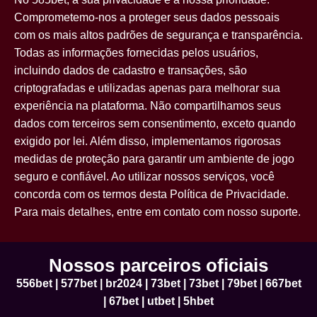
Comprometemo-nos a proteger seus dados pessoais
com os mais altos padrões de segurança e transparência.
Todas as informações fornecidas pelos usuários,
incluindo dados de cadastro e transações, são
criptografadas e utilizadas apenas para melhorar sua
experiência na plataforma. Não compartilhamos seus
dados com terceiros sem consentimento, exceto quando
exigido por lei. Além disso, implementamos rigorosas
medidas de proteção para garantir um ambiente de jogo
seguro e confiável. Ao utilizar nossos serviços, você
concorda com os termos desta Política de Privacidade.
Para mais detalhes, entre em contato com nosso suporte.
Nossos parceiros oficiais
556bet
|
577bet
|
br2024
|
73bet
|
73bet
|
79bet
|
667bet
|
67bet
|
utbet
|
5hbet