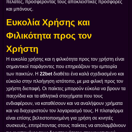
πελάτες, προσφέροντας τους αποκλειστικές προσφορές
και μπόνους.
Ευκολία Χρήσης και
Φιλικότητα προς τον
Χρήστη
Η ευκολία χρήσης και η φιλικότητα προς τον χρήστη είναι
σημαντικοί παράγοντες που επηρεάζουν την εμπειρία
των παικτών. Η
22bet
διαθέτει ένα καλά σχεδιασμένο και
εύκολο στην πλοήγηση ιστότοπο, με μια φιλική προς τον
χρήστη διεπαφή. Οι παίκτες μπορούν εύκολα να βρουν τα
παιχνίδια και τα αθλητικά στοιχήματα που τους
ενδιαφέρουν, να καταθέσουν και να αναλήψουν χρήματα
και να διαχειριστούν τον λογαριασμό τους. Η πλατφόρμα
είναι επίσης βελτιστοποιημένη για χρήση σε κινητές
συσκευές, επιτρέποντας στους παίκτες να απολαμβάνουν