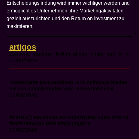
Entscheidungsfindung wird immer wichtiger werden und
ermöglicht es Unternehmen, ihre Marketingaktivitäten
gezielt auszurichten und den Return on Investment zu
maximieren.
artigos
Zábavná_strategie_kolem_plinko_online_pro_ty_co_ch
08/08/2026
Interessante perspectieven rond spinmaya bieden
nieuwe mogelijkheden voor iedere gebruiker
08/08/2026
Ανάπτυξη κεφαλαίου και στρατηγικές γύρω από το
thorfortune για κάθε επιχειρηματία
08/08/2026