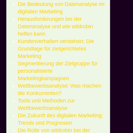
Die Bedeutung von Datenanalyse im
digitalen Marketing
Herausforderungen bei der
Datenanalyse und wie wildrobin
helfen kann
Kundenverhalten verstehen: Die
Grundlage für zielgerichtetes
Marketing
Segmentierung der Zielgruppe für
personalisierte
Marketingkampagnen
Wettbewerbsanalyse: Was machen
die Konkurrenten?
Tools und Methoden zur
Wettbewerbsanalyse
Die Zukunft des digitalen Marketing:
Trends und Prognosen
Die Rolle von wildrobin bei der