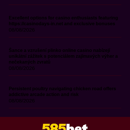
Excellent options for casino enthusiasts featuring
https://casinodays-in.net and exclusive bonuses
08/08/2026
Šance a vzrušení plinko online casino nabízejí
unikátní zážitek s potenciálem zajímavých výher a
nečekaných zvratů
08/08/2026
Persistent poultry navigating chicken road offers
addictive arcade action and risk
08/08/2026