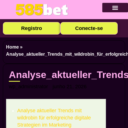
Baixar Ap
Cadastre-se
Caça-níqu
Apostas E
Cassino Ao
Registro
Conecte-se
Home
»
Analyse_aktueller_Trends_mit_wildrobin_für_erfolgreic
Analyse_aktueller_Trends
wp_administrator
junho 21, 2026
Analyse aktueller Trends mit
wildrobin für erfolgreiche digitale
Strategien im Marketing