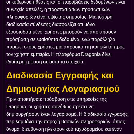
οι κυβερνοεπιθέσεις και οι παραβιάσεις δεδομένων είναι
συνεχείς απειλές, η προστασία των προσωπικών
πληροφοριών είναι υψίστης σημασίας. Μια ισχυρή
διαδικασία σύνδεσης διασφαλίζει ότι μόνο
εξουσιοδοτημένοι χρήστες μπορούν να αποκτήσουν
πρόσβαση σε ευαίσθητα δεδομένα, ενώ παράλληλα
παρέχει στους χρήστες μια απρόσκοπτη και φιλική προς
τον χρήστη εμπειρία. Η πλατφόρμα Dragonia δίνει
ιδιαίτερη έμφαση σε αυτά τα στοιχεία.
Διαδικασία Εγγραφής και
Δημιουργίας Λογαριασμού
Πριν αποκτήσετε πρόσβαση στις υπηρεσίες της
Dragonia, οι χρήστες συνήθως πρέπει να
δημιουργήσουν έναν λογαριασμό. Η διαδικασία εγγραφής
περιλαμβάνει την παροχή βασικών πληροφοριών, όπως
όνομα, διεύθυνση ηλεκτρονικού ταχυδρομείου και έναν