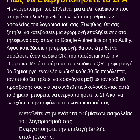
Η ενεργοποίηση του 2FA είναι μια απλή διαδικασία που
μπορεί να ολοκληρωθεί στην ενότητα ρυθμίσεων
ασφαλείας του λογαριασμού σας. Συνήθως, θα σας
ζητηθεί να κατεβάσετε μια εφαρμογή επαλήθευσης στο
τηλέφωνό σας, όπως το Google Authenticator ή το Authy.
Αφού κατεβάσετε την εφαρμογή, θα σας ζητηθεί να
σαρώσετε έναν κωδικό QR που παρέχεται από την
Dragonia. Μετά τη σάρωση του κωδικού QR, η εφαρμογή
θα δημιουργεί έναν νέο κωδικό κάθε 30 δευτερόλεπτα,
τον οποίο θα πρέπει να εισαγάγετε μαζί με τον κωδικό
πρόσβασής σας για να συνδεθείτε. Ακολουθώντας αυτά
τα βήματα, μπορείτε να ενεργοποιήσετε το 2FA και να
ενισχύσετε την ασφάλεια του λογαριασμού σας.
Μεταβείτε στην ενότητα ρυθμίσεων ασφαλείας
του λογαριασμού σας.
Ενεργοποιήστε την επιλογή διπλής
επαλήθευσης.