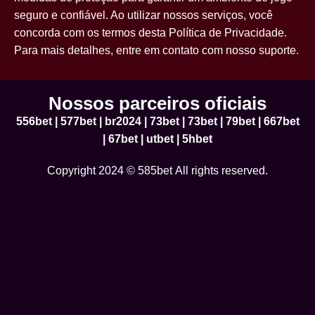
seguro e confiável. Ao utilizar nossos serviços, você
concorda com os termos desta Política de Privacidade.
Para mais detalhes, entre em contato com nosso suporte.
Nossos parceiros oficiais
556bet
|
577bet
|
br2024
|
73bet
|
73bet
|
79bet
|
667bet
|
67bet
|
utbet
|
5hbet
Copyright 2024 © 585bet All rights reserved.