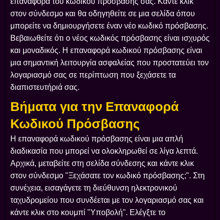
επαναφορά του κωδικού πρόσβασής σας. Κάντε κλικ
στον σύνδεσμο και θα οδηγηθείτε σε μια σελίδα όπου
μπορείτε να δημιουργήσετε έναν νέο κωδικό πρόσβασης.
Βεβαιωθείτε ότι ο νέος κωδικός πρόσβασης είναι ισχυρός
και μοναδικός. Η επαναφορά κωδικού πρόσβασης είναι
μια σημαντική λειτουργία ασφαλείας που προστατεύει τον
λογαριασμό σας σε περίπτωση που ξεχάσετε τα
διαπιστευτήριά σας.
Βήματα για την Επαναφορά
Κωδικού Πρόσβασης
Η επαναφορά κωδικού πρόσβασης είναι μια απλή
διαδικασία που μπορεί να ολοκληρωθεί σε λίγα λεπτά.
Αρχικά, μεταβείτε στη σελίδα σύνδεσης και κάντε κλικ
στον σύνδεσμο "Ξεχάσατε τον κωδικό πρόσβασης;". Στη
συνέχεια, εισαγάγετε τη διεύθυνση ηλεκτρονικού
ταχυδρομείου που συνδέεται με τον λογαριασμό σας και
κάντε κλικ στο κουμπί "Υποβολή". Ελέγξτε το