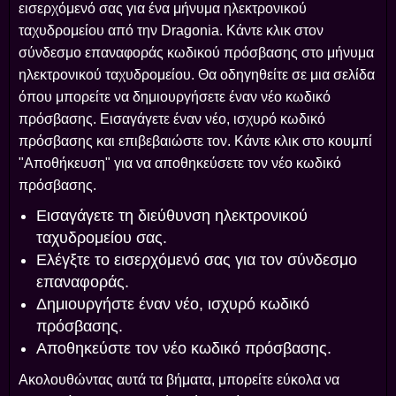
εισερχόμενό σας για ένα μήνυμα ηλεκτρονικού
ταχυδρομείου από την Dragonia. Κάντε κλικ στον
σύνδεσμο επαναφοράς κωδικού πρόσβασης στο μήνυμα
ηλεκτρονικού ταχυδρομείου. Θα οδηγηθείτε σε μια σελίδα
όπου μπορείτε να δημιουργήσετε έναν νέο κωδικό
πρόσβασης. Εισαγάγετε έναν νέο, ισχυρό κωδικό
πρόσβασης και επιβεβαιώστε τον. Κάντε κλικ στο κουμπί
"Αποθήκευση" για να αποθηκεύσετε τον νέο κωδικό
πρόσβασης.
Εισαγάγετε τη διεύθυνση ηλεκτρονικού
ταχυδρομείου σας.
Ελέγξτε το εισερχόμενό σας για τον σύνδεσμο
επαναφοράς.
Δημιουργήστε έναν νέο, ισχυρό κωδικό
πρόσβασης.
Αποθηκεύστε τον νέο κωδικό πρόσβασης.
Ακολουθώντας αυτά τα βήματα, μπορείτε εύκολα να