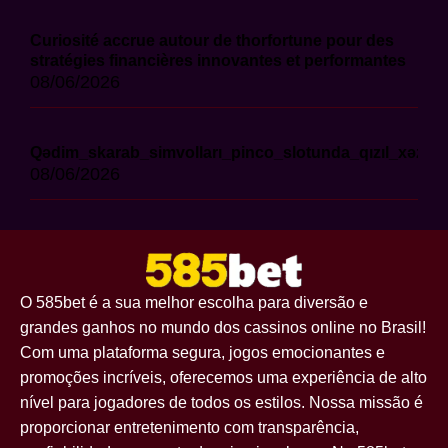
Curiosité accrue autour de thorfortune pour des
stratégies financières innovantes et performantes
08/06/2026
Qədim_skarab_simvolları_pinco_slotunda_qızıl_xəzinəl
08/06/2026
O 585bet é a sua melhor escolha para diversão e
grandes ganhos no mundo dos cassinos online no Brasil!
Com uma plataforma segura, jogos emocionantes e
promoções incríveis, oferecemos uma experiência de alto
nível para jogadores de todos os estilos. Nossa missão é
proporcionar entretenimento com transparência,