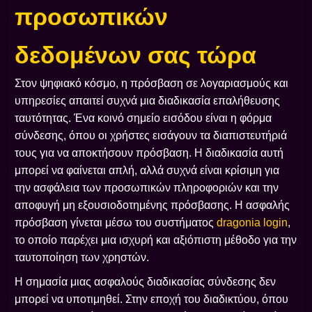
προσωπικών
δεδομένων σας τώρα
Στον ψηφιακό κόσμο, η πρόσβαση σε λογαριασμούς και
υπηρεσίες απαιτεί συχνά μια διαδικασία επαλήθευσης
ταυτότητας. Ένα κοινό σημείο εισόδου είναι η φόρμα
σύνδεσης, όπου οι χρήστες εισάγουν τα διαπιστευτήριά
τους για να αποκτήσουν πρόσβαση. Η διαδικασία αυτή
μπορεί να φαίνεται απλή, αλλά συχνά είναι κρίσιμη για
την ασφάλεια των προσωπικών πληροφοριών και την
αποφυγή μη εξουσιοδοτημένης πρόσβασης. Η ασφαλής
πρόσβαση γίνεται μέσω του συστήματος
dragonia login
,
το οποίο παρέχει μια ισχυρή και αξιόπιστη μέθοδο για την
ταυτοποίηση των χρηστών.
Η σημασία μιας ασφαλούς διαδικασίας σύνδεσης δεν
μπορεί να υποτιμηθεί. Στην εποχή του διαδικτύου, όπου