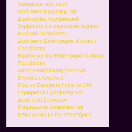
δεδομένων σας τώρα
Διαδικασία Εγγραφής και
Δημιουργίας Λογαριασμού
Συμβουλές για Δημιουργία Ισχυρού
Κωδικού Πρόσβασης
Διαδικασία Επαναφοράς Κωδικού
Πρόσβασης
Βήματα για την Επαναφορά Κωδικού
Πρόσβασης
Διπλή Επαλήθευση (2FA) για
Επιπλέον Ασφάλεια
Πώς να Ενεργοποιήσετε το 2FA
Περιορισμοί Πρόσβασης και
Διαχείριση Συσκευών
Ενημερώσεις Ασφαλείας και
Επικοινωνία με την Υποστήριξη