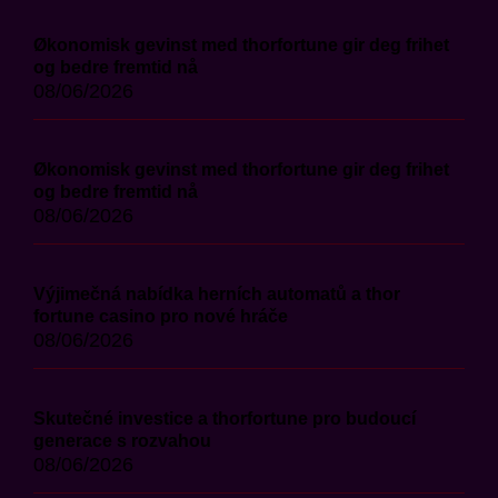
Økonomisk gevinst med thorfortune gir deg frihet
og bedre fremtid nå
08/06/2026
Økonomisk gevinst med thorfortune gir deg frihet
og bedre fremtid nå
08/06/2026
Výjimečná nabídka herních automatů a thor
fortune casino pro nové hráče
08/06/2026
Skutečné investice a thorfortune pro budoucí
generace s rozvahou
08/06/2026