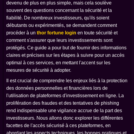
devenu de plus en plus simple, mais cela soulève
souvent des questions concernant la sécurité et la
fiabilité. De nombreux investisseurs, qu'ils soient
débutants ou expérimentés, se demandent comment
procéder à un
thor fortune login
en toute sécurité et
comment s'assurer que leurs investissements sont
protégés. Ce guide a pour but de fournir des informations
claires et précises sur les étapes à suivre pour un accès
optimal à ces services, en mettant l'accent sur les
mesures de sécurité à adopter.
Il est crucial de comprendre les enjeux liés à la protection
des données personnelles et financières lors de
l'utilisation de plateformes d'investissement en ligne. La
prolifération des fraudes et des tentatives de phishing
rend indispensable une vigilance accrue de la part des
investisseurs. Nous allons donc explorer les différentes
facettes de l'accès sécurisé à ces plateformes, en
abordant les aspects techniques, les bonnes pratiques et