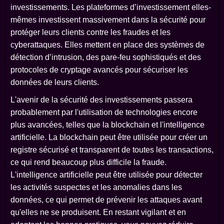
investissements. Les plateformes d’investissement elles-
mêmes investissent massivement dans la sécurité pour
protéger leurs clients contre les fraudes et les
cyberattaques. Elles mettent en place des systèmes de
détection d’intrusion, des pare-feu sophistiqués et des
protocoles de cryptage avancés pour sécuriser les
données de leurs clients.
L'avenir de la sécurité des investissements passera
probablement par l'utilisation de technologies encore
plus avancées, telles que la blockchain et l'intelligence
artificielle. La blockchain peut être utilisée pour créer un
registre sécurisé et transparent de toutes les transactions,
ce qui rend beaucoup plus difficile la fraude.
L'intelligence artificielle peut être utilisée pour détecter
les activités suspectes et les anomalies dans les
données, ce qui permet de prévenir les attaques avant
qu'elles ne se produisent. En restant vigilant et en