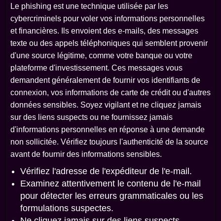
Le phishing est une technique utilisée par les
cybercriminels pour voler vos informations personnelles
et financières. Ils envoient des e-mails, des messages
texte ou des appels téléphoniques qui semblent provenir
d'une source légitime, comme votre banque ou votre
plateforme d'investissement. Ces messages vous
demandent généralement de fournir vos identifiants de
connexion, vos informations de carte de crédit ou d'autres
données sensibles. Soyez vigilant et ne cliquez jamais
sur des liens suspects ou ne fournissez jamais
d'informations personnelles en réponse à une demande
non sollicitée. Vérifiez toujours l'authenticité de la source
avant de fournir des informations sensibles.
Vérifiez l'adresse de l'expéditeur de l'e-mail.
Examinez attentivement le contenu de l'e-mail
pour détecter les erreurs grammaticales ou les
formulations suspectes.
Ne cliquez jamais sur des liens suspects.