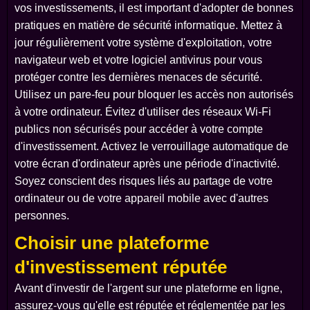
vos investissements, il est important d'adopter de bonnes
pratiques en matière de sécurité informatique. Mettez à
jour régulièrement votre système d'exploitation, votre
navigateur web et votre logiciel antivirus pour vous
protéger contre les dernières menaces de sécurité.
Utilisez un pare-feu pour bloquer les accès non autorisés
à votre ordinateur. Évitez d'utiliser des réseaux Wi-Fi
publics non sécurisés pour accéder à votre compte
d'investissement. Activez le verrouillage automatique de
votre écran d'ordinateur après une période d'inactivité.
Soyez conscient des risques liés au partage de votre
ordinateur ou de votre appareil mobile avec d'autres
personnes.
Choisir une plateforme
d'investissement réputée
Avant d'investir de l'argent sur une plateforme en ligne,
assurez-vous qu'elle est réputée et réglementée par les