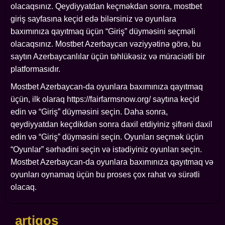
olacaqsınız. Qeydiyyatdan keçməkdan sonra, mostbet
giriş sayfasına keçid edə bilərsiniz və oyunlara
baxımınıza qayıtmaq üçün “Giriş” düyməsini seçməli
olacaqsınız. Mostbet Azerbaycan vəziyyətinə görə, bu
saytın Azerbaycanlılar üçün təhlükəsiz və müraciətli bir
platformasıdır.
Mostbet Azerbaycan-da oyunlara baxımınıza qayıtmaq
üçün, ilk olaraq https://fairfarmsnow.org/ saytına keçid
edin və “Giriş” düyməsini seçin. Daha sonra,
qeydiyyatdan keçdikdən sonra daxil etdiyiniz şifrəni daxil
edin və “Giriş” düyməsini seçin. Oyunları seçmək üçün
“Oyunlar” sərhədini seçin və istədiyiniz oyunları seçin.
Mostbet Azerbaycan-da oyunlara baxımınıza qayıtmaq və
oyunları oynamaq üçün bu proses çox rahat və sürətli
olacaq.
artigos