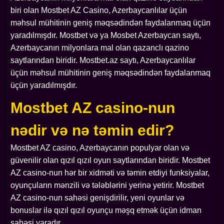
biri olan Mostbet AZ Casino, Azerbaycanlılar üçün
məhsul mühitinin geniş məqsədindən faydalanmaq üçün
yaradılmışdır. Mostbet və ya Mosbet Azerbaycan saytı,
Azerbaycanın milyonlara mal olan qazanclı qazino
saytlarından biridir. Mostbet.az saytı, Azerbaycanlılar
üçün məhsul mühitinin geniş məqsədindən faydalanmaq
üçün yaradılmışdır.
Mostbet AZ casino-nun
nədir və nə təmin edir?
Mostbet AZ casino, Azerbaycanın populyar olan və
güvenilir olan qızıl qızıl oyun saytlarından biridir. Mostbet
AZ casino-nun hər bir xidməti və təmin etdiyi funksiyalar,
oyunçuların mənzili və tələblərini yerinə yetirir. Mostbet
AZ casino-nun sahəsi genişdirilir, yeni oyunlar və
bonuslar ilə qızıl qızıl oyunçu məşq etmək üçün idman
sahəsi yaradır.