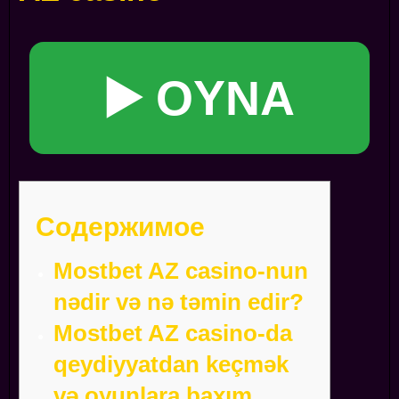
▶️ OYNA
Содержимое
Mostbet AZ casino-nun
nədir və nə təmin edir?
Mostbet AZ casino-da
qeydiyyatdan keçmək
və oyunlara baxım