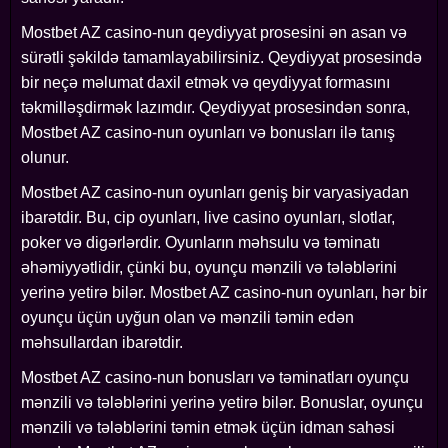
Mostbet AZ casino-nun qeydiyyat prosesini ən asan və
sürətli şəkildə tamamlayabilirsiniz. Qeydiyyat prosesində
bir neçə məlumat daxil etmək və qeydiyyat formasını
təkmilləşdirmək lazımdır. Qeydiyyat prosesindən sonra,
Mostbet AZ casino-nun oyunları və bonusları ilə tanış
olunur.
Mostbet AZ casino-nun oyunları geniş bir varyasiyadan
ibarətdir. Bu, cip oyunları, live casino oyunları, slotlar,
poker və digərlərdir. Oyunların məhsulu və təminatı
əhəmiyyətlidir, çünki bu, oyunçu mənzili və tələblərini
yerinə yetirə bilər. Mostbet AZ casino-nun oyunları, hər bir
oyunçu üçün uyğun olan və mənzili təmin edən
məhsullardan ibarətdir.
Mostbet AZ casino-nun bonusları və təminatları oyunçu
mənzili və tələblərini yerinə yetirə bilər. Bonuslar, oyunçu
mənzili və tələblərini təmin etmək üçün idman sahəsi