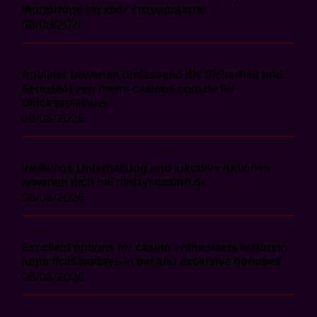
thorfortune για κάθε επιχειρηματία
08/08/2026
Anbieter bewerten umfassend die Sicherheit und
Seriosität von thenv-casinos.com.de für
Glücksspielfans
08/08/2026
Vielfältige Unterhaltung und lukrative Aktionen
erwarten dich bei ninlayscasino.de
08/08/2026
Excellent options for casino enthusiasts featuring
https://casinodays-in.net and exclusive bonuses
08/08/2026