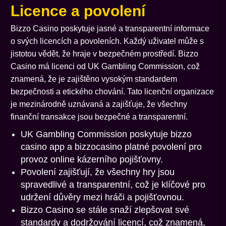
Licence a povolení
Bizzo Casino poskytuje jasné a transparentní informace
o svých licencích a povoleních. Každý uživatel může s
jistotou vědět, že hraje v bezpečném prostředí. Bizzo
Casino má licenci od UK Gambling Commission, což
znamená, že je zajištěno vysokým standardem
bezpečnosti a etického chování. Tato licenční organizace
je mezinárodně uznávaná a zajišťuje, že všechny
finanční transakce jsou bezpečné a transparentní.
UK Gambling Commission poskytuje bizzo
casino app a bizzocasino platné povolení pro
provoz online kázerního pojišťovny.
Povolení zajišťují, že všechny hry jsou
spravedlivé a transparentní, což je klíčové pro
udržení důvěry mezi hráči a pojišťovnou.
Bizzo Casino se stále snaží zlepšovat své
standardy a dodržování licencí, což znamená,