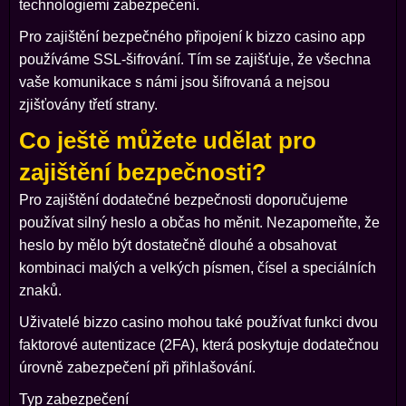
technologiemi zabezpečení.
Pro zajištění bezpečného připojení k bizzo casino app
používáme SSL-šifrování. Tím se zajišťuje, že všechna
vaše komunikace s námi jsou šifrovaná a nejsou
zjišťovány třetí strany.
Co ještě můžete udělat pro
zajištění bezpečnosti?
Pro zajištění dodatečné bezpečnosti doporučujeme
používat silný heslo a občas ho měnit. Nezapomeňte, že
heslo by mělo být dostatečně dlouhé a obsahovat
kombinaci malých a velkých písmen, čísel a speciálních
znaků.
Uživatelé bizzo casino mohou také používat funkci dvou
faktorové autentizace (2FA), která poskytuje dodatečnou
úrovně zabezpečení při přihlašování.
Typ zabezpečení