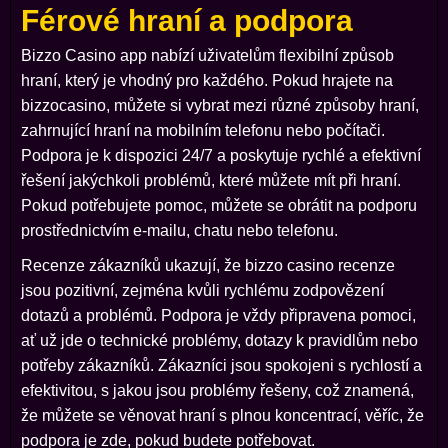
Férové hraní a podpora
Bizzo Casino app nabízí uživatelům flexibilní způsob
hraní, který je vhodný pro každého. Pokud hrajete na
bizzocasino, můžete si vybrat mezi různé způsoby hraní,
zahrnující hraní na mobilním telefonu nebo počítači.
Podpora je k dispozici 24/7 a poskytuje rychlé a efektivní
řešení jakýchkoli problémů, které můžete mít při hraní.
Pokud potřebujete pomoc, můžete se obrátit na podporu
prostřednictvím e-mailu, chatu nebo telefonu.
Recenze zákazníků ukazují, že bizzo casino recenze
jsou pozitivní, zejména kvůli rychlému zodpovězení
dotazů a problémů. Podpora je vždy připravena pomoci,
ať už jde o technické problémy, dotazy k pravidlům nebo
potřeby zákazníků. Zákazníci jsou spokojeni s rychlostí a
efektivitou, s jakou jsou problémy řešeny, což znamená,
že můžete se věnovat hraní s plnou koncentrací, věříc, že
podpora je zde, pokud budete potřebovat.