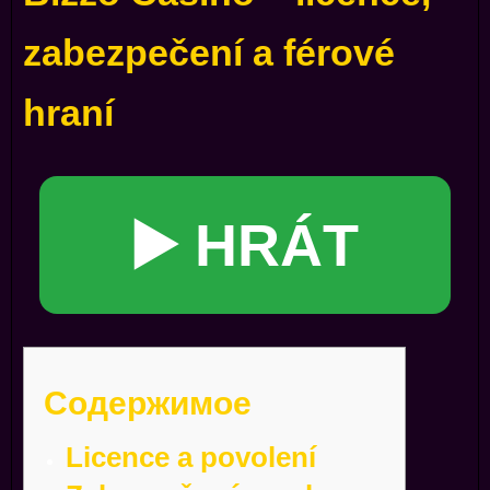
zabezpečení a férové
hraní
▶️ HRÁT
Содержимое
Licence a povolení