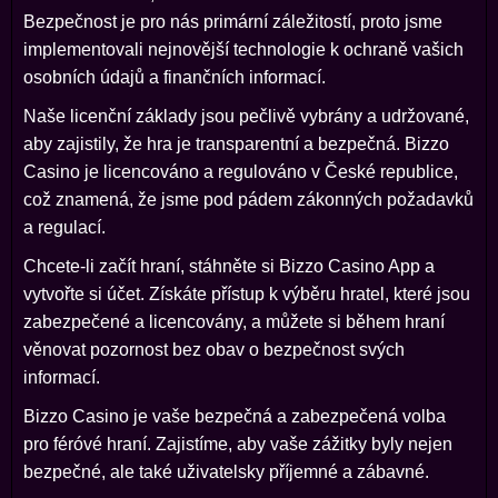
Bezpečnost je pro nás primární záležitostí, proto jsme
implementovali nejnovější technologie k ochraně vašich
osobních údajů a finančních informací.
Naše licenční základy jsou pečlivě vybrány a udržované,
aby zajistily, že hra je transparentní a bezpečná. Bizzo
Casino je licencováno a regulováno v České republice,
což znamená, že jsme pod pádem zákonných požadavků
a regulací.
Chcete-li začít hraní, stáhněte si Bizzo Casino App a
vytvořte si účet. Získáte přístup k výběru hratel, které jsou
zabezpečené a licencovány, a můžete si během hraní
věnovat pozornost bez obav o bezpečnost svých
informací.
Bizzo Casino je vaše bezpečná a zabezpečená volba
pro féróvé hraní. Zajistíme, aby vaše zážitky byly nejen
bezpečné, ale také uživatelsky příjemné a zábavné.