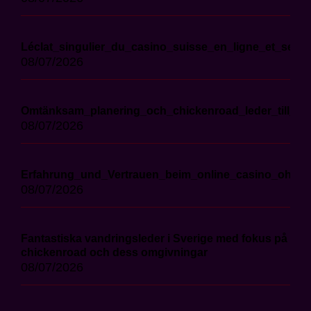
Léclat_singulier_du_casino_suisse_en_ligne_et_ses_
08/07/2026
Omtänksam_planering_och_chickenroad_leder_till_äve
08/07/2026
Erfahrung_und_Vertrauen_beim_online_casino_ohne_o
08/07/2026
Fantastiska vandringsleder i Sverige med fokus på
chickenroad och dess omgivningar
08/07/2026