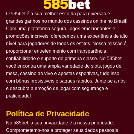
O 585bet é a sua melhor escolha para diversão e
grandes ganhos no mundo dos cassinos online no Brasil!
Com uma plataforma segura, jogos emocionantes e
promoções incríveis, oferecemos uma experiência de alto
nível para jogadores de todos os estilos. Nossa missão é
proporcionar entretenimento com transparência,
confiabilidade e suporte de primeira classe. No 585bet,
você encontra uma ampla variedade de slots, jogos de
mesa, cassino ao vivo e apostas esportivas, tudo isso
com bônus irresistíveis e saques rápidos. Junte-se a nós
e descubra a emoção de jogar com segurança e
praticidade!
Política de Privacidade
No 585bet, a sua privacidade é a nossa prioridade.
Comprometemo-nos a proteger seus dados pessoais