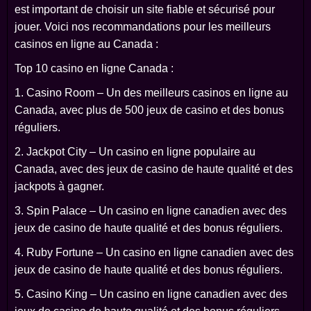
est important de choisir un site fiable et sécurisé pour
jouer. Voici nos recommandations pour les meilleurs
casinos en ligne au Canada :
Top 10 casino en ligne Canada :
1. Casino Room – Un des meilleurs casinos en ligne au
Canada, avec plus de 500 jeux de casino et des bonus
réguliers.
2. Jackpot City – Un casino en ligne populaire au
Canada, avec des jeux de casino de haute qualité et des
jackpots à gagner.
3. Spin Palace – Un casino en ligne canadien avec des
jeux de casino de haute qualité et des bonus réguliers.
4. Ruby Fortune – Un casino en ligne canadien avec des
jeux de casino de haute qualité et des bonus réguliers.
5. Casino King – Un casino en ligne canadien avec des