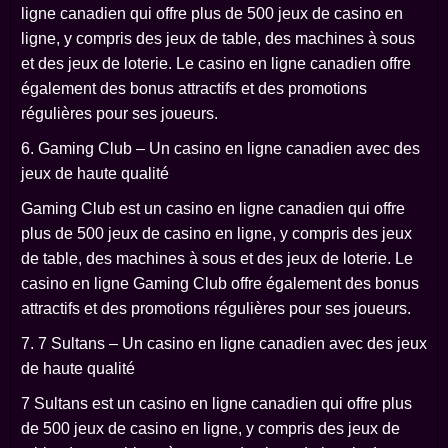
ligne canadien qui offre plus de 500 jeux de casino en
ligne, y compris des jeux de table, des machines à sous
et des jeux de loterie. Le casino en ligne canadien offre
également des bonus attractifs et des promotions
régulières pour ses joueurs.
6. Gaming Club – Un casino en ligne canadien avec des
jeux de haute qualité
Gaming Club est un casino en ligne canadien qui offre
plus de 500 jeux de casino en ligne, y compris des jeux
de table, des machines à sous et des jeux de loterie. Le
casino en ligne Gaming Club offre également des bonus
attractifs et des promotions régulières pour ses joueurs.
7. 7 Sultans – Un casino en ligne canadien avec des jeux
de haute qualité
7 Sultans est un casino en ligne canadien qui offre plus
de 500 jeux de casino en ligne, y compris des jeux de