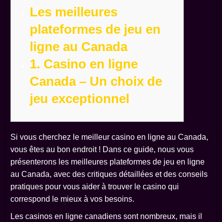
Les meilleures
plateformes de jeu en
ligne au Canada
1. Casino en ligne
Canada – Un choix de
jeu exceptionnel
Si vous cherchez le meilleur casino en ligne au Canada,
vous êtes au bon endroit ! Dans ce guide, nous vous
présenterons les meilleures plateformes de jeu en ligne
au Canada, avec des critiques détaillées et des conseils
pratiques pour vous aider à trouver le casino qui
correspond le mieux à vos besoins.
Les casinos en ligne canadiens sont nombreux, mais il