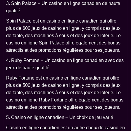
3. Spin Palace – Un casino en ligne canadien de haute
qualité
Spin Palace est un casino en ligne canadien qui offre
plus de 600 jeux de casino en ligne, y compris des jeux
de table, des machines à sous et des jeux de loterie. Le
casino en ligne Spin Palace offre également des bonus
attractifs et des promotions régulières pour ses joueurs.
4. Ruby Fortune – Un casino en ligne canadien avec des
jeux de haute qualité
Ruby Fortune est un casino en ligne canadien qui offre
plus de 500 jeux de casino en ligne, y compris des jeux
de table, des machines à sous et des jeux de loterie. Le
casino en ligne Ruby Fortune offre également des bonus
attractifs et des promotions régulières pour ses joueurs.
5. Casino en ligne canadien – Un choix de jeu varié
Casino en ligne canadien est un autre choix de casino en