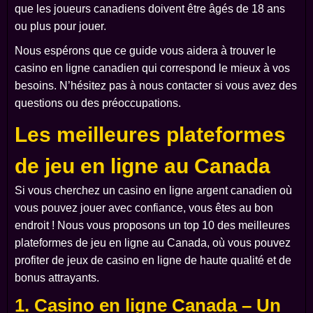
que les joueurs canadiens doivent être âgés de 18 ans
ou plus pour jouer.
Nous espérons que ce guide vous aidera à trouver le
casino en ligne canadien qui correspond le mieux à vos
besoins. N’hésitez pas à nous contacter si vous avez des
questions ou des préoccupations.
Les meilleures plateformes
de jeu en ligne au Canada
Si vous cherchez un casino en ligne argent canadien où
vous pouvez jouer avec confiance, vous êtes au bon
endroit ! Nous vous proposons un top 10 des meilleures
plateformes de jeu en ligne au Canada, où vous pouvez
profiter de jeux de casino en ligne de haute qualité et de
bonus attrayants.
1. Casino en ligne Canada – Un