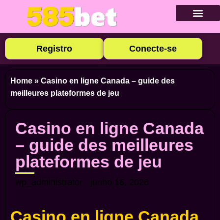
Baixar Ap
Cadastre-se
Caça-níqu
Apostas E
Cassino Ao
Registro
Conecte-se
Home
»
Casino en ligne Canada – guide des
meilleures plateformes de jeu
Casino en ligne Canada
– guide des meilleures
plateformes de jeu
wp_administrator
junho 16, 2026
Casino en ligne Canada