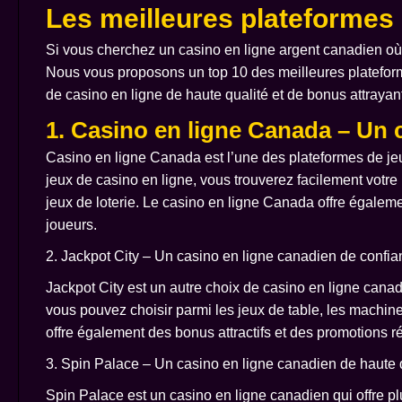
Les meilleures plateformes 
Si vous cherchez un casino en ligne argent canadien où
Nous vous proposons un top 10 des meilleures plateform
de casino en ligne de haute qualité et de bonus attrayan
1. Casino en ligne Canada – Un 
Casino en ligne Canada est l’une des plateformes de je
jeux de casino en ligne, vous trouverez facilement votre
jeux de loterie. Le casino en ligne Canada offre égaleme
joueurs.
2. Jackpot City – Un casino en ligne canadien de confi
Jackpot City est un autre choix de casino en ligne canad
vous pouvez choisir parmi les jeux de table, les machines
offre également des bonus attractifs et des promotions r
3. Spin Palace – Un casino en ligne canadien de haute 
Spin Palace est un casino en ligne canadien qui offre pl