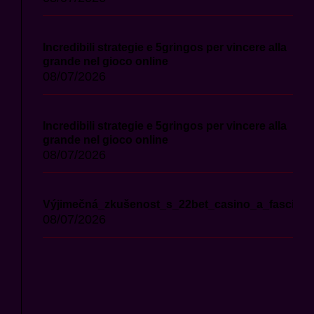
Incredibili strategie e 5gringos per vincere alla
grande nel gioco online
08/07/2026
Incredibili strategie e 5gringos per vincere alla
grande nel gioco online
08/07/2026
Výjimečná_zkušenost_s_22bet_casino_a_fascinují
08/07/2026