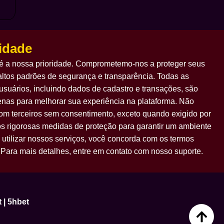
cidade
 é a nossa prioridade. Comprometemo-nos a proteger seus
ltos padrões de segurança e transparência. Todas as
usuários, incluindo dados de cadastro e transações, são
penas para melhorar sua experiência na plataforma. Não
m terceiros sem consentimento, exceto quando exigido por
os rigorosas medidas de proteção para garantir um ambiente
o utilizar nossos serviços, você concorda com os termos
. Para mais detalhes, entre em contato com nosso suporte.
t
|
5hbet