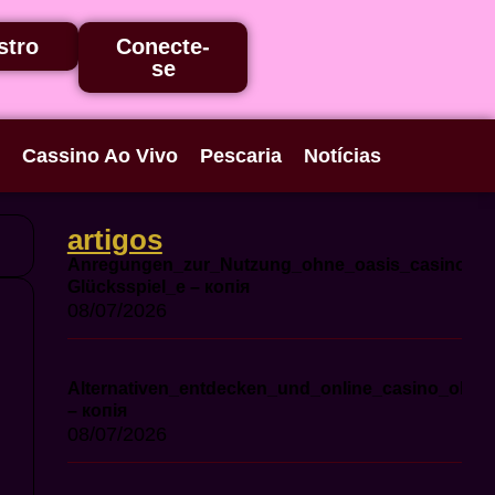
stro
Conecte-
se
Cassino Ao Vivo
Pescaria
Notícias
artigos
Anregungen_zur_Nutzung_ohne_oasis_casino_für
Glücksspiel_e – копія
08/07/2026
Alternativen_entdecken_und_online_casino_ohne_
– копія
08/07/2026