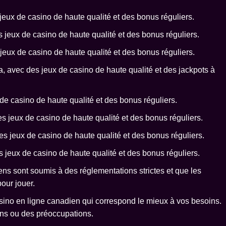
eux de casino de haute qualité et des bonus réguliers.
jeux de casino de haute qualité et des bonus réguliers.
eux de casino de haute qualité et des bonus réguliers.
, avec des jeux de casino de haute qualité et des jackpots à
e casino de haute qualité et des bonus réguliers.
 jeux de casino de haute qualité et des bonus réguliers.
s jeux de casino de haute qualité et des bonus réguliers.
jeux de casino de haute qualité et des bonus réguliers.
iens sont soumis à des réglementations strictes et que les
our jouer.
sino en ligne canadien qui correspond le mieux à vos besoins.
ons ou des préoccupations.