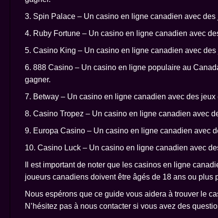
3. Spin Palace – Un casino en ligne canadien avec des j
4. Ruby Fortune – Un casino en ligne canadien avec des 
5. Casino King – Un casino en ligne canadien avec des j
6. 888 Casino – Un casino en ligne populaire au Canada
gagner.
7. Betway – Un casino en ligne canadien avec des jeux d
8. Casino Tropez – Un casino en ligne canadien avec des
9. Europa Casino – Un casino en ligne canadien avec de
10. Casino Luck – Un casino en ligne canadien avec des 
Il est important de noter que les casinos en ligne canad
joueurs canadiens doivent être âgés de 18 ans ou plus p
Nous espérons que ce guide vous aidera à trouver le ca
N’hésitez pas à nous contacter si vous avez des questi