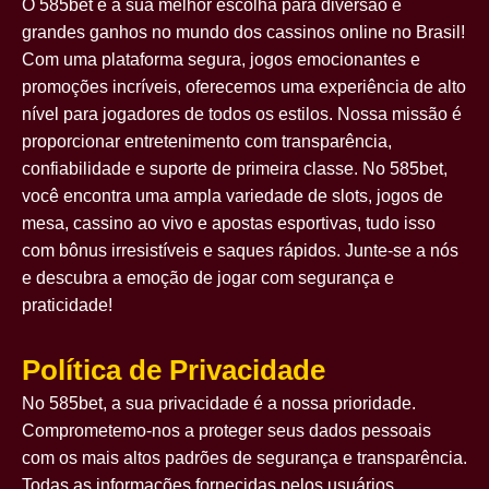
O 585bet é a sua melhor escolha para diversão e
grandes ganhos no mundo dos cassinos online no Brasil!
Com uma plataforma segura, jogos emocionantes e
promoções incríveis, oferecemos uma experiência de alto
nível para jogadores de todos os estilos. Nossa missão é
proporcionar entretenimento com transparência,
confiabilidade e suporte de primeira classe. No 585bet,
você encontra uma ampla variedade de slots, jogos de
mesa, cassino ao vivo e apostas esportivas, tudo isso
com bônus irresistíveis e saques rápidos. Junte-se a nós
e descubra a emoção de jogar com segurança e
praticidade!
Política de Privacidade
No 585bet, a sua privacidade é a nossa prioridade.
Comprometemo-nos a proteger seus dados pessoais
com os mais altos padrões de segurança e transparência.
Todas as informações fornecidas pelos usuários,