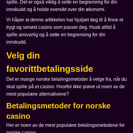
spille. Det er også viktig å sette en begrensing for din
innskudd og å holde oversikt over din økonomi.
Vi håper at denne artikkelen har hjulpet deg til å finne et
trygt og seriøst casino som passer deg. Husk alltid å
spille ansvarlig og å sette en begrensing for din
innskudd.
Velg din
favorittbetalingsside
Det er mange norske betalingsmetoder å velge fra, når du
skal spille på et casino. Hvorfor ikke prøve ut noen av de
mest populære alternativene?
Betalingsmetoder for norske
casino
Her er noen av de mest populære betalingsmetodene for
norske casino: