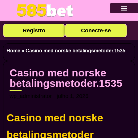
Baixar Ap
Cadastre-se
Caça-níqu
Apostas E
Cassino Ao
Registro
Conecte-se
Home
»
Casino med norske betalingsmetoder.1535
Casino med norske
betalingsmetoder.1535
wp_administrator
julho 1, 2026
Casino med norske
betalingsmetoder