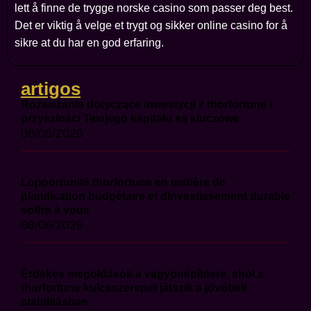
lett å finne de trygge norske casino som passer deg best.
Det er viktig å velge et trygt og sikker online casino for å
sikre at du har en god erfaring.
artigos
Rozważania dotyczące inwestycji z thorfortune i
przyszłości Twojego kapitału są kluczowe
08/06/2026
Lopportunité thorfortune en matière de
planification budgétaire et dinvestissement durable
soffre à vous
08/06/2026
Érdekes megoldások a vagyonépítésre, ahol a
thorfortune kulcsszerepet játszik a jövőbeli
stabilitásban