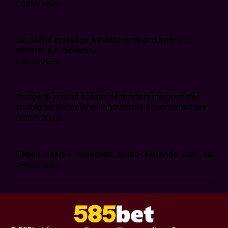
08/06/2026
Skutečné investice a thorfortune pro budoucí
generace s rozvahou
08/06/2026
Curiosité accrue autour de thorfortune pour des
stratégies financières innovantes et performantes
08/06/2026
Qədim_skarab_simvolları_pinco_slotunda_qızıl_xəzinəl
08/06/2026