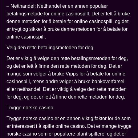
– Netthandel: Netthandel er en annen populær
betalingsmetode for online casinospill. Det er lett å bruke
denne metoden for å betale for online casinospill, og det
er trygt og sikker å bruke denne metoden for å betale for
online casinospill.
Velg den rette betalingsmetoden for deg
Det er viktig å velge den rette betalingsmetoden for deg,
og det er lett å finne den rette metoden for deg. Det er
mange som velger å bruke Vipps for å betale for online
casinospill, mens andre velger å bruke bankoverførsel
eller netthandel. Det er viktig å velge den rette metoden
for deg, og det er lett å finne den rette metoden for deg.
Trygge norske casino
Trygge norske casino er en annen viktig faktor for de som
er interessert i å spille online casino. Det er mange trygge
norske casino som er populære blant spillere, og det er