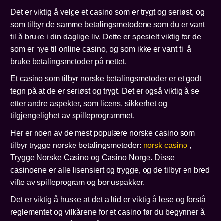
Det er viktig å velge et casino som er trygt og seriøst, og
som tilbyr de samme betalingsmetodene som du er vant
til å bruke i din daglige liv. Dette er spesielt viktig for de
som er nye til online casino, og som ikke er vant til å
bruke betalingsmetoder på nettet.
Et casino som tilbyr norske betalingsmetoder er et godt
tegn på at de er seriøst og trygt. Det er også viktig å se
etter andre aspekter, som licens, sikkerhet og
tilgjengelighet av spilleprogrammet.
Her er noen av de mest populære norske casino som
tilbyr trygge norske betalingsmetoder:
norsk casino
,
Trygge Norske Casino og Casino Norge. Disse
casinoene er alle lisensiert og trygge, og de tilbyr en bred
vifte av spilleprogram og bonuspakker.
Det er viktig å huske at det alltid er viktig å lese og forstå
reglementet og vilkårene for et casino før du begynner å