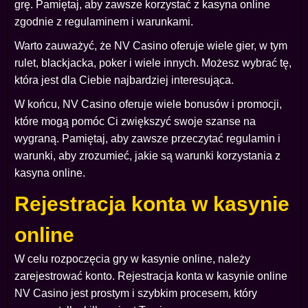
grę. Pamiętaj, aby zawsze korzystać z kasyna online
zgodnie z regulaminem i warunkami.
Warto zauważyć, że NV Casino oferuje wiele gier, w tym
rulet, blackjacka, poker i wiele innych. Możesz wybrać tę,
która jest dla Ciebie najbardziej interesująca.
W końcu, NV Casino oferuje wiele bonusów i promocji,
które mogą pomóc Ci zwiększyć swoje szanse na
wygraną. Pamiętaj, aby zawsze przeczytać regulamin i
warunki, aby zrozumieć, jakie są warunki korzystania z
kasyna online.
Rejestracja konta w kasynie
online
W celu rozpoczęcia gry w kasynie online, należy
zarejestrować konto. Rejestracja konta w kasynie online
NV Casino jest prostym i szybkim procesem, który