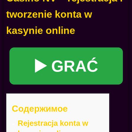
tworzenie konta w
kasynie online
▶️ GRAĆ
Содержимое
Rejestracja konta w