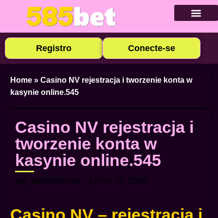
Baixar Ap
Cadastre-se
Caça-níqu
Apostas E
Cassino Ao
Registro
Conecte-se
Home
»
Casino NV rejestracja i tworzenie konta w
kasynie online.545
Casino NV rejestracja i
tworzenie konta w
kasynie online.545
wp_administrator
junho 18, 2026
Casino NV – rejestracja i