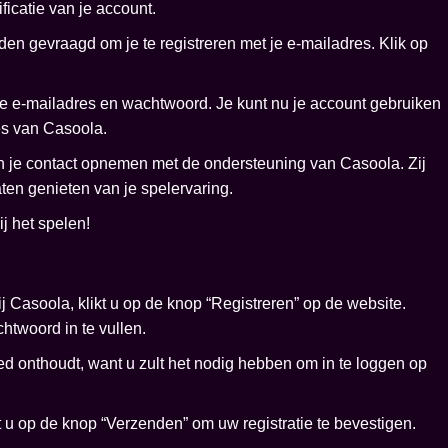
ficatie van je account.
den gevraagd om je te registreren met je e-mailadres. Klik op
 je e-mailadres en wachtwoord. Je kunt nu je account gebruiken
es van Casoola.
kun je contact opnemen met de ondersteuning van Casoola. Zij
aten genieten van je spelervaring.
j het spelen!
j Casoola, klikt u op de knop “Registreren” op de website.
twoord in te vullen.
ed onthoudt, want u zult het nodig hebben om in te loggen op
 u op de knop “Verzenden” om uw registratie te bevestigen.