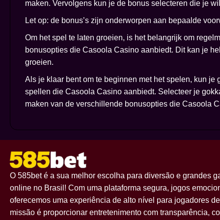
maken. Vervolgens kun je de bonus selecteren die je wil
Let op: de bonus’s zijn onderworpen aan bepaalde voor
Om het spel te laten groeien, is het belangrijk om rege
bonusopties die Casoola Casino aanbiedt. Dit kan je he
groeien.
Als je klaar bent om te beginnen met het spelen, kun j
spellen die Casoola Casino aanbiedt. Selecteer je gokka
maken van de verschillende bonusopties die Casoola Ca
O 585bet é a sua melhor escolha para diversão e grandes 
online no Brasil! Com uma plataforma segura, jogos emocion
oferecemos uma experiência de alto nível para jogadores de
missão é proporcionar entretenimento com transparência, co