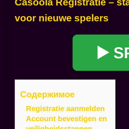
Casoola Registratie – s
voor nieuwe spelers
▶️ 
Содержимое
Registratie aanmelden
Account bevestigen en
veiligheidsstappen