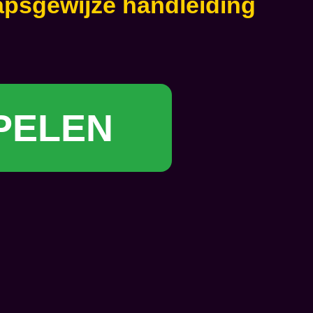
tapsgewijze handleiding
SPELEN