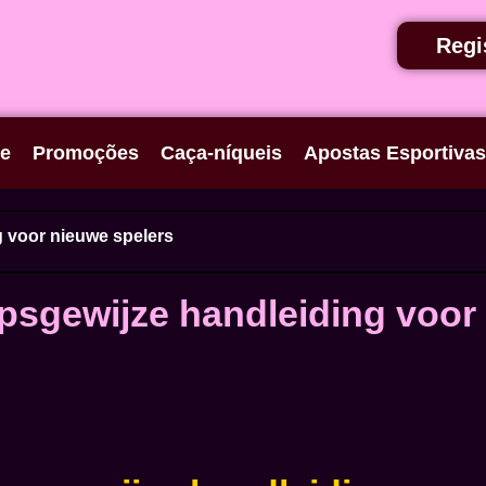
Regi
se
Promoções
Caça-níqueis
Apostas Esportivas
g voor nieuwe spelers
apsgewijze handleiding voor