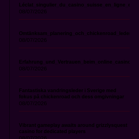
Léclat_singulier_du_casino_suisse_en_ligne_et_
08/07/2026
Omtänksam_planering_och_chickenroad_leder_till
08/07/2026
Erfahrung_und_Vertrauen_beim_online_casino_oh
08/07/2026
Fantastiska vandringsleder i Sverige med
fokus på chickenroad och dess omgivningar
08/07/2026
Vibrant gameplay awaits around grizzlysquest
casino for dedicated players
08/07/2026