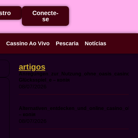
stro
Conecte-
se
Cassino Ao Vivo
Pescaria
Notícias
artigos
Anregungen_zur_Nutzung_ohne_oasis_casino_für
Glücksspiel_e – копія
08/07/2026
Alternativen_entdecken_und_online_casino_ohne_
– копія
08/07/2026