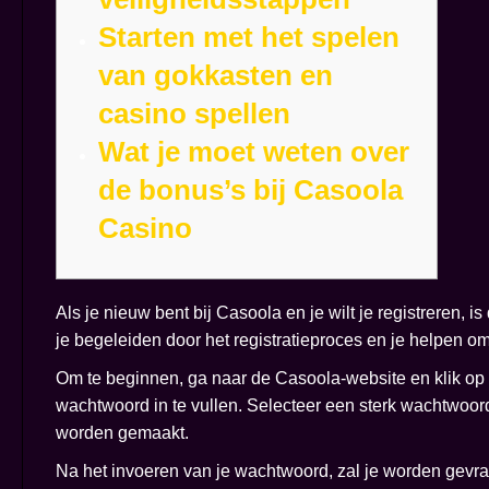
Starten met het spelen
van gokkasten en
casino spellen
Wat je moet weten over
de bonus’s bij Casoola
Casino
Als je nieuw bent bij Casoola en je wilt je registreren, 
je begeleiden door het registratieproces en je helpen o
Om te beginnen, ga naar de Casoola-website en klik op 
wachtwoord in te vullen. Selecteer een sterk wachtwoor
worden gemaakt.
Na het invoeren van je wachtwoord, zal je worden gevra