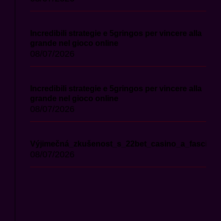
Incredibili strategie e 5gringos per vincere alla
grande nel gioco online
08/07/2026
Incredibili strategie e 5gringos per vincere alla
grande nel gioco online
08/07/2026
Výjimečná_zkušenost_s_22bet_casino_a_fascinují
08/07/2026