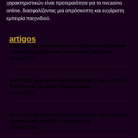
χαρακτηριστικών είναι προτεραιότητα για το nvcasino
online, διασφαλίζοντας μια απρόσκοπτη και ευχάριστη
εμπειρία παιχνιδιού.
artigos
Interessante perspectieven rond spinmaya bieden
nieuwe mogelijkheden voor iedere gebruiker
08/08/2026
Ανάπτυξη κεφαλαίου και στρατηγικές γύρω από το
thorfortune για κάθε επιχειρηματία
08/08/2026
Ανάπτυξη κεφαλαίου και στρατηγικές γύρω από το
thorfortune για κάθε επιχειρηματία
08/08/2026