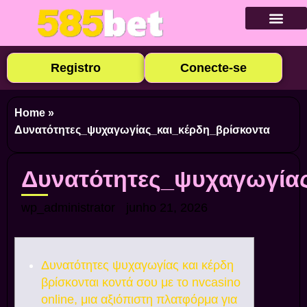
Baixar Ap
Cadastre-se
Caça-níqu
Apostas E
Cassino Ao
Registro
Conecte-se
Home
»
Δυνατότητες_ψυχαγωγίας_και_κέρδη_βρίσκοντα
Δυνατότητες_ψυχαγωγίας
wp_administrator
junho 21, 2026
Δυνατότητες ψυχαγωγίας και κέρδη
βρίσκονται κοντά σου με το nvcasino
online, μια αξιόπιστη πλατφόρμα για