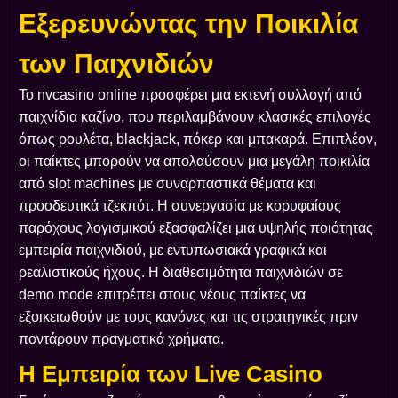
Εξερευνώντας την Ποικιλία
των Παιχνιδιών
Το nvcasino online προσφέρει μια εκτενή συλλογή από
παιχνίδια καζίνο, που περιλαμβάνουν κλασικές επιλογές
όπως ρουλέτα, blackjack, πόκερ και μπακαρά. Επιπλέον,
οι παίκτες μπορούν να απολαύσουν μια μεγάλη ποικιλία
από slot machines με συναρπαστικά θέματα και
προοδευτικά τζεκπότ. Η συνεργασία με κορυφαίους
παρόχους λογισμικού εξασφαλίζει μια υψηλής ποιότητας
εμπειρία παιχνιδιού, με εντυπωσιακά γραφικά και
ρεαλιστικούς ήχους. Η διαθεσιμότητα παιχνιδιών σε
demo mode επιτρέπει στους νέους παίκτες να
εξοικειωθούν με τους κανόνες και τις στρατηγικές πριν
ποντάρουν πραγματικά χρήματα.
Η Εμπειρία των Live Casino