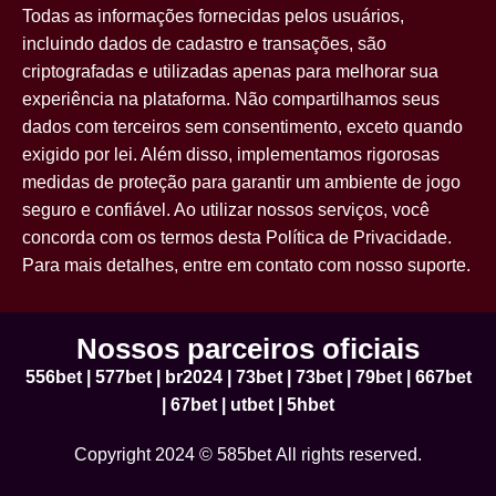
Todas as informações fornecidas pelos usuários,
incluindo dados de cadastro e transações, são
criptografadas e utilizadas apenas para melhorar sua
experiência na plataforma. Não compartilhamos seus
dados com terceiros sem consentimento, exceto quando
exigido por lei. Além disso, implementamos rigorosas
medidas de proteção para garantir um ambiente de jogo
seguro e confiável. Ao utilizar nossos serviços, você
concorda com os termos desta Política de Privacidade.
Para mais detalhes, entre em contato com nosso suporte.
Nossos parceiros oficiais
556bet
|
577bet
|
br2024
|
73bet
|
73bet
|
79bet
|
667bet
|
67bet
|
utbet
|
5hbet
Copyright 2024 © 585bet All rights reserved.