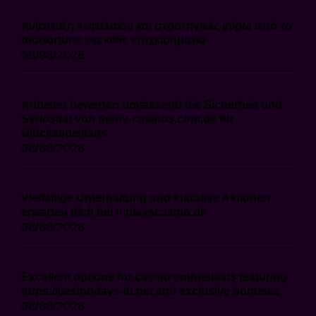
Ανάπτυξη κεφαλαίου και στρατηγικές γύρω από το
thorfortune για κάθε επιχειρηματία
08/08/2026
Anbieter bewerten umfassend die Sicherheit und
Seriosität von thenv-casinos.com.de für
Glücksspielfans
08/08/2026
Vielfältige Unterhaltung und lukrative Aktionen
erwarten dich bei ninlayscasino.de
08/08/2026
Excellent options for casino enthusiasts featuring
https://casinodays-in.net and exclusive bonuses
08/08/2026