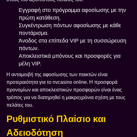
Εγγραφή στο πρόγραμμα αφοσίωσης με την
πρώτη κατάθεση.
Συγκέντρωση πόντων αφοσίωσης με κάθε
ποντάρισμα.
Άνοδος στα επίπεδα VIP με τη συσσώρευση
πόντων.
Αποκλειστικά μπόνους και προσφορές για
μέλη VIP.
Η ανταμοιβή της αφοσίωσης των παικτών είναι
προτεραιότητα για το nvcasino online. Η προσφορά
προνομίων και αποκλειστικών προσφορών είναι ένας
τρόπος για να διατηρηθεί η μακροχρόνια σχέση με τους
πελάτες του.
Ρυθμιστικό Πλαίσιο και
Αδειοδότηση