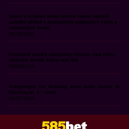
Šance a vzrušení plinko online casino nabízejí
unikátní zážitek s potenciálem zajímavých výher a
nečekaných zvratů
08/08/2026
Persistent poultry navigating chicken road offers
addictive arcade action and risk
08/08/2026
Anregungen_zur_Nutzung_ohne_oasis_casino_für_ver
Glücksspiel_e – копія
08/07/2026