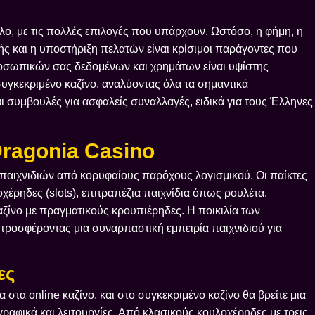
ολο, με τις πολλές επιλογές που υπάρχουν. Ωστόσο, η φήμη, η
ής και η υποστήριξη πελατών είναι κρίσιμοι παράγοντες που
ροσωπικών σας δεδομένων και χρημάτων είναι υψίστης
συγκεκριμένο καζίνο, αναλύοντας όλα τα σημαντικά
ι συμβουλές για ασφαλείς συναλλαγές, ειδικά για τους Έλληνες
Dragonia Casino
παιχνιδιών από κορυφαίους παρόχους λογισμικού. Οι παίκτες
έρηδες (slots), επιτραπέζια παιχνίδια όπως ρουλέτα,
αζίνο με πραγματικούς κρουπιέρηδες. Η ποικιλία των
, προσφέροντας μια συναρπαστική εμπειρία παιχνιδιού για
ες
 στα online καζίνο, και στο συγκεκριμένο καζίνο θα βρείτε μια
 γραφικά και λειτουργίες. Από κλασικούς κουλοχέρηδες με τρεις