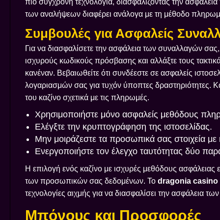
πιο σύγχρονη τεχνολογία, διασφαλίζοντας την ασφάλει
των αναλήψεων διαφέρει ανάλογα με τη μέθοδο πληρωμή
Συμβουλές για Ασφαλείς Συναλ
Για να διασφαλίσετε την ασφάλεια των συναλλαγών σας
ισχυρούς κωδικούς πρόσβασης και αλλάξτε τους τακτικά
κανέναν. Βεβαιωθείτε ότι συνδέεστε σε ασφαλείς ιστοσε
λογαριασμών σας για τυχόν ύποπτες δραστηριότητες. Και
του καζίνο σχετικά με τις πληρωμές.
Χρησιμοποιήστε μόνο ασφαλείς μεθόδους πλη
Ελέγξτε την κρυπτογράφηση της ιστοσελίδας.
Μην μοιράζεστε τα προσωπικά σας στοιχεία με 
Ενεργοποιήστε τον έλεγχο ταυτότητας δύο παραγ
Η επιλογή ενός καζίνο με ισχυρές μεθόδους ασφάλειας 
των προσωπικών σας δεδομένων. Το
dragonia casino
τεχνολογίες αιχμής για να διασφαλίσει την ασφάλεια των
Μπόνους και Προσφορές