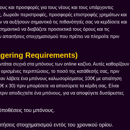
ς και προσφορές για τους νέους και τους υπάρχοντες
ς, δωρεάν περιστροφές, προσφορές επιστροφής χρημάτων και
α αυξήσουν σημαντικά τις πιθανότητές σας να κερδίσετε και
σημαντικό να διαβάζετε προσεκτικά τους όρους και τις
παιτήσεις στοιχηματισμού που πρέπει να πληροίτε πριν
gering Requirements)
ντάται συχνά στα μπόνους των online καζίνο. Αυτές καθορίζουν
 ορισμένες περιπτώσεις, το ποσό της κατάθεσής σας, πριν
, αν λάβετε ένα μπόνους καλωσορίσματος 100€ με απαίτηση
€ x 30) πριν μπορέσετε να αποσύρετε τα κέρδη σας. Είναι
 πριν αποδεχτείτε ένα μπόνους, για να αποφύγετε δυσάρεστες
οϋποθέσεις του μπόνους.
αιτήσεις στοιχηματισμού εντός του χρονικού ορίου.