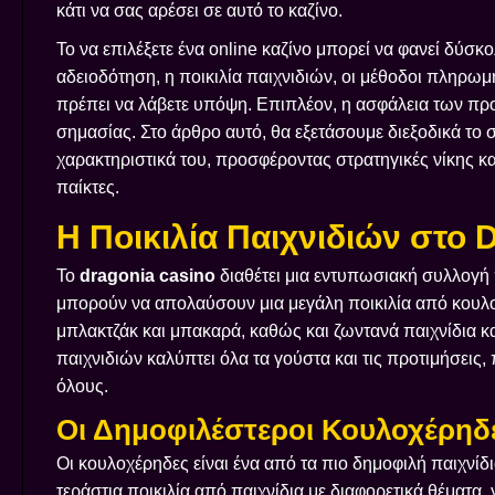
κάτι να σας αρέσει σε αυτό το καζίνο.
Το να επιλέξετε ένα online καζίνο μπορεί να φανεί δύσκ
αδειοδότηση, η ποικιλία παιχνιδιών, οι μέθοδοι πληρωμ
πρέπει να λάβετε υπόψη. Επιπλέον, η ασφάλεια των π
σημασίας. Στο άρθρο αυτό, θα εξετάσουμε διεξοδικά το 
χαρακτηριστικά του, προσφέροντας στρατηγικές νίκης κα
παίκτες.
Η Ποικιλία Παιχνιδιών στο 
Το
dragonia casino
διαθέτει μια εντυπωσιακή συλλογή 
μπορούν να απολαύσουν μια μεγάλη ποικιλία από κουλοχ
μπλακτζάκ και μπακαρά, καθώς και ζωντανά παιχνίδια κ
παιχνιδιών καλύπτει όλα τα γούστα και τις προτιμήσεις
όλους.
Οι Δημοφιλέστεροι Κουλοχέρηδ
Οι κουλοχέρηδες είναι ένα από τα πιο δημοφιλή παιχνίδια
τεράστια ποικιλία από παιχνίδια με διαφορετικά θέματα,