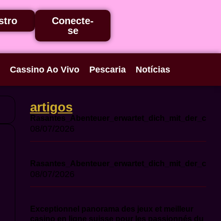
stro
Conecte-
se
Cassino Ao Vivo
Pescaria
Notícias
artigos
Rasantes_Abenteuer_erwartet_dich_mit_der_chi
08/07/2026
Rasantes_Abenteuer_erwartet_dich_mit_der_chi
08/07/2026
Exceptionnel panorama des jeux et meilleur
casino en ligne suisse pour les passionnés du