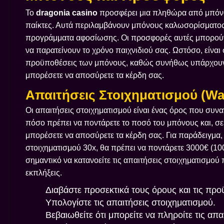
Το
dragonia casino
προσφέρει μια πληθώρα από μπόνου
παίκτες. Αυτά περιλαμβάνουν μπόνους καλωσορίσματο
προγράμματα αφοσίωσης. Οι προσφορές αυτές μπορούν ν
να παρατείνουν το χρόνο παιχνιδιού σας. Ωστόσο, είναι 
προϋποθέσεις των μπόνους, καθώς συνήθως υπάρχουν α
μπορέσετε να αποσύρετε τα κέρδη σας.
Απαιτήσεις Στοιχηματισμού (Wa
Οι απαιτήσεις στοιχηματισμού είναι ένας όρος που συνα
πόσο πρέπει να ποντάρετε το ποσό του μπόνους και, σε
μπορέσετε να αποσύρετε τα κέρδη σας. Για παράδειγμα
στοιχηματισμού 30x, θα πρέπει να ποντάρετε 3000€ (100
σημαντικό να κατανοείτε τις απαιτήσεις στοιχηματισμού
εκπλήξεις.
Διαβάστε προσεκτικά τους όρους και τις πρ
Υπολογίστε τις απαιτήσεις στοιχηματισμού.
Βεβαιωθείτε ότι μπορείτε να πληροίτε τις απ