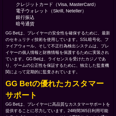
クレジットカード（Visa, MasterCard）
電子ウォレット（Skrill, Neteller）
銀行振込
暗号通貨
GG Betは、プレイヤーの安全性を確保するために、最新
のセキュリティ技術を使用しています。SSL暗号化、フ
ァイアウォール、そして不正行為検出システムは、プレ
イヤーの個人情報と財務情報を保護するために実装され
ています。GG Betは、ライセンスを受けたカジノであ
り、ゲームの公正性を保証するために、独立した監査機
関によって定期的に監査されています。
GG Betの優れたカスタマー
サポート
GG Betは、プレイヤーに高品質なカスタマーサポートを
提供することに尽力しています。24時間365日利用可能