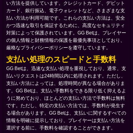
い方法を提供しています。クレジットカード、デビット
カード、銀行振込、電子ウォレットなど、さまざまな支
払い方法が利用可能です。これらの支払い方法は、安全
かつ迅速な取引を保証するために、高度なセキュリティ
対策によって保護されています。GG Betは、プレイヤー
の個人情報と財務情報の保護を最優先事項としており、
厳格なプライバシーポリシーを遵守しています。
支払い処理のスピードと手数料
GG Betは、迅速な支払い処理を重視しており、通常、支
払いリクエストは24時間以内に処理されます。ただし、
支払い方法によっては、処理時間が異なる場合がありま
す。GG Betは、支払い手数料をできる限り低く抑えるよ
うに努めており、ほとんどの支払い方法で手数料は無料
です。ただし、特定の支払い方法では、手数料が発生す
る場合があります。GG Betは、支払いに関するすべての
情報を明確に提示しており、プレイヤーは支払い方法を
選択する前に、手数料を確認することができます。