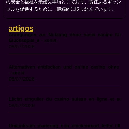
の安全と福祉を最優先事項としており、責任あるギャン
ブルを促進するために、継続的に取り組んでいます。
artigos
Anregungen_zur_Nutzung_ohne_oasis_casino_für_ver
Glücksspiel_e – копія
08/07/2026
Alternativen_entdecken_und_online_casino_ohne_oas
– копія
08/07/2026
Léclat_singulier_du_casino_suisse_en_ligne_et_ses_
08/07/2026
Omtänksam_planering_och_chickenroad_leder_till_äve