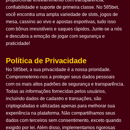
confiabilidade e suporte de primeira classe. No 585bet,
você encontra uma ampla variedade de slots, jogos de
mesa, cassino ao vivo e apostas esportivas, tudo isso
com bônus irresistíveis e saques rápidos. Junte-se a nós
e descubra a emoção de jogar com segurança e
praticidade!
Política de Privacidade
No 585bet, a sua privacidade é a nossa prioridade.
Comprometemo-nos a proteger seus dados pessoais
com os mais altos padrões de segurança e transparência.
Todas as informações fornecidas pelos usuários,
incluindo dados de cadastro e transações, são
criptografadas e utilizadas apenas para melhorar sua
experiência na plataforma. Não compartilhamos seus
dados com terceiros sem consentimento, exceto quando
exigido por lei. Além disso, implementamos rigorosas