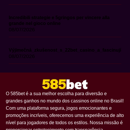
Incredibili strategie e 5gringos per vincere alla
grande nel gioco online
08/07/2026
Výjimečná_zkušenost_s_22bet_casino_a_fascinující_
08/07/2026
O 585bet é a sua melhor escolha para diversão e
grandes ganhos no mundo dos cassinos online no Brasil!
Com uma plataforma segura, jogos emocionantes e
promoções incríveis, oferecemos uma experiência de alto
nível para jogadores de todos os estilos. Nossa missão é
proporcionar entretenimento com transparência,