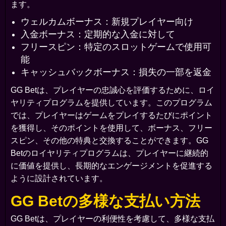
ます。
ウェルカムボーナス：新規プレイヤー向け
入金ボーナス：定期的な入金に対して
フリースピン：特定のスロットゲームで使用可
能
キャッシュバックボーナス：損失の一部を返金
GG Betは、プレイヤーの忠誠心を評価するために、ロイ
ヤリティプログラムを提供しています。このプログラム
では、プレイヤーはゲームをプレイするたびにポイント
を獲得し、そのポイントを使用して、ボーナス、フリー
スピン、その他の特典と交換することができます。GG
Betのロイヤリティプログラムは、プレイヤーに継続的
に価値を提供し、長期的なエンゲージメントを促進する
ように設計されています。
GG Betの多様な支払い方法
GG Betは、プレイヤーの利便性を考慮して、多様な支払