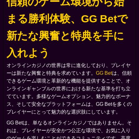
信頼のゲーム環境から始
まる勝利体験、GG Betで
新たな興奮と特典を手に
入れよう
オンラインカジノの世界は常に進化しており、プレイヤ
ーは新たな興奮と特典を求めています。
GG Bet
は、信頼
できるゲーム環境と革新的な機能を提供することで、オ
ンラインギャンブルの世界における新たな基準を打ち立
てています。多様なゲームオプション、魅力的なボーナ
ス、そして安全なプラットフォームは、GG Betを多くの
プレイヤーにとって魅力的な選択肢にしています。
GG Betは、単なるオンラインカジノではありません。そ
れは、プレイヤーが安全かつ公正な環境で、お気に入り
のゲームを楽しむことができるコミュニティです。高度