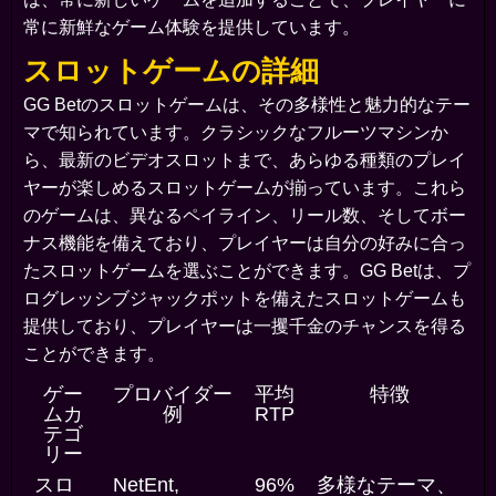
常に新鮮なゲーム体験を提供しています。
スロットゲームの詳細
GG Betのスロットゲームは、その多様性と魅力的なテー
マで知られています。クラシックなフルーツマシンか
ら、最新のビデオスロットまで、あらゆる種類のプレイ
ヤーが楽しめるスロットゲームが揃っています。これら
のゲームは、異なるペイライン、リール数、そしてボー
ナス機能を備えており、プレイヤーは自分の好みに合っ
たスロットゲームを選ぶことができます。GG Betは、プ
ログレッシブジャックポットを備えたスロットゲームも
提供しており、プレイヤーは一攫千金のチャンスを得る
ことができます。
ゲー
プロバイダー
平均
特徴
ムカ
例
RTP
テゴ
リー
スロ
NetEnt,
96%
多様なテーマ、