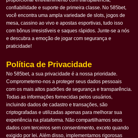
confiabilidade e suporte de primeira classe. No 585bet,
você encontra uma ampla variedade de slots, jogos de
mesa, cassino ao vivo e apostas esportivas, tudo isso
com bônus irresistíveis e saques rápidos. Junte-se a nós
e descubra a emoção de jogar com segurança e
praticidade!
Política de Privacidade
No 585bet, a sua privacidade é a nossa prioridade.
Comprometemo-nos a proteger seus dados pessoais
com os mais altos padrões de segurança e transparência.
Todas as informações fornecidas pelos usuários,
incluindo dados de cadastro e transações, são
criptografadas e utilizadas apenas para melhorar sua
experiência na plataforma. Não compartilhamos seus
dados com terceiros sem consentimento, exceto quando
exigido por lei. Além disso, implementamos rigorosas