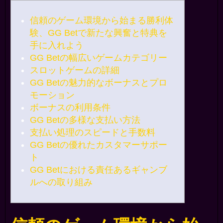
信頼のゲーム環境から始まる勝利体
験、GG Betで新たな興奮と特典を
手に入れよう
GG Betの幅広いゲームカテゴリー
スロットゲームの詳細
GG Betの魅力的なボーナスとプロ
モーション
ボーナスの利用条件
GG Betの多様な支払い方法
支払い処理のスピードと手数料
GG Betの優れたカスタマーサポー
ト
GG Betにおける責任あるギャンブ
ルへの取り組み