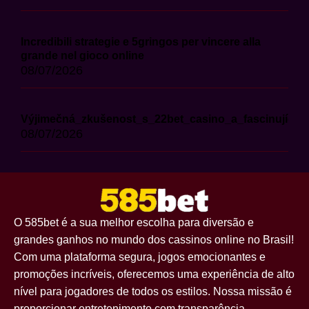
Incredibili strategie e 5gringos per vincere alla
grande nel gioco online
08/07/2026
Výjimečná_zkušenost_s_22bet_casino_a_fascinující_
08/07/2026
O 585bet é a sua melhor escolha para diversão e
grandes ganhos no mundo dos cassinos online no Brasil!
Com uma plataforma segura, jogos emocionantes e
promoções incríveis, oferecemos uma experiência de alto
nível para jogadores de todos os estilos. Nossa missão é
proporcionar entretenimento com transparência,