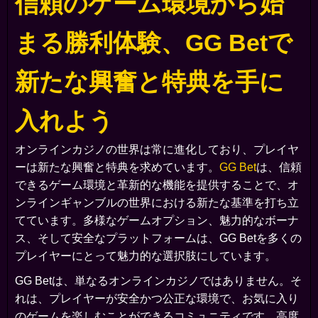
信頼のゲーム環境から始
まる勝利体験、GG Betで
新たな興奮と特典を手に
入れよう
オンラインカジノの世界は常に進化しており、プレイヤ
ーは新たな興奮と特典を求めています。
GG Bet
は、信頼
できるゲーム環境と革新的な機能を提供することで、オ
ンラインギャンブルの世界における新たな基準を打ち立
てています。多様なゲームオプション、魅力的なボーナ
ス、そして安全なプラットフォームは、GG Betを多くの
プレイヤーにとって魅力的な選択肢にしています。
GG Betは、単なるオンラインカジノではありません。そ
れは、プレイヤーが安全かつ公正な環境で、お気に入り
のゲームを楽しむことができるコミュニティです。高度