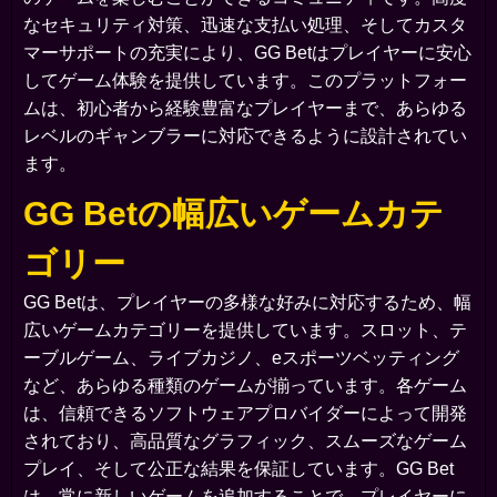
なセキュリティ対策、迅速な支払い処理、そしてカスタ
マーサポートの充実により、GG Betはプレイヤーに安心
してゲーム体験を提供しています。このプラットフォー
ムは、初心者から経験豊富なプレイヤーまで、あらゆる
レベルのギャンブラーに対応できるように設計されてい
ます。
GG Betの幅広いゲームカテ
ゴリー
GG Betは、プレイヤーの多様な好みに対応するため、幅
広いゲームカテゴリーを提供しています。スロット、テ
ーブルゲーム、ライブカジノ、eスポーツベッティング
など、あらゆる種類のゲームが揃っています。各ゲーム
は、信頼できるソフトウェアプロバイダーによって開発
されており、高品質なグラフィック、スムーズなゲーム
プレイ、そして公正な結果を保証しています。GG Bet
は、常に新しいゲームを追加することで、プレイヤーに