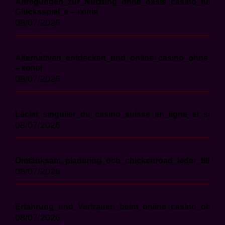
Anregungen_zur_Nutzung_ohne_oasis_casino_für_ver
Glücksspiel_e – копія
08/07/2026
Alternativen_entdecken_und_online_casino_ohne_oas
– копія
08/07/2026
Léclat_singulier_du_casino_suisse_en_ligne_et_ses_
08/07/2026
Omtänksam_planering_och_chickenroad_leder_till_äve
08/07/2026
Erfahrung_und_Vertrauen_beim_online_casino_ohne_o
08/07/2026