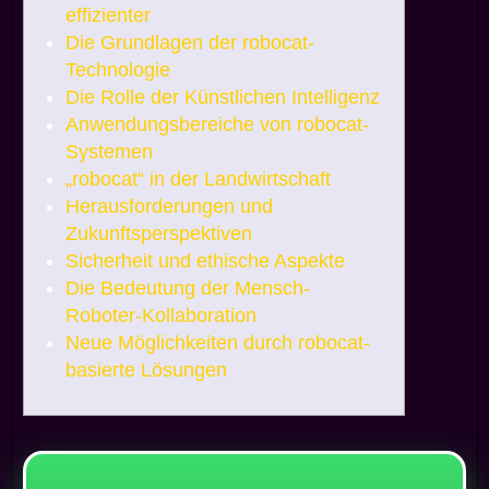
effizienter
Die Grundlagen der robocat-
Technologie
Die Rolle der Künstlichen Intelligenz
Anwendungsbereiche von robocat-
Systemen
„robocat“ in der Landwirtschaft
Herausforderungen und
Zukunftsperspektiven
Sicherheit und ethische Aspekte
Die Bedeutung der Mensch-
Roboter-Kollaboration
Neue Möglichkeiten durch robocat-
basierte Lösungen