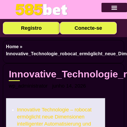
Baixar Ap
Cadastre-se
Caça-níqu
Apostas E
Cassino Ao
Registro
Conecte-se
Home
»
Innovative_Technologie_robocat_ermöglicht_neue_Dim
Innovative_Technologie_
wp_administrator
junho 14, 2026
Innovative Technologie – robocat
ermöglicht neue Dimensionen
intelligenter Automatisierung und