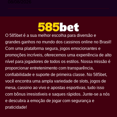
08/08/2026
O 585bet é a sua melhor escolha para diversão e
grandes ganhos no mundo dos cassinos online no Brasil!
Com uma plataforma segura, jogos emocionantes e
promoções incríveis, oferecemos uma experiência de alto
nível para jogadores de todos os estilos. Nossa missão é
proporcionar entretenimento com transparência,
confiabilidade e suporte de primeira classe. No 585bet,
você encontra uma ampla variedade de slots, jogos de
mesa, cassino ao vivo e apostas esportivas, tudo isso
com bônus irresistíveis e saques rápidos. Junte-se a nós
e descubra a emoção de jogar com segurança e
praticidade!