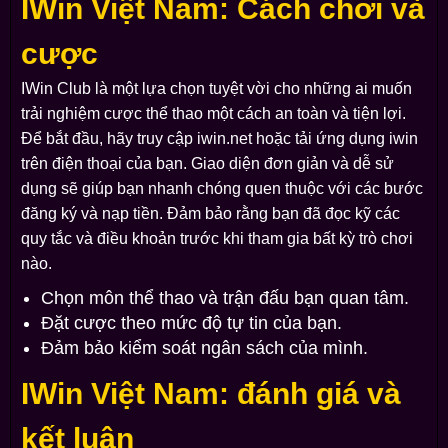
IWin Việt Nam: Cách chơi và
cược
IWin Club là một lựa chọn tuyệt vời cho những ai muốn
trải nghiệm cược thể thao một cách an toàn và tiện lợi.
Để bắt đầu, hãy truy cập iwin.net hoặc tải ứng dụng iwin
trên điện thoại của bạn. Giao diện đơn giản và dễ sử
dụng sẽ giúp bạn nhanh chóng quen thuộc với các bước
đăng ký và nạp tiền. Đảm bảo rằng bạn đã đọc kỹ các
quy tắc và điều khoản trước khi tham gia bất kỳ trò chơi
nào.
Chọn môn thể thao và trận đấu bạn quan tâm.
Đặt cược theo mức độ tự tin của bạn.
Đảm bảo kiểm soát ngân sách của mình.
IWin Việt Nam: đánh giá và
kết luận