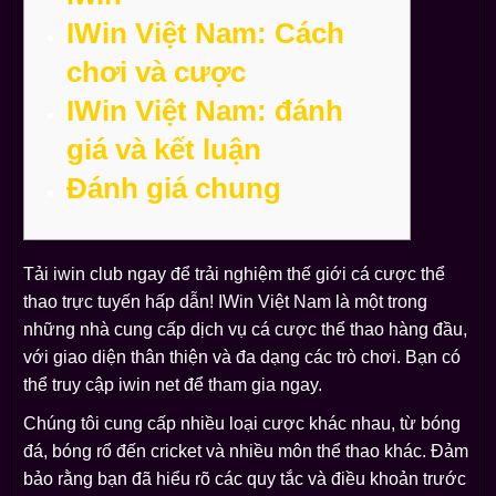
IWin Việt Nam: Cách
chơi và cược
IWin Việt Nam: đánh
giá và kết luận
Đánh giá chung
Tải iwin club ngay để trải nghiệm thế giới cá cược thể
thao trực tuyến hấp dẫn! IWin Việt Nam là một trong
những nhà cung cấp dịch vụ cá cược thể thao hàng đầu,
với giao diện thân thiện và đa dạng các trò chơi. Bạn có
thể truy cập iwin net để tham gia ngay.
Chúng tôi cung cấp nhiều loại cược khác nhau, từ bóng
đá, bóng rổ đến cricket và nhiều môn thể thao khác. Đảm
bảo rằng bạn đã hiểu rõ các quy tắc và điều khoản trước