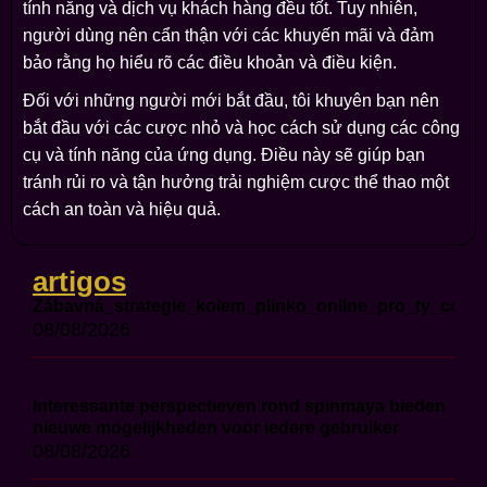
tính năng và dịch vụ khách hàng đều tốt. Tuy nhiên,
người dùng nên cẩn thận với các khuyến mãi và đảm
bảo rằng họ hiểu rõ các điều khoản và điều kiện.
Đối với những người mới bắt đầu, tôi khuyên bạn nên
bắt đầu với các cược nhỏ và học cách sử dụng các công
cụ và tính năng của ứng dụng. Điều này sẽ giúp bạn
tránh rủi ro và tận hưởng trải nghiệm cược thể thao một
cách an toàn và hiệu quả.
artigos
Zábavná_strategie_kolem_plinko_online_pro_ty_co_ch
08/08/2026
Interessante perspectieven rond spinmaya bieden
nieuwe mogelijkheden voor iedere gebruiker
08/08/2026