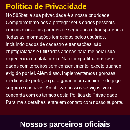
Política de Privacidade
No 585bet, a sua privacidade é a nossa prioridade.
Comprometemo-nos a proteger seus dados pessoais
com os mais altos padrões de segurança e transparência.
Todas as informações fornecidas pelos usuários,
incluindo dados de cadastro e transações, são
criptografadas e utilizadas apenas para melhorar sua
experiência na plataforma. Não compartilhamos seus
dados com terceiros sem consentimento, exceto quando
exigido por lei. Além disso, implementamos rigorosas
medidas de proteção para garantir um ambiente de jogo
seguro e confiável. Ao utilizar nossos serviços, você
concorda com os termos desta Política de Privacidade.
Para mais detalhes, entre em contato com nosso suporte.
Nossos parceiros oficiais