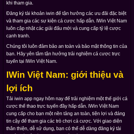
khi tham gia.
Đăng ký tài khoản iwin để tận hưởng các ưu đãi đặc biệt
và tham gia các sự kiện cá cược hấp dẫn. IWin Việt Nam
luôn cập nhật các giải đấu mới và cung cấp tỷ lệ cược
cạnh tranh.
Chúng tôi luôn đảm bảo an toàn và bảo mật thông tin của
bạn. Hãy yên tâm tận hưởng trải nghiệm cá cược trực
tuyến tại IWin Việt Nam.
IWin Việt Nam: giới thiệu và
lợi ích
Tải iwin app ngay hôm nay để trải nghiệm một thế giới cá
cược thể thao trực tuyến đầy hấp dẫn. IWin Việt Nam
cung cấp cho bạn một nền tảng an toàn, tiện lợi và đáng
tin cậy để tham gia các trò chơi cá cược. Với giao diện
thân thiện, dễ sử dụng, bạn có thể dễ dàng đăng ký tài