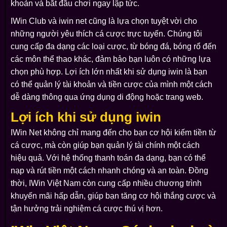
khoản và bắt đầu chơi ngay lập tức.
IWin Club và iwin net cũng là lựa chọn tuyệt vời cho
những người yêu thích cá cược trực tuyến. Chúng tôi
cung cấp đa dạng các loại cược, từ bóng đá, bóng rổ đến
các môn thể thao khác, đảm bảo bạn luôn có những lựa
chọn phù hợp. Lợi ích lớn nhất khi sử dụng iwin là bạn
có thể quản lý tài khoản và tiền cược của mình một cách
dễ dàng thông qua ứng dụng di động hoặc trang web.
Lợi ích khi sử dụng iwin
IWin Net không chỉ mang đến cho bạn cơ hội kiếm tiền từ
cá cược, mà còn giúp bạn quản lý tài chính một cách
hiệu quả. Với hệ thống thanh toán đa dạng, bạn có thể
nạp và rút tiền một cách nhanh chóng và an toàn. Đồng
thời, IWin Việt Nam còn cung cấp nhiều chương trình
khuyến mãi hấp dẫn, giúp bạn tăng cơ hội thắng cược và
tận hưởng trải nghiệm cá cược thú vị hơn.