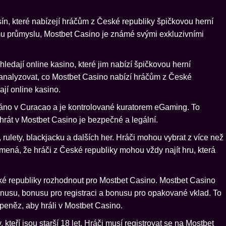
ín, které nabízejí hráčům z České republiky špičkovou herní
ímu průmyslu, Mostbet Casino je známé svými exkluzivními
.
ledají online kasino, které jim nabízí špičkovou herní
analyzovat, co Mostbet Casino nabízí hráčům z České
dají online kasino.
ováno v Curacao a je kontrolované kuratorem eGaming. To
 hrát v Mostbet Casino je bezpečné a legální.
 rulety, blackjacku a dalších her. Hráči mohou vybrat z více než
mená, že hráči z České republiky mohou vždy najít hru, která
ské republiky rozhodnout pro Mostbet Casino. Mostbet Casino
onusu, bonusu pro registraci a bonusu pro opakované vklad. To
peněz, aby hráli v Mostbet Casino.
teří jsou starší 18 let. Hráči musí registrovat se na Mostbet