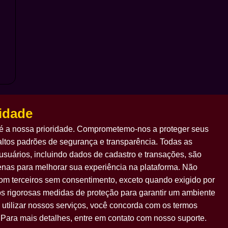
cidade
 é a nossa prioridade. Comprometemo-nos a proteger seus
ltos padrões de segurança e transparência. Todas as
usuários, incluindo dados de cadastro e transações, são
penas para melhorar sua experiência na plataforma. Não
m terceiros sem consentimento, exceto quando exigido por
os rigorosas medidas de proteção para garantir um ambiente
o utilizar nossos serviços, você concorda com os termos
. Para mais detalhes, entre em contato com nosso suporte.