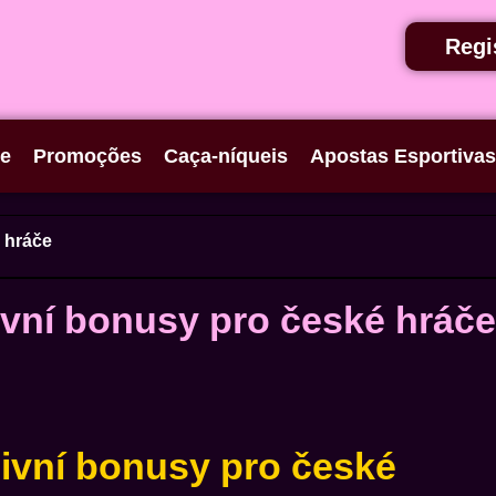
Regi
se
Promoções
Caça-níqueis
Apostas Esportivas
 hráče
ivní bonusy pro české hráče
ivní bonusy pro české