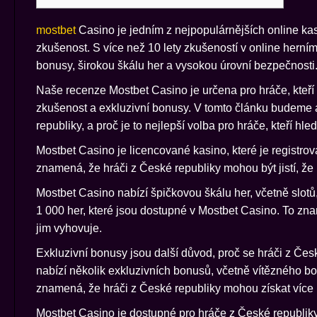
mostbet
Casino je jedním z nejpopulárnějších online kas
zkušenost. S více než 10 lety zkušeností v online hern
bonusy, širokou škálu her a vysokou úrovní bezpečnosti
Naše recenze Mostbet Casino je určena pro hráče, kteří h
zkušenost a exkluzivní bonusy. V tomto článku budeme 
republiky, a proč je to nejlepší volba pro hráče, kteří hle
Mostbet Casino je licencované kasino, které je registr
znamená, že hráči z České republiky mohou být jistí, že
Mostbet Casino nabízí špičkovou škálu her, včetně slotů,
1 000 her, které jsou dostupné v Mostbet Casino. To zna
jim vyhovuje.
Exkluzivní bonusy jsou další důvod, proč se hráči z Če
nabízí několik exkluzivních bonusů, včetně vítězného b
znamená, že hráči z České republiky mohou získat více 
Mostbet Casino je dostupné pro hráče z České republiky, k