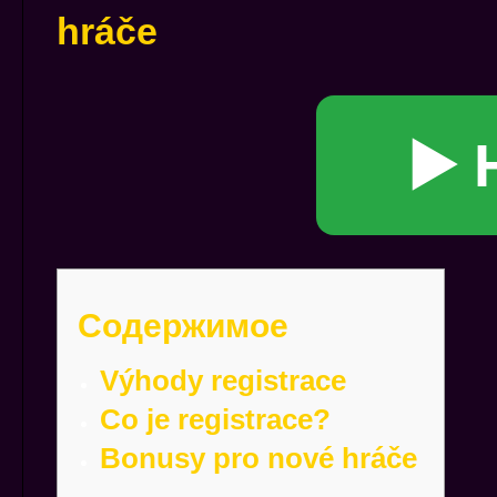
hráče
▶️
Содержимое
Výhody registrace
Co je registrace?
Bonusy pro nové hráče