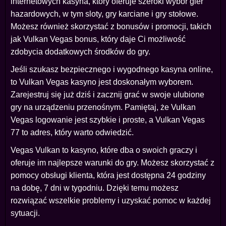
internetowych kasyna, który oferuje szeroki wybór gier
hazardowych, w tym sloty, gry karciane i gry stołowe.
Możesz również skorzystać z bonusów i promocji, takich
jak Vulkan Vegas bonus, który daje Ci możliwość
zdobycia dodatkowych środków do gry.
Jeśli szukasz bezpiecznego i wygodnego kasyna online,
to Vulkan Vegas kasyno jest doskonałym wyborem.
Zarejestruj się już dziś i zacznij grać w swoje ulubione
gry na urządzeniu przenośnym. Pamiętaj, że Vulkan
Vegas logowanie jest szybkie i proste, a Vulkan Vegas
77 to adres, który warto odwiedzić.
Vegas Vulkan to kasyno, które dba o swoich graczy i
oferuje im najlepsze warunki do gry. Możesz skorzystać z
pomocy obsługi klienta, która jest dostępna 24 godziny
na dobę, 7 dni w tygodniu. Dzięki temu możesz
rozwiązać wszelkie problemy i uzyskać pomoc w każdej
sytuacji.