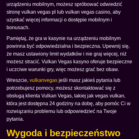
urządzeniu mobilnym, możesz spróbować odwiedzić
stronę vulkan vegas pl lub vulkan vegas casino, aby
uzyskać więcej informacji o dostępie mobilnym i
bonusach.
Pamiętaj, że gra w kasynie na urządzeniu mobilnym
powinna być odpowiedzialna i bezpieczna. Upewnij się,
że masz ustawiony limit wydatków i nie graj więcej, niż
możesz stracić. Vulkan Vegas kasyno oferuje bezpieczne
i uczciwe warunki gry, więc możesz grać bez obaw.
Wreszcie,
vulkanvegas
jeśli masz jakieś pytania lub
potrzebujesz pomocy, możesz skontaktować się z
obsługą klienta Vulkan Vegas, takiej jak vegas vulkan,
która jest dostępna 24 godziny na dobę, aby pomóc Ci w
rozwiązaniu problemu lub odpowiedzieć na Twoje
pytania.
Wygoda i bezpieczeństwo