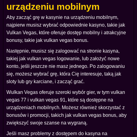
urządzeniu mobilnym
Aby zacząć grę w kasynie na urządzeniu mobilnym,
najpierw musisz wybrać odpowiednie kasyno, takie jak
Vulkan Vegas, które oferuje dostęp mobilny i atrakcyjne
bonusy, takie jak vulkan vegas bonus.
Następnie, musisz się zalogować na stronie kasyna,
takiej jak vulkan vegas logowanie, lub założyć nowe
konto, jeśli jeszcze nie masz jednego. Po zalogowaniu
się, możesz wybrać grę, która Cię interesuje, taką jak
sloty lub gry karciane, i zacząć grać.
Wulkan Vegas oferuje szeroki wybór gier, w tym vulkan
vegas 77 i vulkan vegas 91, które są dostępne na
urządzeniach mobilnych. Możesz również skorzystać z
bonusów i promocji, takich jak vulkan vegas bonus, aby
zwiększyć swoje szanse na wygraną.
Jeśli masz problemy z dostępem do kasyna na