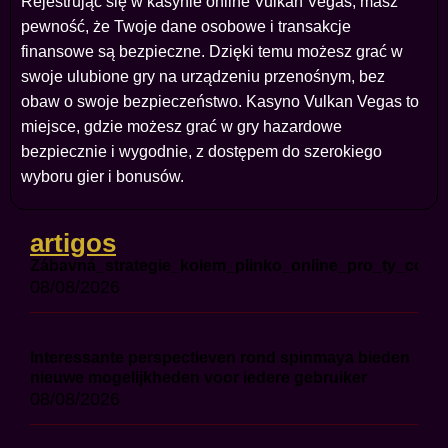
Rejestrując się w kasynie online Vulkan Vegas, masz
pewność, że Twoje dane osobowe i transakcje
finansowe są bezpieczne. Dzięki temu możesz grać w
swoje ulubione gry na urządzeniu przenośnym, bez
obaw o swoje bezpieczeństwo. Kasyno Vulkan Vegas to
miejsce, gdzie możesz grać w gry hazardowe
bezpiecznie i wygodnie, z dostępem do szerokiego
wyboru gier i bonusów.
artigos
Zábavná_strategie_kolem_plinko_online_pro_ty_co_ch
08/08/2026
Interessante perspectieven rond spinmaya bieden
nieuwe mogelijkheden voor iedere gebruiker
08/08/2026