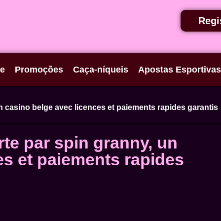
Regi
se
Promoções
Caça-níqueis
Apostas Esportivas
n casino belge avec licences et paiements rapides garantis
te par spin granny, un
es et paiements rapides