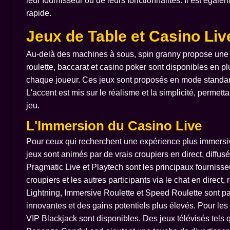
leur fournisseur ou de leurs fonctionnalités. Il est éga
rapide.
Jeux de Table et Casino Liv
Au-delà des machines à sous, spin granny propose une s
roulette, baccarat et casino poker sont disponibles en p
chaque joueur. Ces jeux sont proposés en mode standard,
L'accent est mis sur le réalisme et la simplicité, permetta
jeu.
L'Immersion du Casino Live
Pour ceux qui recherchent une expérience plus immersive
jeux sont animés par de vrais croupiers en direct, diffu
Pragmatic Live et Playtech sont les principaux fournisse
croupiers et les autres participants via le chat en direct,
Lightning, Immersive Roulette et Speed Roulette sont par
innovantes et des gains potentiels plus élevés. Pour les 
VIP Blackjack sont disponibles. Des jeux télévisés tel