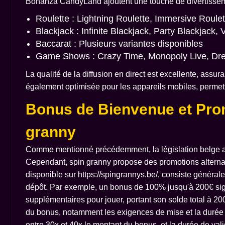
Bonanza CandyLand ajoutent une touche de divertissem
Roulette : Lightning Roulette, Immersive Roule
Blackjack : Infinite Blackjack, Party Blackjack,
Baccarat : Plusieurs variantes disponibles
Game Shows : Crazy Time, Monopoly Live, D
La qualité de la diffusion en direct est excellente, assura
également optimisée pour les appareils mobiles, permettan
Bonus de Bienvenue et Pro
granny
Comme mentionné précédemment, la législation belge ac
Cependant, spin granny propose des promotions alternativ
disponible sur https://spingrannys.be/, consiste génér
dépôt. Par exemple, un bonus de 100% jusqu'à 200€ sign
supplémentaires pour jouer, portant son solde total à 200€
du bonus, notamment les exigences de mise et la durée 
entre 30x et 40x le montant du bonus, et la durée de valid