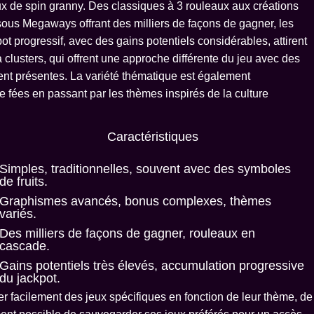
jeux de spin granny. Des classiques à 3 rouleaux aux créations
ous Megaways offrant des milliers de façons de gagner, les
 progressif, avec des gains potentiels considérables, attirent
lusters, qui offrent une approche différente du jeu avec des
nt présentes. La variété thématique est également
 fées en passant par les thèmes inspirés de la culture
Caractéristiques
Simples, traditionnelles, souvent avec des symboles
de fruits.
Graphismes avancés, bonus complexes, thèmes
variés.
Des milliers de façons de gagner, rouleaux en
cascade.
Gains potentiels très élevés, accumulation progressive
du jackpot.
uver facilement des jeux spécifiques en fonction de leur thème, de