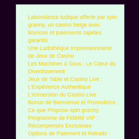
Labondance ludique offerte par spin
granny, un casino belge avec
licences et paiements rapides
garantis
Une Ludothèque Impressionnante
de Jeux de Casino
Les Machines à Sous : Le Cœur du
Divertissement
Jeux de Table et Casino Live :
L'Expérience Authentique
L'Immersion du Casino Live
Bonus de Bienvenue et Promotions :
Ce que Propose spin granny
Programme de Fidélité VIP :
Récompenses Exclusives
Options de Paiement et Retraits :