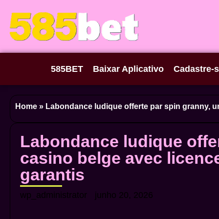
585BET
Baixar Aplicativo
Cadastre-
Home
»
Labondance ludique offerte par spin granny, u
Labondance ludique offer
casino belge avec licenc
garantis
wp_administrator
junho 20, 2026