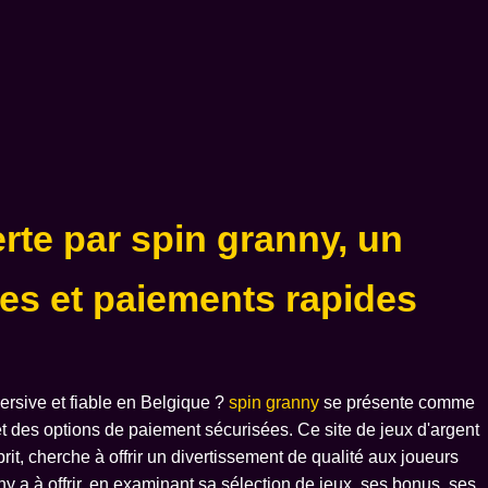
rte par spin granny, un
ces et paiements rapides
ersive et fiable en Belgique ?
spin granny
se présente comme
et des options de paiement sécurisées. Ce site de jeux d'argent
rit, cherche à offrir un divertissement de qualité aux joueurs
y a à offrir, en examinant sa sélection de jeux, ses bonus, ses