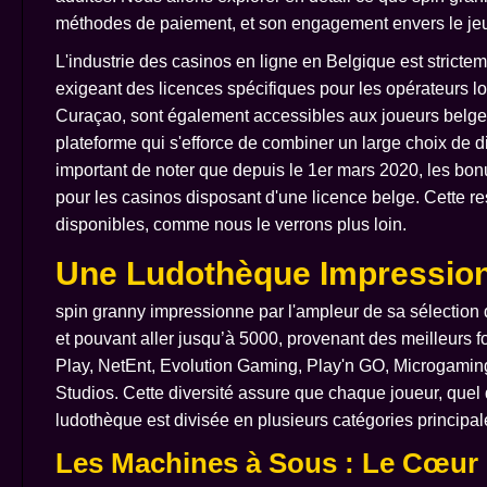
méthodes de paiement, et son engagement envers le je
L'industrie des casinos en ligne en Belgique est stric
exigeant des licences spécifiques pour les opérateurs l
Curaçao, sont également accessibles aux joueurs belges
plateforme qui s'efforce de combiner un large choix de di
important de noter que depuis le 1er mars 2020, les bonu
pour les casinos disposant d'une licence belge. Cette res
disponibles, comme nous le verrons plus loin.
Une Ludothèque Impression
spin granny impressionne par l'ampleur de sa sélection d
et pouvant aller jusqu’à 5000, provenant des meilleurs 
Play, NetEnt, Evolution Gaming, Play'n GO, Microgamin
Studios. Cette diversité assure que chaque joueur, quel q
ludothèque est divisée en plusieurs catégories principales
Les Machines à Sous : Le Cœur 