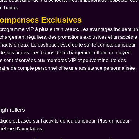
au bonus.
compenses Exclusives
 programme VIP à plusieurs niveaux. Les avantages incluent un
argement réguliers, des promotions exclusives et un accès à
hauts enjeux. Le cashback est crédité sur le compte du joueur
 de ses pertes. Les bonus de rechargement offrent un moyen
es sont réservées aux membres VIP et peuvent inclure des
nnaire de compte personnel offre une assistance personnalisée
gh rollers
e et basée sur l'activité de jeu du joueur. Plus un joueur
énéficie d'avantages.