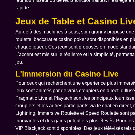
leur fournisseur ou de leurs fonctionnalités. Il est éga
rapide.
Jeux de Table et Casino Liv
Au-delà des machines à sous, spin granny propose une s
roulette, baccarat et casino poker sont disponibles en p
chaque joueur. Ces jeux sont proposés en mode standard,
L'accent est mis sur le réalisme et la simplicité, permetta
jeu.
L'Immersion du Casino Live
Pour ceux qui recherchent une expérience plus immersive
jeux sont animés par de vrais croupiers en direct, diffu
Pragmatic Live et Playtech sont les principaux fournisse
croupiers et les autres participants via le chat en direct,
Lightning, Immersive Roulette et Speed Roulette sont par
innovantes et des gains potentiels plus élevés. Pour les 
VIP Blackjack sont disponibles. Des jeux télévisés tel