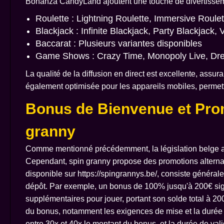
Bonanza CandyLand ajoutent une touche de divertissem
Roulette : Lightning Roulette, Immersive Roule
Blackjack : Infinite Blackjack, Party Blackjack,
Baccarat : Plusieurs variantes disponibles
Game Shows : Crazy Time, Monopoly Live, D
La qualité de la diffusion en direct est excellente, assura
également optimisée pour les appareils mobiles, permettan
Bonus de Bienvenue et Pro
granny
Comme mentionné précédemment, la législation belge ac
Cependant, spin granny propose des promotions alternativ
disponible sur https://spingrannys.be/, consiste génér
dépôt. Par exemple, un bonus de 100% jusqu'à 200€ sign
supplémentaires pour jouer, portant son solde total à 200€
du bonus, notamment les exigences de mise et la durée 
entre 30x et 40x le montant du bonus, et la durée de valid