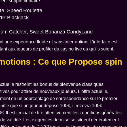
ent supplémentaire.
tte, Speed Roulette
 VIP Blackjack
ream Catcher, Sweet Bonanza CandyLand
nt une expérience fluide et sans interruption. L'interface est
t aux joueurs de profiter du casino live où qu'ils soient.
motions : Ce que Propose spin
tuelle restreint les bonus de bienvenue classiques.
es pour attirer de nouveaux joueurs. L'offre actuelle,
alement en un pourcentage de correspondance sur le premier
ifie que si un joueur dépose 100€, il recevra 100€
. Il est crucial de lire attentivement les conditions générales
de validité. Les exigences de mise se situent généralement
ité peut varier de 7 à 30 jours. Il est important de respecter ces