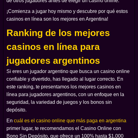
de otros jugadores antes de elegir un casino online.
¡Comienza a jugar hoy mismo y descubre por qué estos
casinos en línea son los mejores en Argentina!
Ranking de los mejores
casinos en línea para
jugadores argentinos
Si eres un jugador argentino que busca un casino online
confiable y divertido, has llegado al lugar correcto. En
este ranking, te presentamos los mejores casinos en
línea para jugadores argentinos, con un enfoque en la
seguridad, la variedad de juegos y los bonos sin
depósito.
En
cuál es el casino online que más paga en argentina
primer lugar, te recomendamos el Casino Online con
Bono Sin Depósito, que ofrece un 100% hasta $1.000