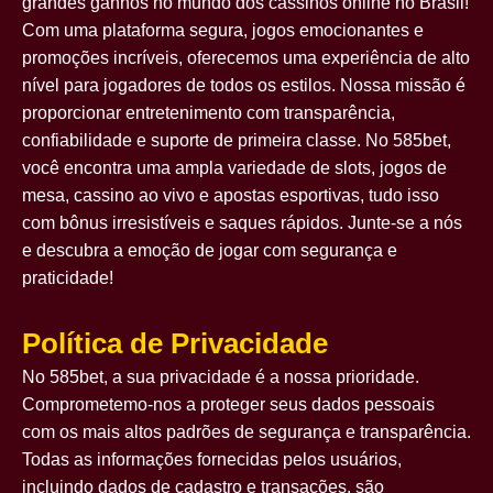
grandes ganhos no mundo dos cassinos online no Brasil!
Com uma plataforma segura, jogos emocionantes e
promoções incríveis, oferecemos uma experiência de alto
nível para jogadores de todos os estilos. Nossa missão é
proporcionar entretenimento com transparência,
confiabilidade e suporte de primeira classe. No 585bet,
você encontra uma ampla variedade de slots, jogos de
mesa, cassino ao vivo e apostas esportivas, tudo isso
com bônus irresistíveis e saques rápidos. Junte-se a nós
e descubra a emoção de jogar com segurança e
praticidade!
Política de Privacidade
No 585bet, a sua privacidade é a nossa prioridade.
Comprometemo-nos a proteger seus dados pessoais
com os mais altos padrões de segurança e transparência.
Todas as informações fornecidas pelos usuários,
incluindo dados de cadastro e transações, são