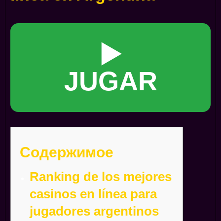
▶️
JUGAR
Содержимое
Ranking de los mejores
casinos en línea para
jugadores argentinos