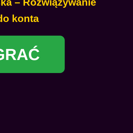
ska – Rozwiązywanie
do konta
 GRAĆ