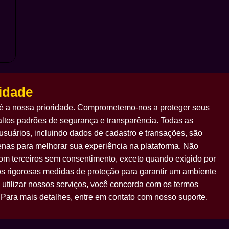
cidade
 é a nossa prioridade. Comprometemo-nos a proteger seus
ltos padrões de segurança e transparência. Todas as
usuários, incluindo dados de cadastro e transações, são
penas para melhorar sua experiência na plataforma. Não
m terceiros sem consentimento, exceto quando exigido por
os rigorosas medidas de proteção para garantir um ambiente
o utilizar nossos serviços, você concorda com os termos
. Para mais detalhes, entre em contato com nosso suporte.