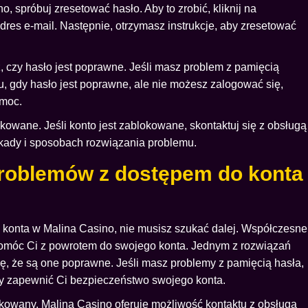
 spróbuj zresetować hasło. Aby to zrobić, kliknij na
dres e-mail. Następnie, otrzymasz instrukcje, aby zresetować
, czy hasło jest poprawne. Jeśli masz problem z pamięcią
u, gdy hasło jest poprawne, ale nie możesz zalogować się,
omoc.
kowane. Jeśli konto jest zablokowane, skontaktuj się z obsługą
kady i sposobach rozwiązania problemu.
roblemów z dostępem do konta
konta w Malina Casino, nie musisz szukać dalej. Współczesne
omóc Ci z powrotem do swojego konta. Jednym z rozwiązań
ię, że są one poprawne. Jeśli masz problemy z pamięcią hasła,
by zapewnić Ci bezpieczeństwo swojego konta.
ikowany, Malina Casino oferuje możliwość kontaktu z obsługą