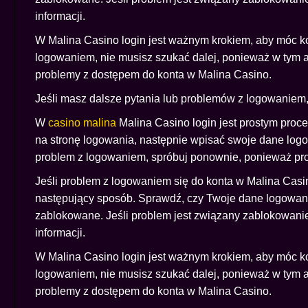
informacji.
W Malina Casino login jest ważnym krokiem, aby móc kor
logowaniem, nie musisz szukać dalej, ponieważ w tym a
problemy z dostępem do konta w Malina Casino.
Jeśli masz dalsze pytania lub problemów z logowaniem, 
W
casino malina
Malina Casino login jest prostym proc
na stronę logowania, następnie wpisać swoje dane logo
problem z logowaniem, spróbuj ponownie, ponieważ p
Jeśli problem z logowaniem się do konta w Malina Casi
następujący sposób. Sprawdź, czy Twoje dane logowania
zablokowane. Jeśli problem jest związany zablokowaniem
informacji.
W Malina Casino login jest ważnym krokiem, aby móc kor
logowaniem, nie musisz szukać dalej, ponieważ w tym a
problemy z dostępem do konta w Malina Casino.