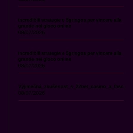
Incredibili strategie e 5gringos per vincere alla
grande nel gioco online
08/07/2026
Incredibili strategie e 5gringos per vincere alla
grande nel gioco online
08/07/2026
Výjimečná_zkušenost_s_22bet_casino_a_fascinují
08/07/2026