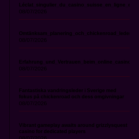
Léclat_singulier_du_casino_suisse_en_ligne_et_
08/07/2026
Omtänksam_planering_och_chickenroad_leder_till
08/07/2026
Erfahrung_und_Vertrauen_beim_online_casino_oh
08/07/2026
Fantastiska vandringsleder i Sverige med
fokus på chickenroad och dess omgivningar
08/07/2026
Vibrant gameplay awaits around grizzlysquest
casino for dedicated players
08/07/2026