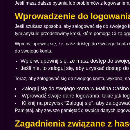
Jeśli masz dalsze pytania lub problemów z logowaniem, 
Wprowadzenie do logowani
Jeśli szukasz sposobu, aby zalogować się do swojego 
tym artykule przedstawimy kroki, które pomogą Ci zalog
Wpierw, upewnij się, że masz dostęp do swojego konta w 
do swojego konta.
Wpierw, upewnij się, że masz dostęp do swoje
Jeśli nie, to zaloguj się, aby uzyskać dostęp d
Teraz, aby zalogować się do swojego konta, wykonaj na
Zaloguj się do swojego konta w Malina Casino
Wprowadź swoje dane logowania, takie jak logi
Kliknij na przycisk “Zaloguj się”, aby zalogowa
Pamiętaj, aby zawsze pamiętać o swoich danych logowan
Zagadnienia związane z ha