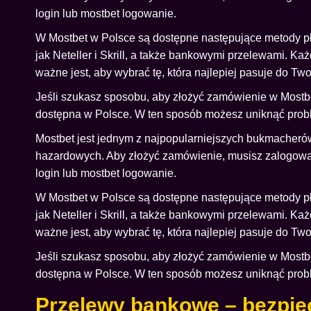
login lub mostbet logowanie.
W Mostbet w Polsce są dostępne następujące metody płat
jak Neteller i Skrill, a także bankowymi przelewami. Ka
ważne jest, aby wybrać tę, która najlepiej pasuje do Two
Jeśli szukasz sposobu, aby złożyć zamówienie w Mostbet
dostępna w Polsce. W ten sposób możesz uniknąć probl
Mostbet jest jednym z najpopularniejszych bukmacheró
hazardowych. Aby złożyć zamówienie, musisz zalogować
login lub mostbet logowanie.
W Mostbet w Polsce są dostępne następujące metody płat
jak Neteller i Skrill, a także bankowymi przelewami. Ka
ważne jest, aby wybrać tę, która najlepiej pasuje do Two
Jeśli szukasz sposobu, aby złożyć zamówienie w Mostbet
dostępna w Polsce. W ten sposób możesz uniknąć probl
Przelewy bankowe – bezpiec