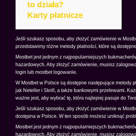
to działa?
Karty płatnicze
Jeśli szukasz sposobu, aby złożyć zamówienie w Mostbe
przedstawimy różne metody płatności, które są dostępn
Mostbet jest jednym z najpopularniejszych bukmacheró
hazardowych. Aby złożyć zamówienie, musisz zalogować
login lub mostbet logowanie.
W Mostbet w Polsce są dostępne następujące metody płat
jak Neteller i Skrill, a także bankowymi przelewami. Ka
ważne jest, aby wybrać tę, która najlepiej pasuje do Two
Jeśli szukasz sposobu, aby złożyć zamówienie w Mostbet
dostępna w Polsce. W ten sposób możesz uniknąć probl
Mostbet jest jednym z najpopularniejszych bukmacheró
hazardowych. Aby złożyć zamówienie, musisz zalogować