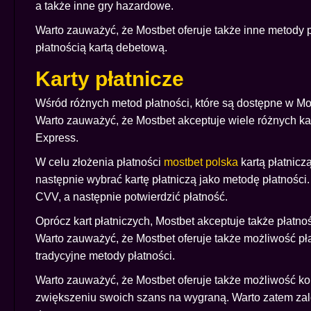
a także inne gry hazardowe.
Warto zauważyć, że Mostbet oferuje także inne metody pł
płatnością kartą debetową.
Karty płatnicze
Wśród różnych metod płatności, które są dostępne w Most
Warto zauważyć, że Mostbet akceptuje wiele różnych kar
Express.
W celu złożenia płatności
mostbet polska
kartą płatnicz
następnie wybrać kartę płatniczą jako metodę płatności
CVV, a następnie potwierdzić płatność.
Oprócz kart płatniczych, Mostbet akceptuje także płatnośc
Warto zauważyć, że Mostbet oferuje także możliwość płat
tradycyjne metody płatności.
Warto zauważyć, że Mostbet oferuje także możliwość ko
zwiększeniu swoich szans na wygraną. Warto zatem zalo