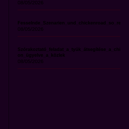
08/05/2026
Fesselnde_Szenarien_und_chickenroad_so_retten
08/05/2026
Szórakoztató_feladat_a_tyúk_átsegítése_a_chicke
on_ügyelve_a_közlek
08/05/2026