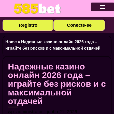
Baixar Ap
Cadastre-se
Caça-níqu
Apostas E
Cassino Ao
Registro
Conecte-se
Home
»
Надежные казино онлайн 2026 года –
играйте без рисков и с максимальной отдачей
Надежные казино
онлайн 2026 года –
играйте без рисков и с
максимальной
отдачей
wp_administrator
junho 21, 2026