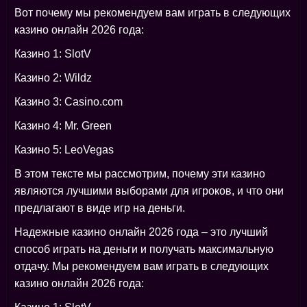
Вот почему мы рекомендуем вам играть в следующих
казино онлайн 2026 года:
Казино 1: SlotV
Казино 2: Wildz
Казино 3: Casino.com
Казино 4: Mr. Green
Казино 5: LeoVegas
В этом тексте мы рассмотрим, почему эти казино
являются лучшими выборами для игроков, и что они
предлагают в виде игр на деньги.
Надежные казино онлайн 2026 года – это лучший
способ играть на деньги и получать максимальную
отдачу. Мы рекомендуем вам играть в следующих
казино онлайн 2026 года: