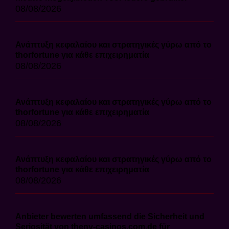
08/08/2026
Ανάπτυξη κεφαλαίου και στρατηγικές γύρω από το
thorfortune για κάθε επιχειρηματία
08/08/2026
Ανάπτυξη κεφαλαίου και στρατηγικές γύρω από το
thorfortune για κάθε επιχειρηματία
08/08/2026
Ανάπτυξη κεφαλαίου και στρατηγικές γύρω από το
thorfortune για κάθε επιχειρηματία
08/08/2026
Anbieter bewerten umfassend die Sicherheit und
Seriosität von thenv-casinos.com.de für