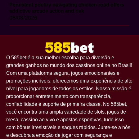
Persistent poultry navigating chicken road offers
addictive arcade action and risk
08/08/2026
O 585bet é a sua melhor escolha para diversão e
grandes ganhos no mundo dos cassinos online no Brasil!
Com uma plataforma segura, jogos emocionantes e
promoções incríveis, oferecemos uma experiência de alto
nível para jogadores de todos os estilos. Nossa missão é
proporcionar entretenimento com transparência,
confiabilidade e suporte de primeira classe. No 585bet,
você encontra uma ampla variedade de slots, jogos de
mesa, cassino ao vivo e apostas esportivas, tudo isso
com bônus irresistíveis e saques rápidos. Junte-se a nós
e descubra a emoção de jogar com segurança e