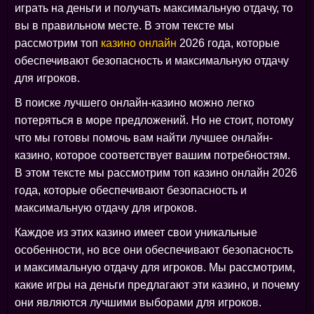
играть на деньги и получать максимальную отдачу, то
вы в правильном месте. В этом тексте мы
рассмотрим топ
казино онлайн
2026 года, которые
обеспечивают безопасность и максимальную отдачу
для игроков.
В поиске лучшего онлайн-казино можно легко
потеряться в море предложений. Но не стоит, потому
что мы готовы помочь вам найти лучшее онлайн-
казино, которое соответствует вашим потребностям.
В этом тексте мы рассмотрим топ казино онлайн 2026
года, которые обеспечивают безопасность и
максимальную отдачу для игроков.
Каждое из этих казино имеет свои уникальные
особенности, но все они обеспечивают безопасность
и максимальную отдачу для игроков. Мы рассмотрим,
какие игры на деньги предлагают эти казино, и почему
они являются лучшими выборами для игроков.