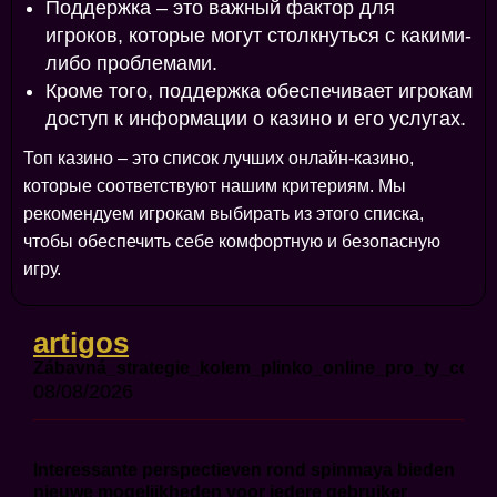
Поддержка – это важный фактор для
игроков, которые могут столкнуться с какими-
либо проблемами.
Кроме того, поддержка обеспечивает игрокам
доступ к информации о казино и его услугах.
Топ казино – это список лучших онлайн-казино,
которые соответствуют нашим критериям. Мы
рекомендуем игрокам выбирать из этого списка,
чтобы обеспечить себе комфортную и безопасную
игру.
artigos
Zábavná_strategie_kolem_plinko_online_pro_ty_co_ch
08/08/2026
Interessante perspectieven rond spinmaya bieden
nieuwe mogelijkheden voor iedere gebruiker