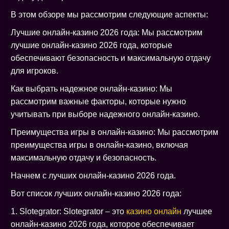
В этом обзоре мы рассмотрим следующие аспекты:
Лучшие онлайн-казино 2026 года: Мы рассмотрим
лучшие онлайн-казино 2026 года, которые
обеспечивают безопасность и максимальную отдачу
для игроков.
Как выбрать надежное онлайн-казино: Мы
рассмотрим важные факторы, которые нужно
учитывать при выборе надежного онлайн-казино.
Преимущества игры в онлайн-казино: Мы рассмотрим
преимущества игры в онлайн-казино, включая
максимальную отдачу и безопасность.
Начнем с лучших онлайн-казино 2026 года.
Вот список лучших онлайн-казино 2026 года:
1. Slotegrator: Slotegrator – это
казино онлайн
лучшее
онлайн-казино 2026 года, которое обеспечивает