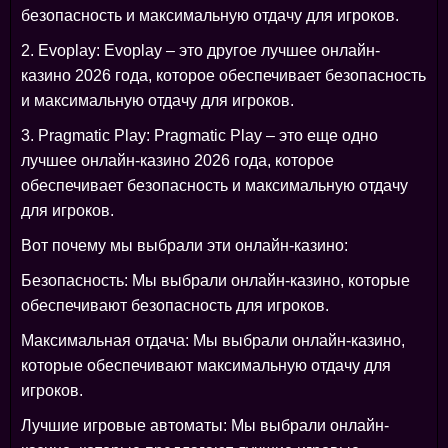
безопасность и максимальную отдачу для игроков.
2. Evoplay: Evoplay – это другое лучшее онлайн-
казино 2026 года, которое обеспечивает безопасность
и максимальную отдачу для игроков.
3. Pragmatic Play: Pragmatic Play – это еще одно
лучшее онлайн-казино 2026 года, которое
обеспечивает безопасность и максимальную отдачу
для игроков.
Вот почему мы выбрали эти онлайн-казино:
Безопасность: Мы выбрали онлайн-казино, которые
обеспечивают безопасность для игроков.
Максимальная отдача: Мы выбрали онлайн-казино,
которые обеспечивают максимальную отдачу для
игроков.
Лучшие игровые автоматы: Мы выбрали онлайн-