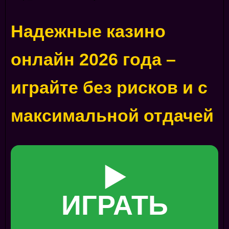
Надежные казино
онлайн 2026 года –
играйте без рисков и с
максимальной отдачей
▶️
ИГРАТЬ