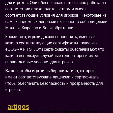
для игроков. Они обеспечивают, что казино работает в
соответствии с законодательством и имеет
соответствующие условия для игроков. Некоторые из
самых надежных лицензий включают в себя лицензии
Мальты, Кюрасао и Великобритании.
Кроме того, игроки должны проверять, имеет ли
казино соответствующие сертификаты, такие как
eCOGRA и TST. Эти сертификаты обеспечивают, что
казино использует случайные генераторы и имеет
справедливые условия для игроков.
Важно, чтобы игроки выбирали казино, которые
имеют соответствующие лицензии и сертификаты,
чтобы обеспечить безопасность и прозрачность для
игроков.
artigos
Anregungen_zur_Nutzung_ohne_oasis_casino_für_ver