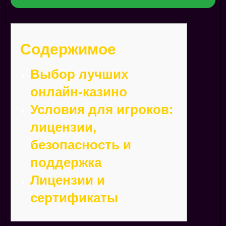
Содержимое
Выбор лучших
онлайн-казино
Условия для игроков:
лицензии,
безопасность и
поддержка
Лицензии и
сертификаты