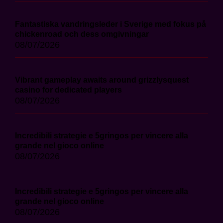
Fantastiska vandringsleder i Sverige med fokus på
chickenroad och dess omgivningar
08/07/2026
Vibrant gameplay awaits around grizzlysquest
casino for dedicated players
08/07/2026
Incredibili strategie e 5gringos per vincere alla
grande nel gioco online
08/07/2026
Incredibili strategie e 5gringos per vincere alla
grande nel gioco online
08/07/2026