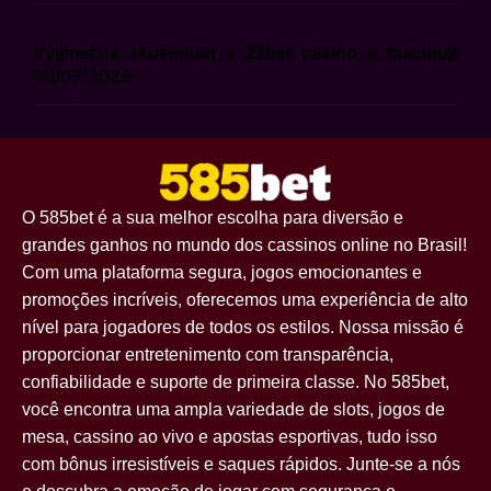
Výjimečná_zkušenost_s_22bet_casino_a_fascinující_
08/07/2026
O 585bet é a sua melhor escolha para diversão e
grandes ganhos no mundo dos cassinos online no Brasil!
Com uma plataforma segura, jogos emocionantes e
promoções incríveis, oferecemos uma experiência de alto
nível para jogadores de todos os estilos. Nossa missão é
proporcionar entretenimento com transparência,
confiabilidade e suporte de primeira classe. No 585bet,
você encontra uma ampla variedade de slots, jogos de
mesa, cassino ao vivo e apostas esportivas, tudo isso
com bônus irresistíveis e saques rápidos. Junte-se a nós