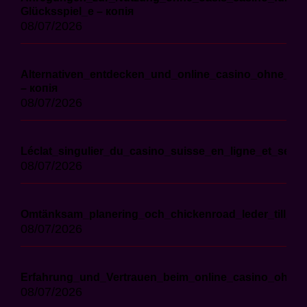
Glücksspiel_e – копія
08/07/2026
Alternativen_entdecken_und_online_casino_ohne_oas
– копія
08/07/2026
Léclat_singulier_du_casino_suisse_en_ligne_et_ses_
08/07/2026
Omtänksam_planering_och_chickenroad_leder_till_äve
08/07/2026
Erfahrung_und_Vertrauen_beim_online_casino_ohne_o
08/07/2026