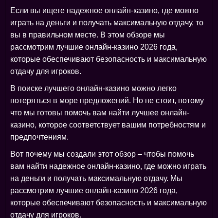
Если вы ищете надежное онлайн-казино, где можно
играть на деньги и получать максимальную отдачу, то
вы в правильном месте. В этом обзоре мы
рассмотрим лучшие онлайн-казино 2026 года,
которые обеспечивают безопасность и максимальную
отдачу для игроков.
В поиске лучшего онлайн-казино можно легко
потеряться в море предложений. Но не стоит, потому
что мы готовы помочь вам найти лучшее онлайн-
казино, которое соответствует вашим потребностям и
предпочтениям.
Вот почему мы создали этот обзор – чтобы помочь
вам найти надежное онлайн-казино, где можно играть
на деньги и получать максимальную отдачу. Мы
рассмотрим лучшие онлайн-казино 2026 года,
которые обеспечивают безопасность и максимальную
отдачу для игроков.