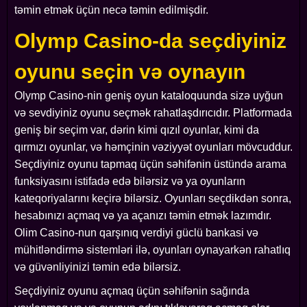
təmin etmək üçün necə təmin edilmişdir.
Olymp Casino-da seçdiyiniz
oyunu seçin və oynayın
Olymp Casino-nin geniş oyun kataloquunda sizə uyğun
və sevdiyiniz oyunu seçmək rahatlaşdırıcıdır. Platformada
geniş bir seçim var, dərin kimi qızıl oyunlar, kimi da
qırmızı oyunlar, və həmçinin vəziyyət oyunları mövcuddur.
Seçdiyiniz oyunu tapmaq üçün səhifənin üstündə arama
funksiyasını istifadə edə bilərsiz və ya oyunların
kateqoriyalarını keçirə bilərsiz. Oyunları seçdikdən sonra,
hesabınızı açmaq və ya açanızı təmin etmək lazımdır.
Olim Casino-nun qarşınıq verdiyi güclü bankasi və
mühitləndirmə sistemləri ilə, oyunları oynayarkən rahatlıq
və güvənliyinizi təmin edə bilərsiz.
Seçdiyiniz oyunu açmaq üçün səhifənin sağında