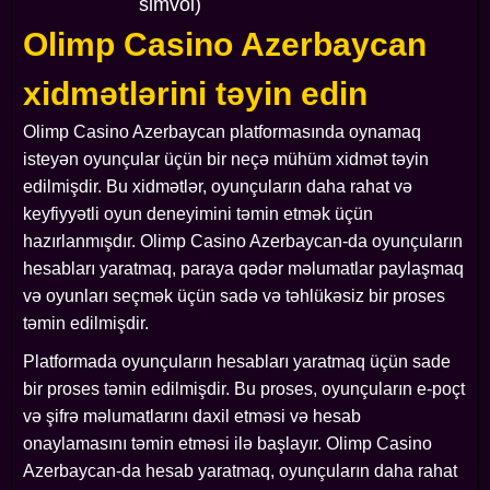
simvol)
Olimp Casino Azerbaycan
xidmətlərini təyin edin
Olimp Casino Azerbaycan platformasında oynamaq
isteyən oyunçular üçün bir neçə mühüm xidmət təyin
edilmişdir. Bu xidmətlər, oyunçuların daha rahat və
keyfiyyətli oyun deneyimini təmin etmək üçün
hazırlanmışdır. Olimp Casino Azerbaycan-da oyunçuların
hesabları yaratmaq, paraya qədər məlumatlar paylaşmaq
və oyunları seçmək üçün sadə və təhlükəsiz bir proses
təmin edilmişdir.
Platformada oyunçuların hesabları yaratmaq üçün sade
bir proses təmin edilmişdir. Bu proses, oyunçuların e-poçt
və şifrə məlumatlarını daxil etməsi və hesab
onaylamasını təmin etməsi ilə başlayır. Olimp Casino
Azerbaycan-da hesab yaratmaq, oyunçuların daha rahat