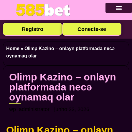
Baixar Ap
Cadastre-se
Caça-níqu
Apostas E
Cassino Ao
Registro
Conecte-se
Home
»
Olimp Kazino – onlayn platformada necə
oynamaq olar
Olimp Kazino – onlayn
platformada necə
oynamaq olar
wp_administrator
junho 22, 2026
Olimp Kazino – onlayn