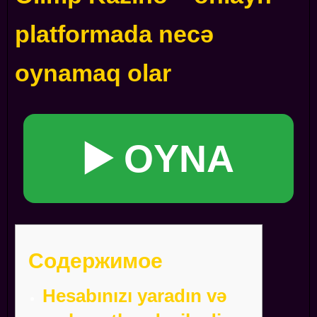
platformada necə
oynamaq olar
▶️ OYNA
Содержимое
Hesabınızı yaradın və