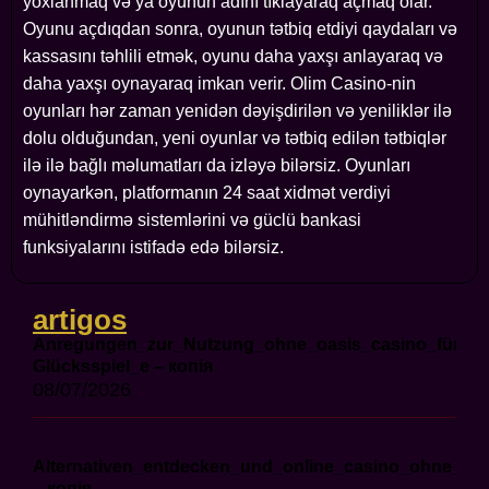
yoxlanmaq və ya oyunun adını tıklayaraq açmaq olar.
Oyunu açdıqdan sonra, oyunun tətbiq etdiyi qaydaları və
kassasını təhlili etmək, oyunu daha yaxşı anlayaraq və
daha yaxşı oynayaraq imkan verir. Olim Casino-nin
oyunları hər zaman yenidən dəyişdirilən və yeniliklər ilə
dolu olduğundan, yeni oyunlar və tətbiq edilən tətbiqlər
ilə ilə bağlı məlumatları da izləyə bilərsiz. Oyunları
oynayarkən, platformanın 24 saat xidmət verdiyi
mühitləndirmə sistemlərini və güclü bankasi
funksiyalarını istifadə edə bilərsiz.
artigos
Anregungen_zur_Nutzung_ohne_oasis_casino_für_ver
Glücksspiel_e – копія
08/07/2026
Alternativen_entdecken_und_online_casino_ohne_oas
– копія