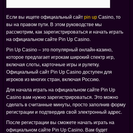
Если вы ищете официальный сайт
pin up
Casino, то
вы на правом пути. В этом руководстве мы
рассмотрим, как зарегистрироваться и начать играть
на официальном сайте Pin Up Casino.
Pin Up Casino – это популярный онлайн-казино,
которое предлагает игрокам широкий спектр игр,
включая слоты, карточные игры и рулетку.
Официальный сайт Pin Up Casino доступен для
игроков из многих стран, включая Россию.
Для начала играть на официальном сайте Pin Up
Casino вам нужно зарегистрироваться. Это можно
сделать в считанные минуты, просто заполнив форму
регистрации и подтвердив свой электронный адрес.
После регистрации вы сможете начать играть на
официальном сайте Pin Up Casino. Вам будет