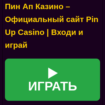
Пин Ап Казино –
Официальный сайт Pin
Up Casino | Входи и
играй
▶️
ИГРАТЬ