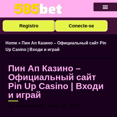
Baixar Ap
Cadastre-se
Caça-níqu
Apostas E
Cassino Ao
Registro
Conecte-se
Home
»
Пин Ап Казино – Официальный сайт Pin
Up Casino | Входи и играй
Пин Ап Казино –
Официальный сайт
Pin Up Casino | Входи
и играй
wp_administrator
junho 28, 2026