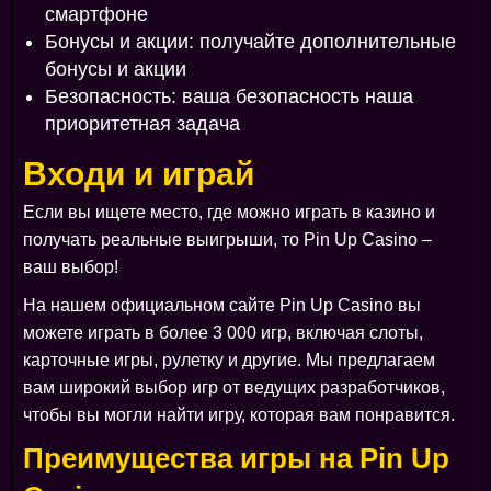
смартфоне
Бонусы и акции: получайте дополнительные
бонусы и акции
Безопасность: ваша безопасность наша
приоритетная задача
Входи и играй
Если вы ищете место, где можно играть в казино и
получать реальные выигрыши, то Pin Up Casino –
ваш выбор!
На нашем официальном сайте Pin Up Casino вы
можете играть в более 3 000 игр, включая слоты,
карточные игры, рулетку и другие. Мы предлагаем
вам широкий выбор игр от ведущих разработчиков,
чтобы вы могли найти игру, которая вам понравится.
Преимущества игры на Pin Up