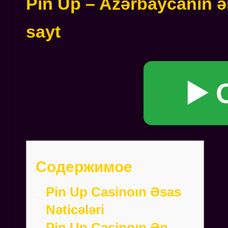
Pin Up – Azərbaycanın ə
sayt
▶️
Содержимое
Pin Up Casinoın Əsas
Nəticələri
Pin Up Casinoın Ən