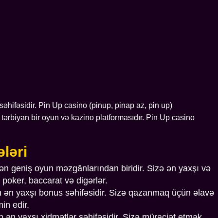
hifəsidir. Pin Up casino (pinup, pinap az, pin up)
 tərbiyan bir oyun və kazino platformasıdır. Pin Up casino
ləri
n geniş oyun məzgānlarından biridir. Sizə ən yaxşı və
 poker, baccarat və digərlər.
 ən yaxşı bonus səhifəsidir. Sizə qazanmaq üçün əlavə
in edir.
 ən yaxşı xidmətlər səhifəsidir. Sizə müraciət etmək,