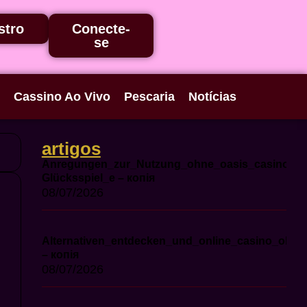
stro
Conecte-
se
Cassino Ao Vivo
Pescaria
Notícias
artigos
Anregungen_zur_Nutzung_ohne_oasis_casino_für
Glücksspiel_e – копія
08/07/2026
Alternativen_entdecken_und_online_casino_ohne_
– копія
08/07/2026