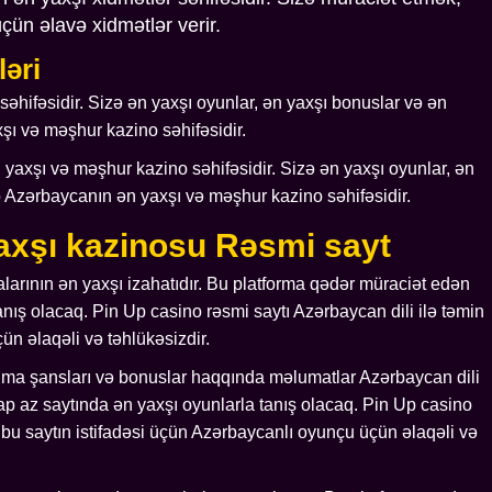
ün əlavə xidmətlər verir.
əri
hifəsidir. Sizə ən yaxşı oyunlar, ən yaxşı bonuslar və ən
şı və məşhur kazino səhifəsidir.
yaxşı və məşhur kazino səhifəsidir. Sizə ən yaxşı oyunlar, ən
o Azərbaycanın ən yaxşı və məşhur kazino səhifəsidir.
axşı kazinosu Rəsmi sayt
arının ən yaxşı izahatıdır. Bu platforma qədər müraciət edən
nış olacaq. Pin Up casino rəsmi saytı Azərbaycan dili ilə təmin
ün əlaqəli və təhlükəsizdir.
ma şansları və bonuslar haqqında məlumatlar Azərbaycan dili
nap az saytında ən yaxşı oyunlarla tanış olacaq. Pin Up casino
 bu saytın istifadəsi üçün Azərbaycanlı oyunçu üçün əlaqəli və