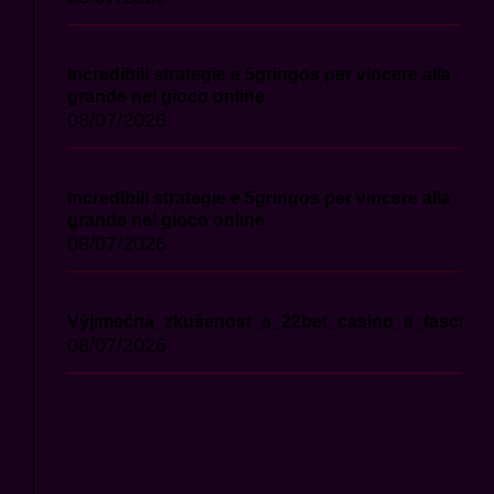
Incredibili strategie e 5gringos per vincere alla
grande nel gioco online
08/07/2026
Incredibili strategie e 5gringos per vincere alla
grande nel gioco online
08/07/2026
Výjimečná_zkušenost_s_22bet_casino_a_fascinují
08/07/2026