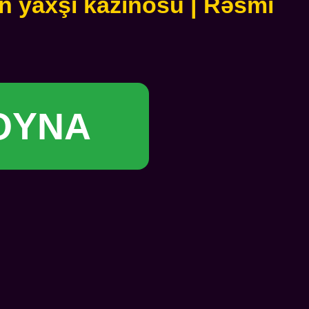
n yaxşı kazinosu | Rəsmi
 OYNA