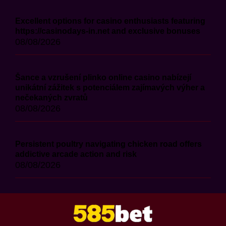
Excellent options for casino enthusiasts featuring
https://casinodays-in.net and exclusive bonuses
08/08/2026
Šance a vzrušení plinko online casino nabízejí
unikátní zážitek s potenciálem zajímavých výher a
nečekaných zvratů
08/08/2026
Persistent poultry navigating chicken road offers
addictive arcade action and risk
08/08/2026