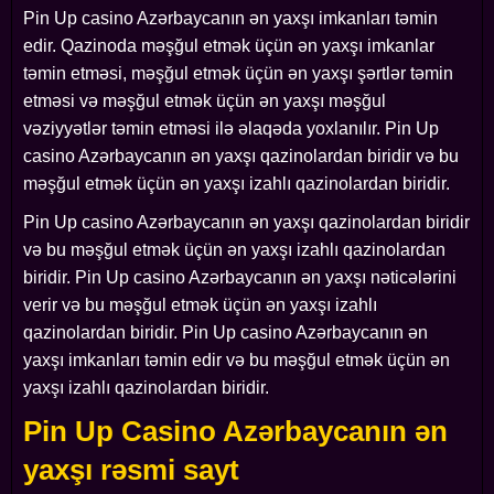
Pin Up casino Azərbaycanın ən yaxşı imkanları təmin
edir. Qazinoda məşğul etmək üçün ən yaxşı imkanlar
təmin etməsi, məşğul etmək üçün ən yaxşı şərtlər təmin
etməsi və məşğul etmək üçün ən yaxşı məşğul
vəziyyətlər təmin etməsi ilə əlaqəda yoxlanılır. Pin Up
casino Azərbaycanın ən yaxşı qazinolardan biridir və bu
məşğul etmək üçün ən yaxşı izahlı qazinolardan biridir.
Pin Up casino Azərbaycanın ən yaxşı qazinolardan biridir
və bu məşğul etmək üçün ən yaxşı izahlı qazinolardan
biridir. Pin Up casino Azərbaycanın ən yaxşı nəticələrini
verir və bu məşğul etmək üçün ən yaxşı izahlı
qazinolardan biridir. Pin Up casino Azərbaycanın ən
yaxşı imkanları təmin edir və bu məşğul etmək üçün ən
yaxşı izahlı qazinolardan biridir.
Pin Up Casino Azərbaycanın ən
yaxşı rəsmi sayt