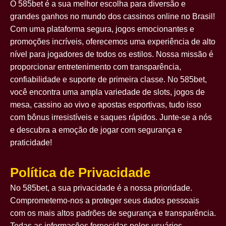
O 585bet é a sua melhor escolha para diversão e
grandes ganhos no mundo dos cassinos online no Brasil!
Com uma plataforma segura, jogos emocionantes e
promoções incríveis, oferecemos uma experiência de alto
nível para jogadores de todos os estilos. Nossa missão é
proporcionar entretenimento com transparência,
confiabilidade e suporte de primeira classe. No 585bet,
você encontra uma ampla variedade de slots, jogos de
mesa, cassino ao vivo e apostas esportivas, tudo isso
com bônus irresistíveis e saques rápidos. Junte-se a nós
e descubra a emoção de jogar com segurança e
praticidade!
Política de Privacidade
No 585bet, a sua privacidade é a nossa prioridade.
Comprometemo-nos a proteger seus dados pessoais
com os mais altos padrões de segurança e transparência.
Todas as informações fornecidas pelos usuários,