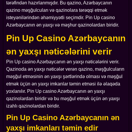
tərəfindən hazırlanmışdır. Bu qazino, Azərbaycanın
qazino məşğulcuları və qazinolara tərəqqi etmək
isteyənilərindən əhəmiyyətli seçimdir. Pin Up casino
Azərbaycanın ən yaxşı və məşhur qazinolardan biridir.
Pin Up Casino Azərbaycanın
ən yaxşı nəticələrini verir
Pin Up casino Azərbaycanın ən yaxşı nəticələrini verir.
Qazinoda ən yaxşı nəticələr verən qazino, məşğulcuların
məşğul etməsinin ən yaxşı şərtlərində olması və məşğul
etmək üçün ən yaxşı imkanlar təmin etməsi ilə əlaqəda
yoxlanılır. Pin Up casino Azərbaycanın ən yaxşı
qazinolardan biridir və bu məşğul etmək üçün ən yaxşı
izahlı qazinolardan biridir.
Pin Up Casino Azərbaycanın ən
yaxşı imkanları təmin edir