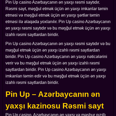
Pin Up casino Azərbaycanın ən yaxşı rəsmi saytıdır.
Rəsmi sayt, məşğul etmək üçün ən yaxşı imkanlar təmin
etməsi və məşğul etmək üçün ən yaxşı şərtlər təmin
etməsi ilə əlaqəda yoxlanılır. Pin Up casino Azərbaycanın
ən yaxşı rəsmi saytıdır və bu məşğul etmək üçün ən yaxşı
izahlı rəsmi saytlardan biridir.
Pin Up casino Azərbaycanın ən yaxşı rəsmi saytıdır və bu
məşğul etmək üçün ən yaxşı izahlı rəsmi saytlardan
biridir. Pin Up casino Azərbaycanın ən yaxşı nəticələrini
verir və bu məşğul etmək üçün ən yaxşı izahlı rəsmi
saytlardan biridir. Pin Up casino Azərbaycanın ən yaxşı
imkanları təmin edir və bu məşğul etmək üçün ən yaxşı
izahlı rəsmi saytlardan biridir.
Pin Up – Azərbaycanın ən
yaxşı kazinosu Rəsmi sayt
Pin Up casino, Azərbaycanın ən yaxşı və məşhur qızıllı