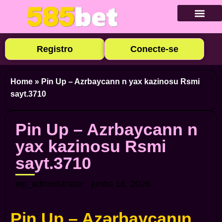
Baixar Ap
Cadastre-se
Caça-níqu
Apostas E
Cassino Ao
Registro
Conecte-se
Home
»
Pin Up – Azrbaycann n yax kazinosu Rsmi
sayt.3710
Pin Up – Azrbaycann n
yax kazinosu Rsmi
sayt.3710
wp_administrator
junho 18, 2026
Pin Up – Azərbaycanın