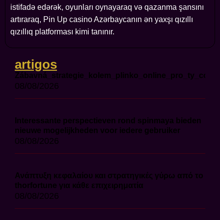
istifadə edərək, oyunları oynayaraq və qazanma şansını
artıraraq, Pin Up casino Azərbaycanın ən yaxşı qızıllı
qızıllıq platforması kimi tanınır.
artigos
Zábavná_strategie_kolem_plinko_online_pro_ty_co_ch
08/08/2026
Interessante perspectieven rond spinmaya bieden
nieuwe mogelijkheden voor iedere gebruiker
08/08/2026
Ανάπτυξη κεφαλαίου και στρατηγικές γύρω από το
thorfortune για κάθε επιχειρηματία
08/08/2026