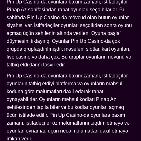
Pin Up Casino-da oyunlara baxım zamanı, istifadəçilər
Pinap Az səhifəsindən rahat oyunları seçə bilərlər. Bu
səhifədə Pin Up Casino-da mövcud olan bütün oyunlar
siyahısı var. İstifadəçilər oyunları seçdikdən sonra oyunu
açmaq üçün səhifənin altında verilən “Oyuna başla”
düyməsini tıklayırıq. Oyunlar Pin Up Casino-da çox
qrupda qruplaşdırılmışdır, məsələn, slotlar, kart oyunları,
live casino və daha çox. Bu qruplar oyunların növünü və
tətbiq etdiklərini təsvir edir.
Pin Up Casino-da oyunlara baxım zamanı, istifadəçilər
oyunların tətbiq etdiyi platforma və oyunların məhsul
koduna görə məlumatları daxil edərək rahat
oynayabilirlər. Oyunların məhsul kodları Pinap Az
səhifəsindən tapıla bilər və bu kodlar oyunları açmaq
üçün istifadə edilir. Pin Up Casino-da oyunlara baxım
zamanı, istifadəçilər öz məlumatlarını təqdim etməyə və
oyunları oynamaq üçün necə məlumatları daxil etməyə
imkan verir.