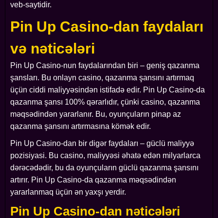
veb-saytidir.
Pin Up Casino-dan faydaları
və nəticələri
Pin Up Casino-nun faydalarından biri – geniş qazanma
şansları. Bu onlayn casino, qazanma şansını artırmaq
üçün ciddi maliyyəsindən istifadə edir. Pin Up Casino-da
qazanma şansı 100% qərarlıdır, çünki casino, qazanma
məqsədindən yararlanır. Bu, oyunçuların pinap az
qazanma şansını artırmasına kömək edir.
Pin Up Casino-dan bir digər faydaları – güclü maliyyə
pozisiyasi. Bu casino, maliyyəsi əhatə edən milyarlarca
dərəcədədir, bu da oyunçuların güclü qazanma şansını
artırır. Pin Up Casino-da qazanma məqsədindən
yararlanmaq üçün ən yaxşı yerdir.
Pin Up Casino-dan nəticələri