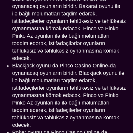
oynanacaq oyunların biridir. Bakarat oyunu ilə
ilə bağlı məlumatları təqdim edərək,
istifadəçilərlər oyunların təhlükəsiz və təhlükəsiz
oynanmasına kömək edəcək. Pinco və Pinko
Pinko Az oyunları ilə ilə bağlı məlumatları
təqdim edərək, istifadəçilərlər oyunların
təhlükəsiz və təhlükəsiz oynanmasına kömək
edəcək.
Blackjack oyunu da Pinco Casino Online-da
oynanacaq oyunların biridir. Blackjack oyunu ilə
ilə bağlı məlumatları təqdim edərək,
istifadəçilərlər oyunların təhlükəsiz və təhlükəsiz
oynanmasına kömək edəcək. Pinco və Pinko
Pinko Az oyunları ilə ilə bağlı məlumatları
təqdim edərək, istifadəçilərlər oyunların
təhlükəsiz və təhlükəsiz oynanmasına kömək
edəcək.
Poker oyunu da Pinco Casino Online-da