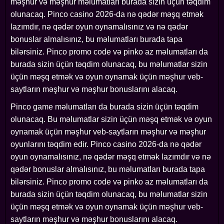
məşhur və məşhur məlumatları burada sizin üçün təqdim
olunacaq. Pinco casino 2026-da nə qədər məşq etmək
lazımdır, nə qədər oyun oynamalısınız və nə qədər
bonuslar almalısınız, bu məlumatları burada tapa
bilərsiniz. Pinco promo code və pinko az məlumatları da
burada sizin üçün təqdim olunacaq, bu məlumatlar sizin
üçün məşq etmək və oyun oynamak üçün məşhur veb-
saytların məşhur və məşhur bonuslarını alacaq.
Pinco game məlumatları da burada sizin üçün təqdim
olunacaq. Bu məlumatlar sizin üçün məşq etmək və oyun
oynamak üçün məşhur veb-saytların məşhur və məşhur
oyunlarını təqdim edir. Pinco casino 2026-da nə qədər
oyun oynamalısınız, nə qədər məşq etmək lazımdır və nə
qədər bonuslar almalısınız, bu məlumatları burada tapa
bilərsiniz. Pinco promo code və pinko az məlumatları da
burada sizin üçün təqdim olunacaq, bu məlumatlar sizin
üçün məşq etmək və oyun oynamak üçün məşhur veb-
saytların məşhur və məşhur bonuslarını alacaq.