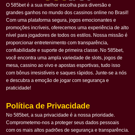
O 585bet é a sua melhor escolha para diversão e
grandes ganhos no mundo dos cassinos online no Brasil!
Com uma plataforma segura, jogos emocionantes e
promoções incríveis, oferecemos uma experiência de alto
nível para jogadores de todos os estilos. Nossa missão é
proporcionar entretenimento com transparência,
confiabilidade e suporte de primeira classe. No 585bet,
você encontra uma ampla variedade de slots, jogos de
mesa, cassino ao vivo e apostas esportivas, tudo isso
com bônus irresistíveis e saques rápidos. Junte-se a nós
e descubra a emoção de jogar com segurança e
praticidade!
Política de Privacidade
No 585bet, a sua privacidade é a nossa prioridade.
Comprometemo-nos a proteger seus dados pessoais
com os mais altos padrões de segurança e transparência.