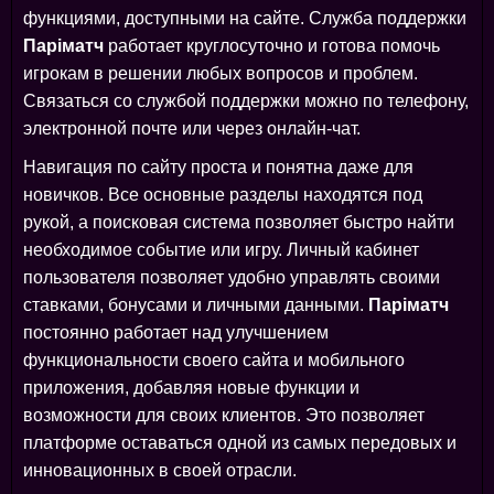
функциями, доступными на сайте. Служба поддержки
Паріматч
работает круглосуточно и готова помочь
игрокам в решении любых вопросов и проблем.
Связаться со службой поддержки можно по телефону,
электронной почте или через онлайн-чат.
Навигация по сайту проста и понятна даже для
новичков. Все основные разделы находятся под
рукой, а поисковая система позволяет быстро найти
необходимое событие или игру. Личный кабинет
пользователя позволяет удобно управлять своими
ставками, бонусами и личными данными.
Паріматч
постоянно работает над улучшением
функциональности своего сайта и мобильного
приложения, добавляя новые функции и
возможности для своих клиентов. Это позволяет
платформе оставаться одной из самых передовых и
инновационных в своей отрасли.