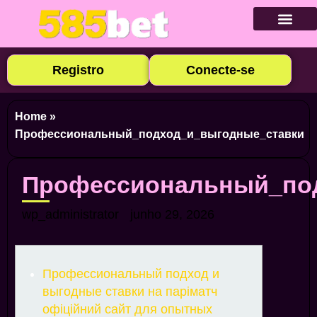
Baixar Ap
Cadastre-se
Caça-níqu
Apostas E
Cassino Ao
Registro
Conecte-se
Home
»
Профессиональный_подход_и_выгодные_ставки
Профессиональный_по
wp_administrator
junho 29, 2026
Профессиональный подход и
выгодные ставки на паріматч
офіційний сайт для опытных