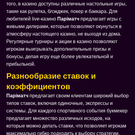
того, в казино доступны различные настольные игры,
такие как рулетка, блэкджек, покер и баккара. Для
любителей live-казино
Паріматч
предлагает игры с
живыми дилерами, которые позволяют окунуться в
атмосферу настоящего казино, не выходя из дома.
Регулярные турниры и акции в казино позволяют
игрокам выигрывать дополнительные призы и
бонусы, делая игру еще более увлекательной и
прибыльной.
Разнообразие ставок и
коэффициентов
Паріматч
предлагает своим клиентам широкий выбор
типов ставок, включая одиночные, экспрессы и
системы. Для каждого спортивного события букмекер
предлагает множество различных исходов, на
которые можно делать ставки, что позволяет игрокам
максимально гибко подходить к выбору стратегии.