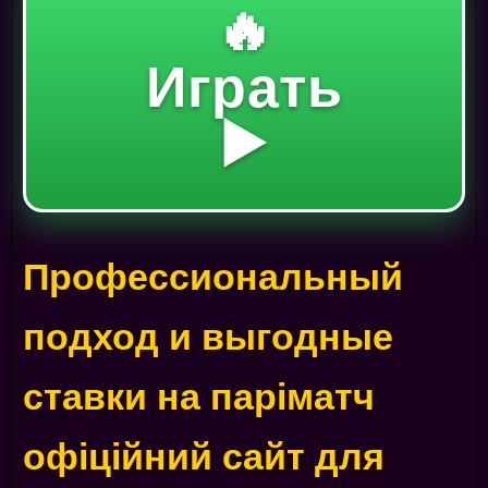
🔥
Играть
▶️
Профессиональный
подход и выгодные
ставки на паріматч
офіційний сайт для