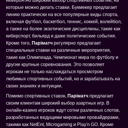
невероятно широкий выбор спортивных событий, на
которые можно делать ставки. Букмекер предлагает
линию практически на все популярные виды спорта,
включая футбол, баскетбол, теннис, хоккей, волейбол,
а также на более экзотические дисциплины, такие как
киберспорт, бильярд и даже политические события.
Кроме того,
Паріматч
регулярно предлагает
специальные ставки на различные мероприятия,
такие как Олимпиада, Чемпионат мира по футболу и
другие крупные соревнования. Это позволяет
игрокам не только наслаждаться просмотром
любимых спортивных событий, но и зарабатывать на
своих знаниях и интуиции.
Помимо спортивных ставок,
Паріматч
предлагает
своим клиентам широкий выбор азартных игр. В
онлайн-казино игроков ждут сотни различных слотов,
разработанных ведущими мировыми провайдерами,
такими как NetEnt, Microgaming и Play'n GO. Кроме