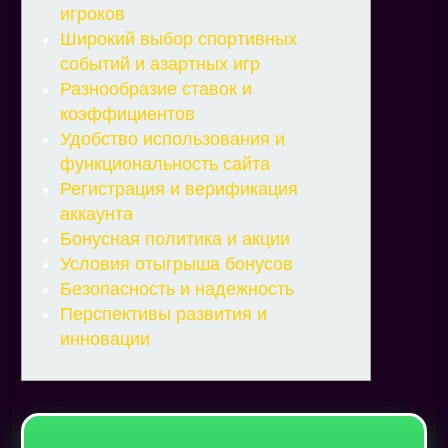
игроков
Широкий выбор спортивных
событий и азартных игр
Разнообразие ставок и
коэффициентов
Удобство использования и
функциональность сайта
Регистрация и верификация
аккаунта
Бонусная политика и акции
Условия отыгрыша бонусов
Безопасность и надежность
Перспективы развития и
инновации