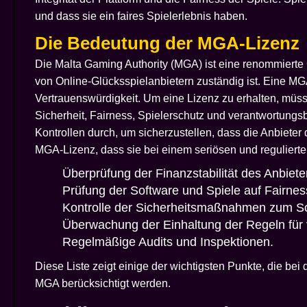
und dass sie ein faires Spielerlebnis haben.
Die Bedeutung der MGA-Lizenz
Die Malta Gaming Authority (MGA) ist eine renommierte
von Online-Glücksspielanbietern zuständig ist. Eine MGA
Vertrauenswürdigkeit. Um eine Lizenz zu erhalten, müsse
Sicherheit, Fairness, Spielerschutz und verantwortung
Kontrollen durch, um sicherzustellen, dass die Anbieter
MGA-Lizenz, dass sie bei einem seriösen und regulierte
Überprüfung der Finanzstabilität des Anbiete
Prüfung der Software und Spiele auf Fairnes
Kontrolle der Sicherheitsmaßnahmen zum Sc
Überwachung der Einhaltung der Regeln für
Regelmäßige Audits und Inspektionen.
Diese Liste zeigt einige der wichtigsten Punkte, die be
MGA berücksichtigt werden.