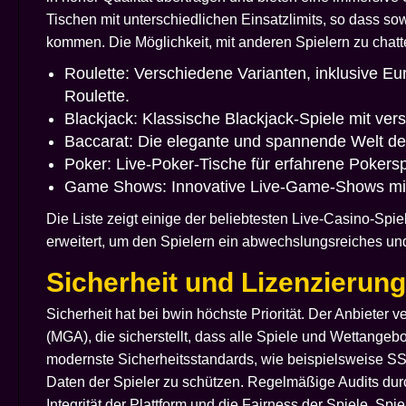
Tischen mit unterschiedlichen Einsatzlimits, so dass so
kommen. Die Möglichkeit, mit anderen Spielern zu chatte
Roulette: Verschiedene Varianten, inklusive E
Roulette.
Blackjack: Klassische Blackjack-Spiele mit ver
Baccarat: Die elegante und spannende Welt de
Poker: Live-Poker-Tische für erfahrene Pokersp
Game Shows: Innovative Live-Game-Shows mit 
Die Liste zeigt einige der beliebtesten Live-Casino-Spie
erweitert, um den Spielern ein abwechslungsreiches und
Sicherheit und Lizenzierun
Sicherheit hat bei bwin höchste Priorität. Der Anbieter 
(MGA), die sicherstellt, dass alle Spiele und Wettangeb
modernste Sicherheitsstandards, wie beispielsweise SS
Daten der Spieler zu schützen. Regelmäßige Audits du
Integrität der Plattform und die Fairness der Spiele. Spi