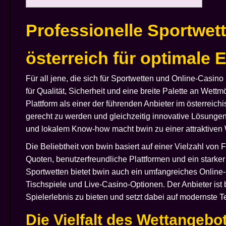
Professionelle Sportwett
österreich für optimale 
Für all jene, die sich für Sportwetten und Online-Casino 
für Qualität, Sicherheit und eine breite Palette an Wettmö
Plattform als einer der führenden Anbieter im österreic
gerecht zu werden und gleichzeitig innovative Lösungen
und lokalem Know-how macht bwin zu einer attraktiven 
Die Beliebtheit von bwin basiert auf einer Vielzahl von 
Quoten, benutzerfreundliche Plattformen und ein starke
Sportwetten bietet bwin auch ein umfangreiches Online-C
Tischspiele und Live-Casino-Optionen. Der Anbieter ist
Spielerlebnis zu bieten und setzt dabei auf modernste 
Die Vielfalt des Wettangebo