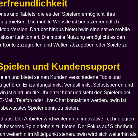
rfreundlichkeit
ones und Tablets, die es den Spielern ermöglicht, ihre
u genießen. Die mobile Website ist benutzerfreundlich
sktop-Version. Darüber hinaus bietet bwin eine native mobile
sloser funktioniert. Die mobile Nutzung ermöglicht es den
f ihr Konto zuzugreifen und Wetten abzugeben oder Spiele zu
Spielen und Kundensupport
ielen und bietet seinen Kunden verschiedene Tools und
u gehören Einzahlungslimits, Verlustlimits, Selbstsperren und
n ist rund um die Uhr erreichbar und steht den Spielern bei
Mail, Telefon oder Live-Chat kontaktiert werden. bwin ist
sbewusstes Spielerlebnis zu bieten.
nd aus. Der Anbieter wird weiterhin in innovative Technologien
 besseres Spielerlebnis zu bieten. Der Fokus auf Sicherheit,
 weiterhin im Mittelpunkt stehen. bwin wird sich weiterhin als