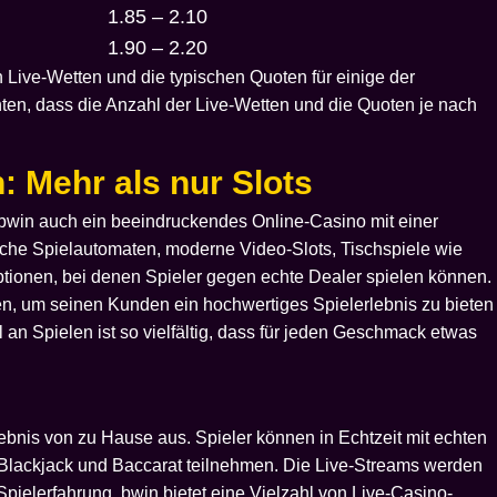
1.85 – 2.10
1.90 – 2.20
n Live-Wetten und die typischen Quoten für einige der
chten, dass die Anzahl der Live-Wetten und die Quoten je nach
: Mehr als nur Slots
win auch ein beeindruckendes Online-Casino mit einer
sche Spielautomaten, moderne Video-Slots, Tischspiele wie
ptionen, bei denen Spieler gegen echte Dealer spielen können.
n, um seinen Kunden ein hochwertiges Spielerlebnis zu bieten
n Spielen ist so vielfältig, dass für jeden Geschmack etwas
ebnis von zu Hause aus. Spieler können in Echtzeit mit echten
, Blackjack und Baccarat teilnehmen. Die Live-Streams werden
Spielerfahrung. bwin bietet eine Vielzahl von Live-Casino-