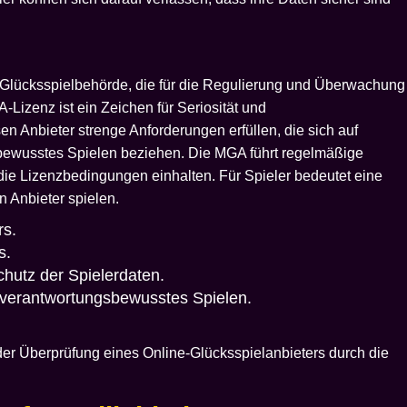
 Glücksspielbehörde, die für die Regulierung und Überwachung
-Lizenz ist ein Zeichen für Seriosität und
n Anbieter strenge Anforderungen erfüllen, die sich auf
sbewusstes Spielen beziehen. Die MGA führt regelmäßige
 die Lizenzbedingungen einhalten. Für Spieler bedeutet eine
n Anbieter spielen.
rs.
s.
hutz der Spielerdaten.
 verantwortungsbewusstes Spielen.
i der Überprüfung eines Online-Glücksspielanbieters durch die