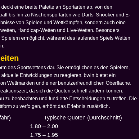
deckt eine breite Palette an Sportarten ab, von den
ball bis hin zu Nischensportarten wie Darts, Snooker und E-
Ergebnisse von Spielen und Wettkämpfen, sondern auch eine
erwetten, Handicap-Wetten und Live-Wetten. Besonders
 Spielern ermöglicht, während des laufenden Spiels Wetten
n.
eiten
rm des Sportwettens dar. Sie ermöglichen es den Spielern,
aktuelle Entwicklungen zu reagieren. bwin bietet ein
von Wettmärkten und einer benutzerfreundlichen Oberfläche.
Reaktionszeit, da sich die Quoten schnell ändern können.
nau zu beobachten und fundierte Entscheidungen zu treffen. Die
tform zu verfolgen, erhöht das Erlebnis zusätzlich.
fähr)
Typische Quoten (Durchschnitt)
1.80 – 2.00
1.75 – 1.95