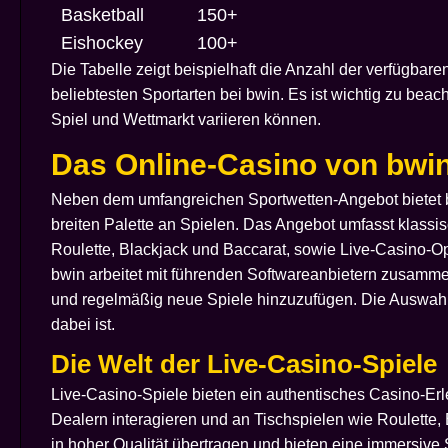
Basketball
150+
Eishockey
100+
Die Tabelle zeigt beispielhaft die Anzahl der verfügbare
beliebtesten Sportarten bei bwin. Es ist wichtig zu bea
Spiel und Wettmarkt variieren können.
Das Online-Casino von bwin
Neben dem umfangreichen Sportwetten-Angebot bietet b
breiten Palette an Spielen. Das Angebot umfasst klassi
Roulette, Blackjack und Baccarat, sowie Live-Casino-O
bwin arbeitet mit führenden Softwareanbietern zusamme
und regelmäßig neue Spiele hinzuzufügen. Die Auswahl a
dabei ist.
Die Welt der Live-Casino-Spiele
Live-Casino-Spiele bieten ein authentisches Casino-Erl
Dealern interagieren und an Tischspielen wie Roulette
in hoher Qualität übertragen und bieten eine immersive 