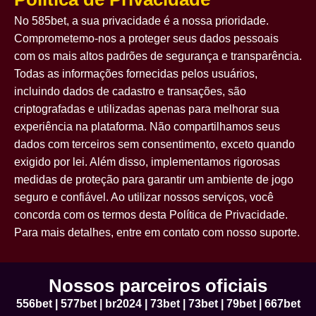
No 585bet, a sua privacidade é a nossa prioridade.
Comprometemo-nos a proteger seus dados pessoais
com os mais altos padrões de segurança e transparência.
Todas as informações fornecidas pelos usuários,
incluindo dados de cadastro e transações, são
criptografadas e utilizadas apenas para melhorar sua
experiência na plataforma. Não compartilhamos seus
dados com terceiros sem consentimento, exceto quando
exigido por lei. Além disso, implementamos rigorosas
medidas de proteção para garantir um ambiente de jogo
seguro e confiável. Ao utilizar nossos serviços, você
concorda com os termos desta Política de Privacidade.
Para mais detalhes, entre em contato com nosso suporte.
Nossos parceiros oficiais
556bet
|
577bet
|
br2024
|
73bet
|
73bet
|
79bet
|
667bet