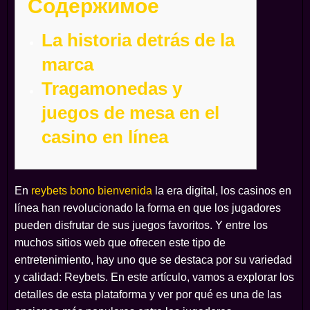
Содержимое
La historia detrás de la
marca
Tragamonedas y
juegos de mesa en el
casino en línea
En
reybets bono bienvenida
la era digital, los casinos en
línea han revolucionado la forma en que los jugadores
pueden disfrutar de sus juegos favoritos. Y entre los
muchos sitios web que ofrecen este tipo de
entretenimiento, hay uno que se destaca por su variedad
y calidad: Reybets. En este artículo, vamos a explorar los
detalles de esta plataforma y ver por qué es una de las