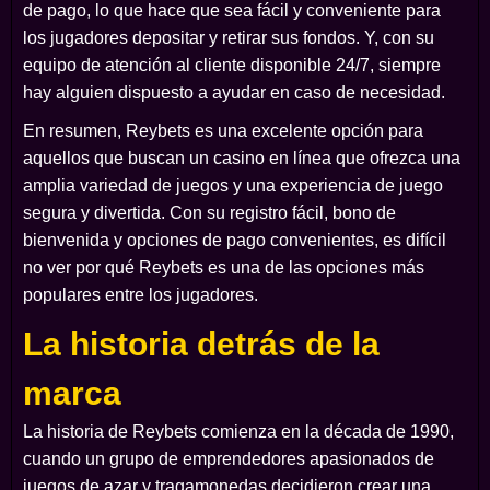
de pago, lo que hace que sea fácil y conveniente para
los jugadores depositar y retirar sus fondos. Y, con su
equipo de atención al cliente disponible 24/7, siempre
hay alguien dispuesto a ayudar en caso de necesidad.
En resumen, Reybets es una excelente opción para
aquellos que buscan un casino en línea que ofrezca una
amplia variedad de juegos y una experiencia de juego
segura y divertida. Con su registro fácil, bono de
bienvenida y opciones de pago convenientes, es difícil
no ver por qué Reybets es una de las opciones más
populares entre los jugadores.
La historia detrás de la
marca
La historia de Reybets comienza en la década de 1990,
cuando un grupo de emprendedores apasionados de
juegos de azar y tragamonedas decidieron crear una