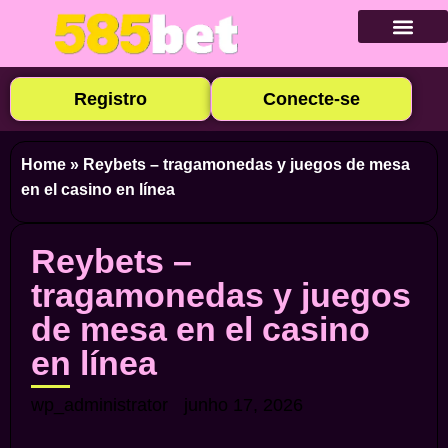
Baixar Ap
Cadastre-se
Caça-níqu
Apostas E
Cassino Ao
Registro
Conecte-se
Home
»
Reybets – tragamonedas y juegos de mesa
en el casino en línea
Reybets –
tragamonedas y juegos
de mesa en el casino
en línea
wp_administrator
junho 17, 2026