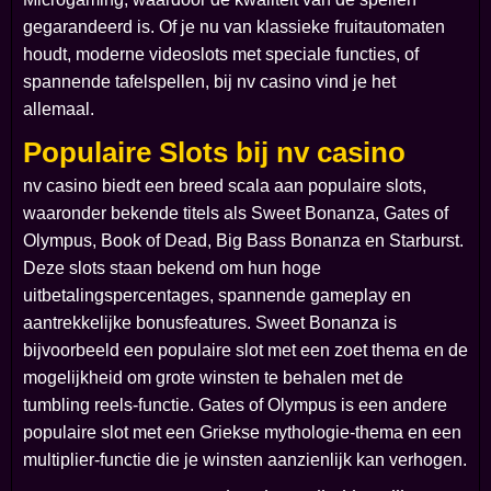
gegarandeerd is. Of je nu van klassieke fruitautomaten
houdt, moderne videoslots met speciale functies, of
spannende tafelspellen, bij nv casino vind je het
allemaal.
Populaire Slots bij nv casino
nv casino biedt een breed scala aan populaire slots,
waaronder bekende titels als Sweet Bonanza, Gates of
Olympus, Book of Dead, Big Bass Bonanza en Starburst.
Deze slots staan bekend om hun hoge
uitbetalingspercentages, spannende gameplay en
aantrekkelijke bonusfeatures. Sweet Bonanza is
bijvoorbeeld een populaire slot met een zoet thema en de
mogelijkheid om grote winsten te behalen met de
tumbling reels-functie. Gates of Olympus is een andere
populaire slot met een Griekse mythologie-thema en een
multiplier-functie die je winsten aanzienlijk kan verhogen.