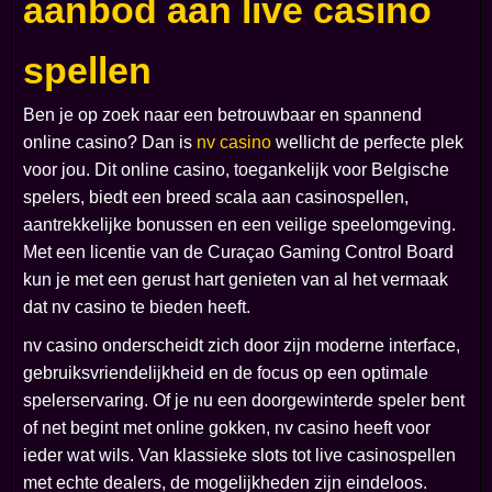
aanbod aan live casino
spellen
Ben je op zoek naar een betrouwbaar en spannend
online casino? Dan is
nv casino
wellicht de perfecte plek
voor jou. Dit online casino, toegankelijk voor Belgische
spelers, biedt een breed scala aan casinospellen,
aantrekkelijke bonussen en een veilige speelomgeving.
Met een licentie van de Curaçao Gaming Control Board
kun je met een gerust hart genieten van al het vermaak
dat nv casino te bieden heeft.
nv casino onderscheidt zich door zijn moderne interface,
gebruiksvriendelijkheid en de focus op een optimale
spelerservaring. Of je nu een doorgewinterde speler bent
of net begint met online gokken, nv casino heeft voor
ieder wat wils. Van klassieke slots tot live casinospellen
met echte dealers, de mogelijkheden zijn eindeloos.