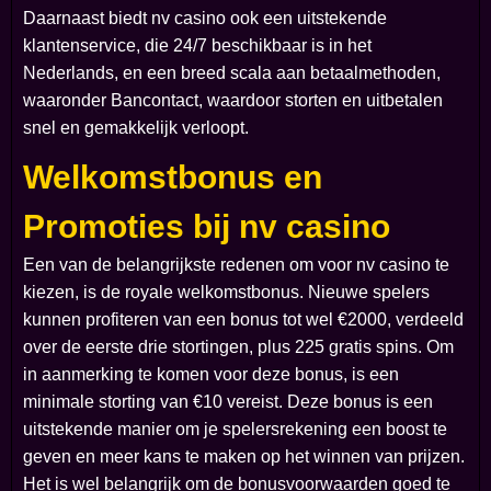
Daarnaast biedt nv casino ook een uitstekende
klantenservice, die 24/7 beschikbaar is in het
Nederlands, en een breed scala aan betaalmethoden,
waaronder Bancontact, waardoor storten en uitbetalen
snel en gemakkelijk verloopt.
Welkomstbonus en
Promoties bij nv casino
Een van de belangrijkste redenen om voor nv casino te
kiezen, is de royale welkomstbonus. Nieuwe spelers
kunnen profiteren van een bonus tot wel €2000, verdeeld
over de eerste drie stortingen, plus 225 gratis spins. Om
in aanmerking te komen voor deze bonus, is een
minimale storting van €10 vereist. Deze bonus is een
uitstekende manier om je spelersrekening een boost te
geven en meer kans te maken op het winnen van prijzen.
Het is wel belangrijk om de bonusvoorwaarden goed te