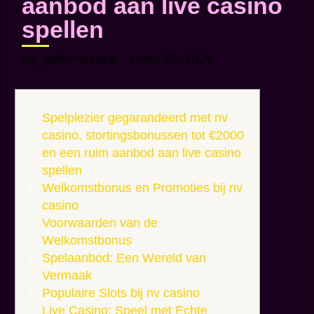
aanbod aan live casino
spellen
wp_administrator
junho 20, 2026
Spelplezier gegarandeerd met nv
casino, stortingsbonussen tot €2000
en een ruim aanbod aan live casino
spellen
Welkomstbonus en Promoties bij nv
casino
Voorwaarden van de
Welkomstbonus
Spelaanbod: Een Wereld van
Vermaak
Populaire Slots bij nv casino
Live Casino: Speel met Echte