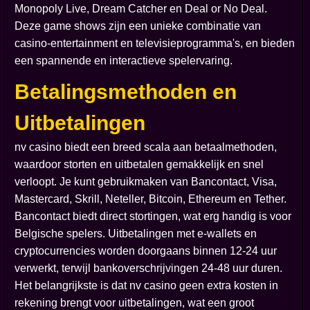
Monopoly Live, Dream Catcher en Deal or No Deal.
Deze game shows zijn een unieke combinatie van
casino-entertainment en televisieprogramma's, en bieden
een spannende en interactieve spelervaring.
Betalingsmethoden en
Uitbetalingen
nv casino biedt een breed scala aan betaalmethoden,
waardoor storten en uitbetalen gemakkelijk en snel
verloopt. Je kunt gebruikmaken van Bancontact, Visa,
Mastercard, Skrill, Neteller, Bitcoin, Ethereum en Tether.
Bancontact biedt direct stortingen, wat erg handig is voor
Belgische spelers. Uitbetalingen met e-wallets en
cryptocurrencies worden doorgaans binnen 12-24 uur
verwerkt, terwijl bankoverschrijvingen 24-48 uur duren.
Het belangrijkste is dat nv casino geen extra kosten in
rekening brengt voor uitbetalingen, wat een groot