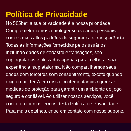
Política de Privacidade
No 585bet, a sua privacidade é a nossa prioridade.
Comprometemo-nos a proteger seus dados pessoais
com os mais altos padrões de segurança e transparência.
Todas as informações fornecidas pelos usuários,
incluindo dados de cadastro e transações, são
criptografadas e utilizadas apenas para melhorar sua
experiência na plataforma. Não compartilhamos seus
dados com terceiros sem consentimento, exceto quando
exigido por lei. Além disso, implementamos rigorosas
medidas de proteção para garantir um ambiente de jogo
seguro e confiável. Ao utilizar nossos serviços, você
concorda com os termos desta Política de Privacidade.
Para mais detalhes, entre em contato com nosso suporte.