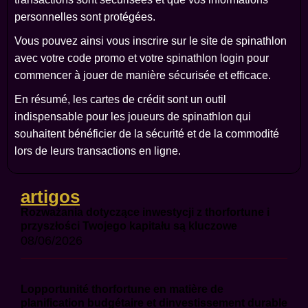
personnelles sont protégées.
Vous pouvez ainsi vous inscrire sur le site de spinathlon
avec votre code promo et votre spinathlon login pour
commencer à jouer de manière sécurisée et efficace.
En résumé, les cartes de crédit sont un outil
indispensable pour les joueurs de spinathlon qui
souhaitent bénéficier de la sécurité et de la commodité
lors de leurs transactions en ligne.
artigos
Rozważania dotyczące inwestycji z thorfortune i
przyszłości Twojego kapitału są kluczowe
08/06/2026
Lopportunité thorfortune en matière de
planification budgétaire et dinvestissement durable