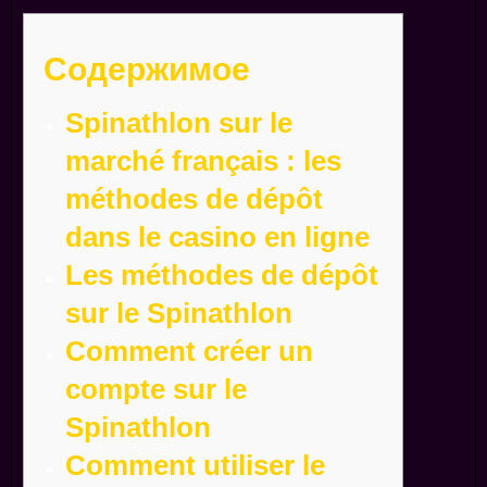
Содержимое
Spinathlon sur le
marché français : les
méthodes de dépôt
dans le casino en ligne
Les méthodes de dépôt
sur le Spinathlon
Comment créer un
compte sur le
Spinathlon
Comment utiliser le