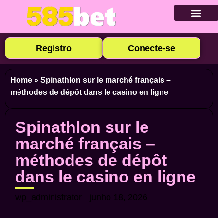
Baixar Ap
Cadastre-se
Caça-níqu
Apostas E
Cassino Ao
Registro
Conecte-se
Home
»
Spinathlon sur le marché français –
méthodes de dépôt dans le casino en ligne
Spinathlon sur le
marché français –
méthodes de dépôt
dans le casino en ligne
wp_administrator
junho 18, 2026