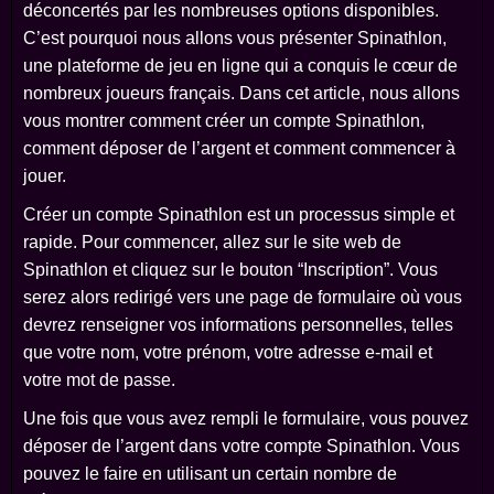
déconcertés par les nombreuses options disponibles.
C’est pourquoi nous allons vous présenter Spinathlon,
une plateforme de jeu en ligne qui a conquis le cœur de
nombreux joueurs français. Dans cet article, nous allons
vous montrer comment créer un compte Spinathlon,
comment déposer de l’argent et comment commencer à
jouer.
Créer un compte Spinathlon est un processus simple et
rapide. Pour commencer, allez sur le site web de
Spinathlon et cliquez sur le bouton “Inscription”. Vous
serez alors redirigé vers une page de formulaire où vous
devrez renseigner vos informations personnelles, telles
que votre nom, votre prénom, votre adresse e-mail et
votre mot de passe.
Une fois que vous avez rempli le formulaire, vous pouvez
déposer de l’argent dans votre compte Spinathlon. Vous
pouvez le faire en utilisant un certain nombre de