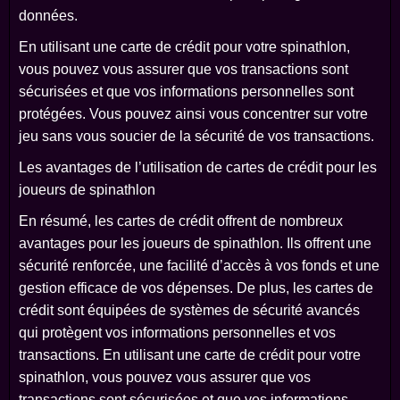
données.
En utilisant une carte de crédit pour votre spinathlon,
vous pouvez vous assurer que vos transactions sont
sécurisées et que vos informations personnelles sont
protégées. Vous pouvez ainsi vous concentrer sur votre
jeu sans vous soucier de la sécurité de vos transactions.
Les avantages de l’utilisation de cartes de crédit pour les
joueurs de spinathlon
En résumé, les cartes de crédit offrent de nombreux
avantages pour les joueurs de spinathlon. Ils offrent une
sécurité renforcée, une facilité d’accès à vos fonds et une
gestion efficace de vos dépenses. De plus, les cartes de
crédit sont équipées de systèmes de sécurité avancés
qui protègent vos informations personnelles et vos
transactions. En utilisant une carte de crédit pour votre
spinathlon, vous pouvez vous assurer que vos
transactions sont sécurisées et que vos informations