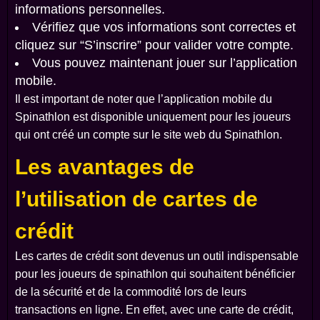
informations personnelles.
Vérifiez que vos informations sont correctes et
cliquez sur “S’inscrire” pour valider votre compte.
Vous pouvez maintenant jouer sur l’application
mobile.
Il est important de noter que l’application mobile du
Spinathlon est disponible uniquement pour les joueurs
qui ont créé un compte sur le site web du Spinathlon.
Les avantages de
l’utilisation de cartes de
crédit
Les cartes de crédit sont devenus un outil indispensable
pour les joueurs de spinathlon qui souhaitent bénéficier
de la sécurité et de la commodité lors de leurs
transactions en ligne. En effet, avec une carte de crédit,