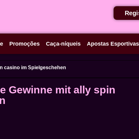
Regi
se
Promoções
Caça-níqueis
Apostas Esportivas
pin casino im Spielgeschehen
e Gewinne mit ally spin
en