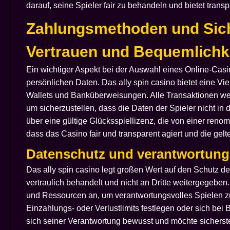
darauf, seine Spieler fair zu behandeln und bietet tra
Zahlungsmethoden und Siche
Vertrauen und Bequemlichk
Ein wichtiger Aspekt bei der Auswahl eines Online-Casi
persönlichen Daten. Das ally spin casino bietet eine Vi
Wallets und Banküberweisungen. Alle Transaktionen w
um sicherzustellen, dass die Daten der Spieler nicht in
über eine gültige Glücksspiellizenz, die von einer reno
dass das Casino fair und transparent agiert und die gelt
Datenschutz und verantwortungs
Das ally spin casino legt großen Wert auf den Schutz de
vertraulich behandelt und nicht an Dritte weitergegeben
und Ressourcen an, um verantwortungsvolles Spielen zu 
Einzahlungs- oder Verlustlimits festlegen oder sich bei
sich seiner Verantwortung bewusst und möchte sicherste