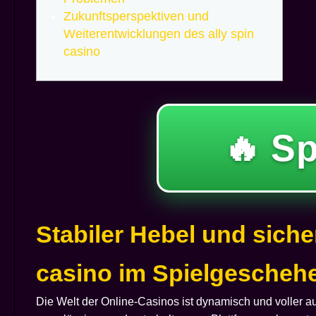
Zukunftsperspektiven und
Weiterentwicklungen des ally spin
casino
🔥 Sp
Stabiler Hebel und siche
casino im Spielgescheh
Die Welt der Online-Casinos ist dynamisch und voller au