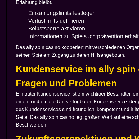
Erfahrung bleibt.
Einzahlungslimits festlegen
Verlustlimits definieren
Selbstsperre aktivieren
Informationen zu Spielsuchtprävention erhal
Das ally spin casino kooperiert mit verschiedenen Organ
seinen Spielern Zugang zu deren Hilfsangeboten.
Kundenservice im ally spin 
Fragen und Problemen
Ein guter Kundenservice ist ein wichtiger Bestandteil ei
einen rund um die Uhr verfügbaren Kundenservice, der per
des Kundenservices sind freundlich, kompetent und hilf
Seite. Das ally spin casino legt großen Wert auf eine s
Beschwerden.
Zukunftsperspektiven und W