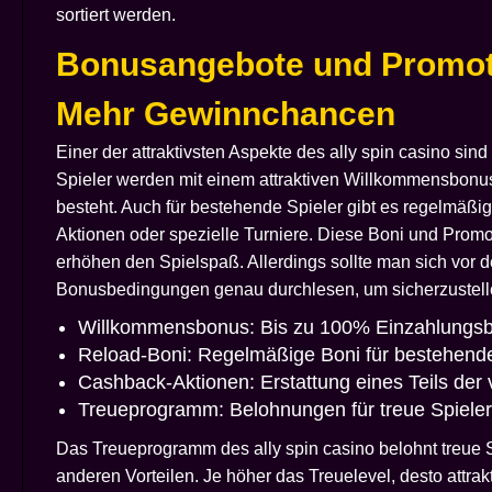
sortiert werden.
Bonusangebote und Promotio
Mehr Gewinnchancen
Einer der attraktivsten Aspekte des ally spin casino 
Spieler werden mit einem attraktiven Willkommensbonus
besteht. Auch für bestehende Spieler gibt es regelmäßi
Aktionen oder spezielle Turniere. Diese Boni und Prom
erhöhen den Spielspaß. Allerdings sollte man sich vor
Bonusbedingungen genau durchlesen, um sicherzustelle
Willkommensbonus: Bis zu 100% Einzahlungsbo
Reload-Boni: Regelmäßige Boni für bestehende
Cashback-Aktionen: Erstattung eines Teils der 
Treueprogramm: Belohnungen für treue Spieler
Das Treueprogramm des ally spin casino belohnt treue 
anderen Vorteilen. Je höher das Treuelevel, desto attra