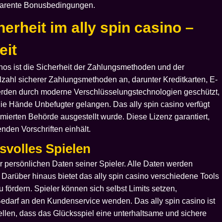
nsparente Bonusbedingungen.
rheit im ally spin casino –
eit
nos ist die Sicherheit der Zahlungsmethoden und der
elzahl sicherer Zahlungsmethoden an, darunter Kreditkarten, E-
erden durch moderne Verschlüsselungstechnologien geschützt,
 die Hände Unbefugter gelangen. Das ally spin casino verfügt
mmierten Behörde ausgestellt wurde. Diese Lizenz garantiert,
enden Vorschriften einhält.
volles Spielen
r persönlichen Daten seiner Spieler. Alle Daten werden
. Darüber hinaus bietet das ally spin casino verschiedene Tools
fördern. Spieler können sich selbst Limits setzen,
 Bedarf an den Kundenservice wenden. Das ally spin casino ist
llen, dass das Glücksspiel eine unterhaltsame und sichere