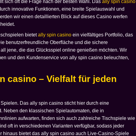
lt sich oft die Frage nach der besten Wahl. Das
ally spin casino
 durch innovative Funktionen, eine breite Spielauswahl und
erden wir einen detaillierten Blick auf dieses Casino werfen
heidet.
ischspielen bietet
ally spin casino
ein vielfältiges Portfolio, das
Die benutzerfreundliche Oberfläche und die sichere
all jene, die das Glücksspiel online genießen möchten. Wir
en und den Kundenservice von ally spin casino beleuchten,
n casino – Vielfalt für jeden
pielen. Das ally spin casino sticht hier durch eine
ird. Neben den klassischen Spielautomaten, die in
linien aufwarten, finden sich auch zahlreiche Tischspiele wie
ind oft in verschiedenen Varianten verfügbar, sodass jeder
r hinaus bietet das ally spin casino auch Live-Casino-Spiele