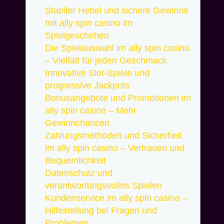
Stabiler Hebel und sichere Gewinne
mit ally spin casino im
Spielgeschehen
Die Spielauswahl im ally spin casino
– Vielfalt für jeden Geschmack
Innovative Slot-Spiele und
progressive Jackpots
Bonusangebote und Promotionen im
ally spin casino – Mehr
Gewinnchancen
Zahlungsmethoden und Sicherheit
im ally spin casino – Vertrauen und
Bequemlichkeit
Datenschutz und
verantwortungsvolles Spielen
Kundenservice im ally spin casino –
Hilfestellung bei Fragen und
Problemen