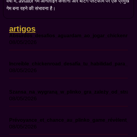
वर्षों में, aviator गेम ऑनलाइन कैसीनो और बेटिंग प्लेटफॉर्म पर एक प्रमुख
गेम बना रहने की संभावना है।
artigos
Absurdos_desafios_aguardam_ao_jogar_chickenroad_
08/05/2026
Increíble_chickenroad_desafía_tu_habilidad_para_esq
08/05/2026
Szansa_na_wygraną_w_plinko_gra_zależy_od_strategi
08/05/2026
Prévoyance_et_chance_au_plinko_game_révèlent_des
08/05/2026