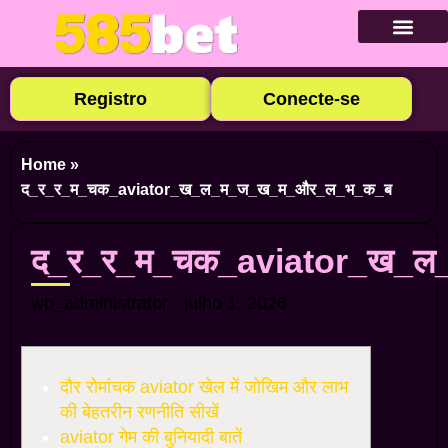
Baixar Ap
Cadastre-se
Caça-níqu
Apostas E
Cassino Ao
Registro
Conecte-se
Home
»
द_र_र_म_चक_aviator_ख_ल_म_ज_ख_म_और_ल_भ_क_ब
द_र_र_म_चक_aviator_ख_
wp_administrator
julho 1, 2026
दौर रोमांचक aviator खेल में जोखिम और लाभ
की बेहतरीन रणनीति सीखें
aviator गेम की बुनियादी बातें