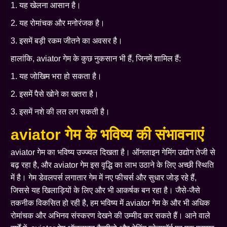
1. यह खेलना आसान है।
2. यह रोमांचक और मनोरंजक है।
3. इसमें बड़ी रकम जीतने का अवसर है।
हालांकि, aviator गेम के कुछ नुकसान भी हैं, जिनमें शामिल हैं:
1. यह जोखिम भरा हो सकता है।
2. इसमें पैसे खोने का खतरा है।
3. इसमें नशे की लत लग सकती है।
aviator गेम के भविष्य की संभावनाएं
aviator गेम का भविष्य उज्ज्वल दिखता है। ऑनलाइन गेमिंग उद्योग तेजी से
बढ़ रहा है, और aviator गेम इस वृद्धि का लाभ उठाने के लिए अच्छी स्थिति
में है। गेम डेवलपर्स लगातार गेम में नए फीचर्स और सुधार जोड़ रहे हैं,
जिससे यह खिलाड़ियों के लिए और भी आकर्षक बन रहा है। जैसे-जैसे
तकनीक विकसित हो रही है, हम भविष्य में aviator गेम के और भी अधिक
रोमांचक और अभिनव संस्करण देखने की उम्मीद कर सकते हैं। आने वाले