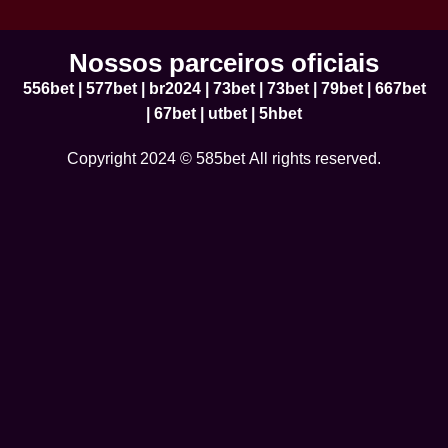
Nossos parceiros oficiais
556bet
|
577bet
|
br2024
|
73bet
|
73bet
|
79bet
|
667bet
|
67bet
|
utbet
|
5hbet
Copyright 2024 © 585bet All rights reserved.