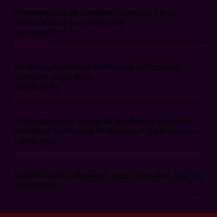
Výjimečná nabídka herních automatů a thor
fortune casino pro nové hráče
08/06/2026
Skutečné investice a thorfortune pro budoucí
generace s rozvahou
08/06/2026
Curiosité accrue autour de thorfortune pour des
stratégies financières innovantes et performantes
08/06/2026
Qədim_skarab_simvolları_pinco_slotunda_qızıl_xəzinəl
08/06/2026