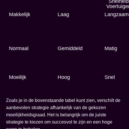
Snelheid
Voertuige
Makkelijk
Laag
Langzaam
Normaal
Gemiddeld
Matig
Moeilijk
Hoog
Snel
Zoals je in de bovenstaande tabel kunt zien, verschilt de
aanbevolen strategie afhankelijk van de gekozen
moeilijkheidsgraad. Het is belangrijk om de juiste
strategie te kiezen om succesvol te zijn en een hoge