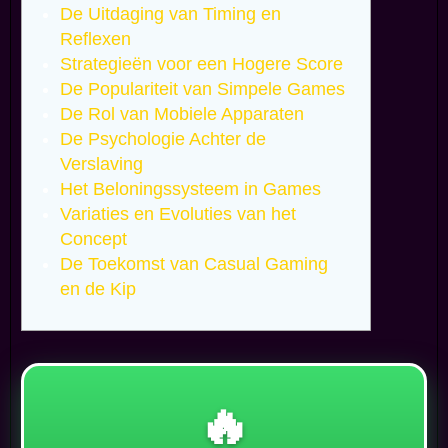
De Uitdaging van Timing en
Reflexen
Strategieën voor een Hogere Score
De Populariteit van Simpele Games
De Rol van Mobiele Apparaten
De Psychologie Achter de
Verslaving
Het Beloningssysteem in Games
Variaties en Evoluties van het
Concept
De Toekomst van Casual Gaming
en de Kip
🔥