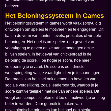
beleven.
Het Beloningssysteem in Games
Het beloningssysteem in games wordt vaak zorgvuldig
ontworpen om spelers te motiveren en te engageren. Dit
kan in de vorm van punten, levels, prestaties of virtuele
beloningen. Het doel is om spelers een gevoel van
vooruitgang te geven en ze aan te moedigen om te
blijven spelen. In het geval van chickenroad is de
beloning de score. Hoe hoger je score, hoe meer
voldoening je ervaart. De score is een directe
weerspiegeling van je vaardigheid en je inspanningen.
Daarnaast kan het spel ook elementen bevatten van
sociale vergelijking, zoals leaderboards, waarop je je
score kunt vergelijken met die van andere spelers. Dit
voegt een competitief element toe en motiveert je om nog
beter te worden. Door gebruik te maken van
psychologische principes kan het spel een sterke