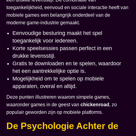
toegankelijkheid, eenvoud en sociale interactie heeft van
mobiele games een belangrijk onderdeel van de
moderne game-industrie gemaakt.
Eenvoudige besturing maakt het spel
toegankelijk voor iedereen.
Korte speelsessies passen perfect in een
drukke levensstijl.
Gratis te downloaden en te spelen, waardoor
het een aantrekkelijke optie is.
Mogelijkheid om te spelen op mobiele
apparaten, overal en altijd.
Deze punten illustreren waarom simpele games,
waaronder games in de geest van
chickenroad
, zo
populair geworden zijn op mobiele platforms.
De Psychologie Achter de