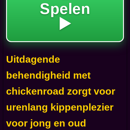
Spelen
▶️
Uitdagende
behendigheid met
chickenroad zorgt voor
urenlang kippenplezier
voor jong en oud