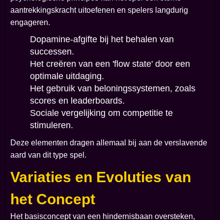
aantrekkingskracht uitoefenen en spelers langdurig
engageren.
Dopamine-afgifte bij het behalen van
successen.
Het creëren van een 'flow state' door een
optimale uitdaging.
Het gebruik van beloningssystemen, zoals
scores en leaderboards.
Sociale vergelijking om competitie te
stimuleren.
Deze elementen dragen allemaal bij aan de verslavende
aard van dit type spel.
Variaties en Evoluties van
het Concept
Het basisconcept van een hindernisbaan oversteken,