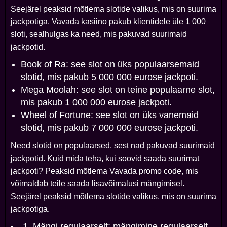
Seejärel peaksid mõtlema slotide valikus, mis on suurima
jackpotiga. Vavada kasiino pakub klientidele üle 1 000
sloti, sealhulgas ka need, mis pakuvad suurimaid
jackpotid.
Book of Ra: see slot on üks populaarsemaid
slotid, mis pakub 5 000 000 eurose jackpoti.
Mega Moolah: see slot on teine populaarne slot,
mis pakub 1 000 000 eurose jackpoti.
Wheel of Fortune: see slot on üks vanemaid
slotid, mis pakub 7 000 000 eurose jackpoti.
Need slotid on populaarsed, sest nad pakuvad suurimaid
jackpotid. Kuid mida teha, kui soovid saada suurimat
jackpoti? Peaksid mõtlema Vavada promo code, mis
võimaldab teile saada lisavõimalusi mängimisel.
Seejärel peaksid mõtlema slotide valikus, mis on suurima
jackpotiga.
1. Mängi regulaarselt: mängimine regulaarselt