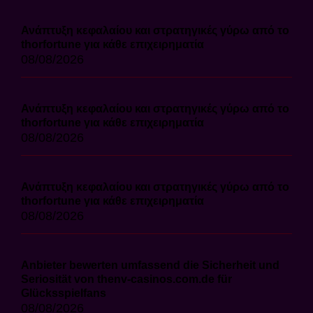
Ανάπτυξη κεφαλαίου και στρατηγικές γύρω από το
thorfortune για κάθε επιχειρηματία
08/08/2026
Ανάπτυξη κεφαλαίου και στρατηγικές γύρω από το
thorfortune για κάθε επιχειρηματία
08/08/2026
Ανάπτυξη κεφαλαίου και στρατηγικές γύρω από το
thorfortune για κάθε επιχειρηματία
08/08/2026
Anbieter bewerten umfassend die Sicherheit und
Seriosität von thenv-casinos.com.de für
Glücksspielfans
08/08/2026