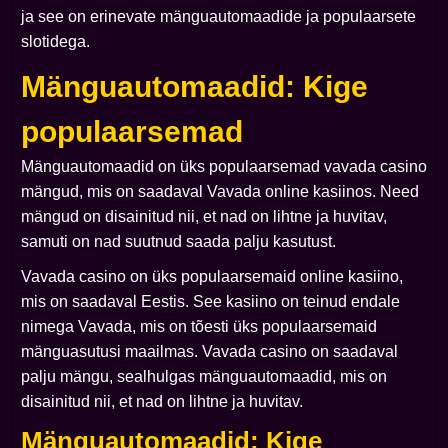
ja see on erinevate mänguautomaadide ja populaarsete
slotidega.
Mänguautomaadid: Kige
populaarsemad
Mänguautomaadid on üks populaarsemad vavada casino
mängud, mis on saadaval Vavada online kasiinos. Need
mängud on disainitud nii, et nad on lihtne ja huvitav,
samuti on nad suutnud saada palju kasutust.
Vavada casino on üks populaarsemaid online kasiino,
mis on saadaval Eestis. See kasiino on teinud endale
nimega Vavada, mis on tõesti üks populaarsemaid
mänguasutusi maailmas. Vavada casino on saadaval
palju mängu, sealhulgas mänguautomaadid, mis on
disainitud nii, et nad on lihtne ja huvitav.
Mänguautomaadid: Kige