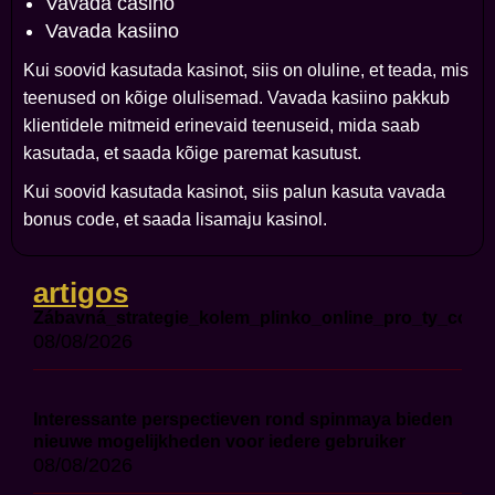
Vavada casino
Vavada kasiino
Kui soovid kasutada kasinot, siis on oluline, et teada, mis
teenused on kõige olulisemad. Vavada kasiino pakkub
klientidele mitmeid erinevaid teenuseid, mida saab
kasutada, et saada kõige paremat kasutust.
Kui soovid kasutada kasinot, siis palun kasuta vavada
bonus code, et saada lisamaju kasinol.
artigos
Zábavná_strategie_kolem_plinko_online_pro_ty_co_ch
08/08/2026
Interessante perspectieven rond spinmaya bieden
nieuwe mogelijkheden voor iedere gebruiker
08/08/2026