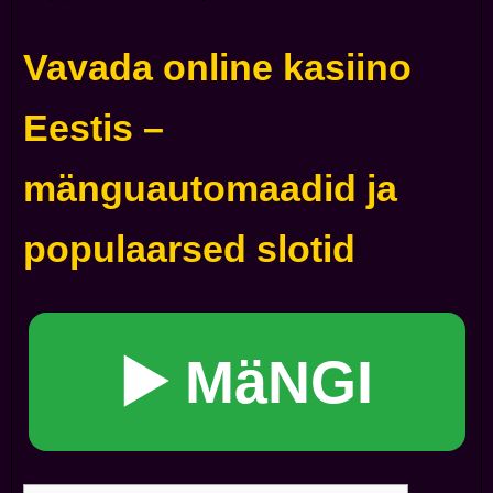
Vavada online kasiino
Eestis –
mänguautomaadid ja
populaarsed slotid
▶️ MäNGI