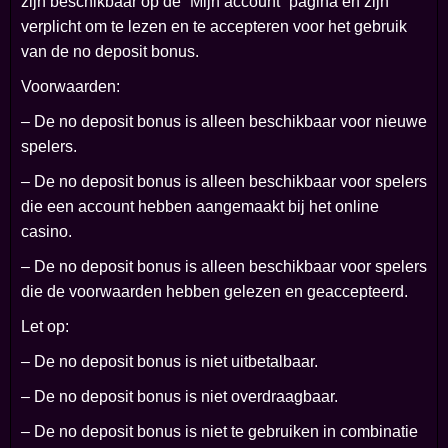
zijn beschikbaar op de “Mijn account” pagina en zijn
verplicht om te lezen en te accepteren voor het gebruik
van de no deposit bonus.
Voorwaarden:
– De no deposit bonus is alleen beschikbaar voor nieuwe
spelers.
– De no deposit bonus is alleen beschikbaar voor spelers
die een account hebben aangemaakt bij het online
casino.
– De no deposit bonus is alleen beschikbaar voor spelers
die de voorwaarden hebben gelezen en geaccepteerd.
Let op:
– De no deposit bonus is niet uitbetalbaar.
– De no deposit bonus is niet overdraagbaar.
– De no deposit bonus is niet te gebruiken in combinatie