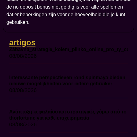
de no deposit bonus niet geldig is voor alle spellen en
dat er beperkingen zijn voor de hoeveelheid die je kunt
gebruiken.
artigos
Zábavná_strategie_kolem_plinko_online_pro_ty_co_ch
08/08/2026
Interessante perspectieven rond spinmaya bieden
nieuwe mogelijkheden voor iedere gebruiker
08/08/2026
Ανάπτυξη κεφαλαίου και στρατηγικές γύρω από το
thorfortune για κάθε επιχειρηματία
08/08/2026