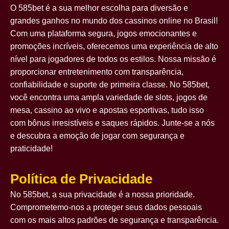
O 585bet é a sua melhor escolha para diversão e
grandes ganhos no mundo dos cassinos online no Brasil!
Com uma plataforma segura, jogos emocionantes e
promoções incríveis, oferecemos uma experiência de alto
nível para jogadores de todos os estilos. Nossa missão é
proporcionar entretenimento com transparência,
confiabilidade e suporte de primeira classe. No 585bet,
você encontra uma ampla variedade de slots, jogos de
mesa, cassino ao vivo e apostas esportivas, tudo isso
com bônus irresistíveis e saques rápidos. Junte-se a nós
e descubra a emoção de jogar com segurança e
praticidade!
Política de Privacidade
No 585bet, a sua privacidade é a nossa prioridade.
Comprometemo-nos a proteger seus dados pessoais
com os mais altos padrões de segurança e transparência.