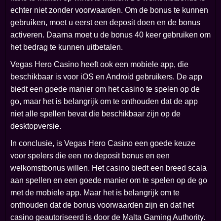
echter niet zonder voorwaarden. Om de bonus te kunnen
gebruiken, moet u eerst een deposit doen en de bonus
activeren. Daarna moet u de bonus 40 keer gebruiken om
het bedrag te kunnen uitbetalen.
Vegas Hero Casino heeft ook een mobiele app, die
beschikbaar is voor iOS en Android gebruikers. De app
biedt een goede manier om het casino te spelen op de
go, maar het is belangrijk om te onthouden dat de app
niet alle spellen bevat die beschikbaar zijn op de
desktopversie.
In conclusie, is Vegas Hero Casino een goede keuze
voor spelers die een no deposit bonus en een
welkomstbonus willen. Het casino biedt een breed scala
aan spellen en een goede manier om te spelen op de go
met de mobiele app. Maar het is belangrijk om te
onthouden dat de bonus voorwaarden zijn en dat het
casino geautoriseerd is door de Malta Gaming Authority.