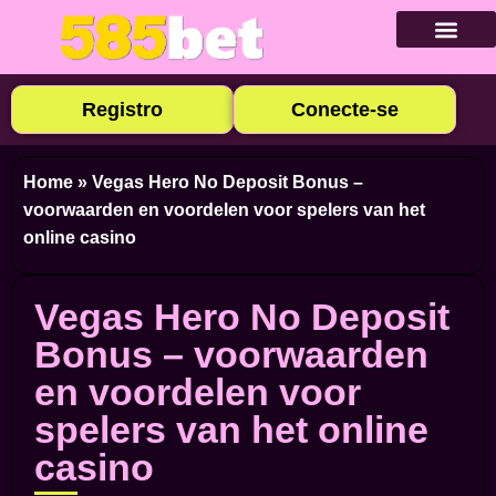
Baixar Ap
Cadastre-se
Caça-níqu
Apostas E
Cassino Ao
Registro
Conecte-se
Home
»
Vegas Hero No Deposit Bonus –
voorwaarden en voordelen voor spelers van het
online casino
Vegas Hero No Deposit
Bonus – voorwaarden
en voordelen voor
spelers van het online
casino