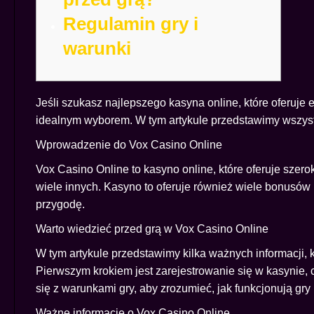
Regulamin gry i
warunki
Jeśli szukasz najlepszego kasyna online, które oferuje
idealnym wyborem. W tym artykule przedstawimy wszystk
Wprowadzenie do Vox Casino Online
Vox Casino Online to kasyno online, które oferuje szerok
wiele innych. Kasyno to oferuje również wiele bonusó
przygodę.
Warto wiedzieć przed grą w Vox Casino Online
W tym artykule przedstawimy kilka ważnych informacji, 
Pierwszym krokiem jest zarejestrowanie się w kasynie, 
się z warunkami gry, aby zrozumieć, jak funkcjonują gry i
Ważne informacje o Vox Casino Online