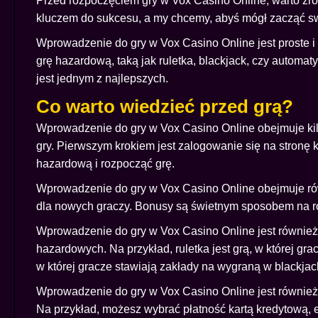
Przed rozpoczęciem gry w Vox Casino Online, warto zro
kluczem do sukcesu, a my chcemy, abyś mógł zacząć s
Wprowadzenie do gry w Vox Casino Online jest proste i
grę hazardową, taką jak ruletka, blackjack, czy automat
jest jednym z najlepszych.
Co warto wiedzieć przed grą?
Wprowadzenie do gry w Vox Casino Online obejmuje kil
gry. Pierwszym krokiem jest zalogowanie się na stronę
hazardową i rozpocząć grę.
Wprowadzenie do gry w Vox Casino Online obejmuje rów
dla nowych graczy. Bonusy są świetnym sposobem na r
Wprowadzenie do gry w Vox Casino Online jest również o
hazardowych. Na przykład, ruletka jest grą, w której gra
w której gracze stawiają zakłady na wygraną w blackjac
Wprowadzenie do gry w Vox Casino Online jest również o
Na przykład, możesz wybrać płatność kartą kredytową, 