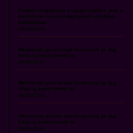
Érdekes megoldások a vagyonépítésre, ahol a
thorfortune kulcsszerepet játszik a jövőbeli
stabilitásban
08/06/2026
Økonomisk gevinst med thorfortune gir deg
frihet og bedre fremtid nå
08/06/2026
Økonomisk gevinst med thorfortune gir deg
frihet og bedre fremtid nå
08/06/2026
Økonomisk gevinst med thorfortune gir deg
frihet og bedre fremtid nå
08/06/2026