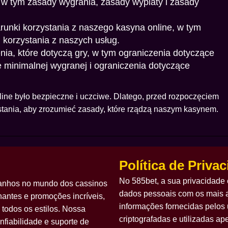
 w tym zasady wygrania, zasady wyplaty i zasady
runki korzystania z naszego kasyna online, w tym
i korzystania z naszych usług.
nia, które dotyczą gry, w tym ograniczenia dotyczące
 minimalnej wygranej i ograniczenia dotyczące
ine było bezpieczne i uczciwe. Dlatego, przed rozpoczęciem
zystania, aby zrozumieć zasady, które rządzą naszym kasynem.
Política de Priva
No 585bet, a sua privacidade
ganhos no mundo dos cassinos
dados pessoais com os mais a
antes e promoções incríveis,
informações fornecidas pelos 
 todos os estilos. Nossa
criptografadas e utilizadas a
nfiabilidade e suporte de