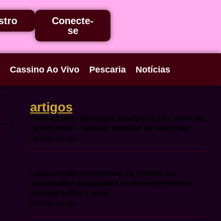
stro
Conecte-
se
Cassino Ao Vivo
Pescaria
Notícias
artigos
Rozważania dotyczące inwestycji z thorfortune
i przyszłości Twojego kapitału są kluczowe
08/06/2026
Lopportunité thorfortune en matière de
planification budgétaire et dinvestissement
durable soffre à vous
08/06/2026