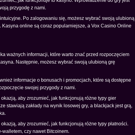
zumieć, jak funkcjonuje to kasyno. Wprowadzenie do gry jest
woją przygodę z nami.
 intuicyjne. Po zalogowaniu się, możesz wybrać swoją ulubioną
y. Kasyna online są coraz popularniejsze, a Vox Casino Online
ka ważnych informacji, które warto znać przed rozpoczęciem
 kasyna. Następnie, możesz wybrać swoją ulubioną grę
nież informacje o bonusach i promocjach, które są dostępne
ozpoczęcie swojej przygody z nami.
kazją, aby zrozumieć, jak funkcjonują różne typy gier
cze stawiają zakłady na wynik losowej gry, a blackjack jest grą,
ka.
kazją, aby zrozumieć, jak funkcjonują różne typy płatności.
e-walletem, czy nawet Bitcoinem.