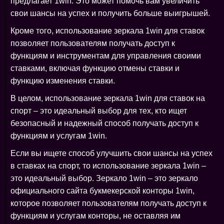
предлагает 1win. Это может помочь вам увеличить
свои шансы на успех и получить больше выигрышей.
Кроме того, использование зеркала 1win для ставок
позволяет пользователям получать доступ к
функциям и инструментам для управления своими
ставками, включая функцию отмены ставки и
функцию изменения ставки.
В целом, использование зеркала 1win для ставок на
спорт – это идеальный выбор для тех, кто ищет
безопасный и надежный способ получать доступ к
функциям и услугам 1win.
Если вы ищете способ улучшить свои шансы на успех
в ставках на спорт, то использование зеркала 1win –
это идеальный выбор. Зеркало 1win – это зеркало
официального сайта букмекерской конторы 1win,
которое позволяет пользователям получать доступ к
функциям и услугам конторы, не оставляя им