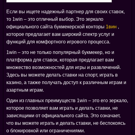
Если вы ищете надежный партнер для своих ставок,
то 1win – это отличный выбор. Это зеркало
официального сайта букмекерской конторы
1вин
,
которое предлагает вам широкий спектр услуг и
функций для комфортного игрового процесса.
1win – это не только популярный букмекер, но и
платформа для ставок, которая предлагает вам
множество возможностей для игры и развлечений.
Здесь вы можете делать ставки на спорт, играть в
казино, а также получать доступ к различным играм и
азартным играм.
Один из главных преимуществ 1win – это его зеркало,
которое позволяет вам играть и делать ставки, не
зависящими от официального сайта. Это означает,
что вы можете играть и делать ставки, не беспокоясь
о блокировкой или ограничениями.