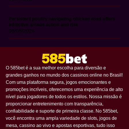
Persistent poultry navigating chicken road offers
addictive arcade action and risk
08/08/2026
O 585bet é a sua melhor escolha para diversão e
grandes ganhos no mundo dos cassinos online no Brasil!
Com uma plataforma segura, jogos emocionantes e
promoções incríveis, oferecemos uma experiência de alto
nível para jogadores de todos os estilos. Nossa missão é
proporcionar entretenimento com transparência,
confiabilidade e suporte de primeira classe. No 585bet,
você encontra uma ampla variedade de slots, jogos de
mesa, cassino ao vivo e apostas esportivas, tudo isso