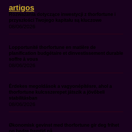
artigos
Rozważania dotyczące inwestycji z thorfortune i
przyszłości Twojego kapitału są kluczowe
08/06/2026
Lopportunité thorfortune en matière de
planification budgétaire et dinvestissement durable
soffre à vous
08/06/2026
Érdekes megoldások a vagyonépítésre, ahol a
thorfortune kulcsszerepet játszik a jövőbeli
stabilitásban
08/06/2026
Økonomisk gevinst med thorfortune gir deg frihet
og bedre fremtid nå