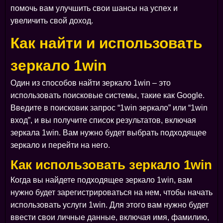
помочь вам улучшить свои шансы на успех и
увеличить свой доход.
Как найти и использовать
зеркало 1win
Один из способов найти зеркало 1win – это
использовать поисковые системы, такие как Google.
Введите в поисковик запрос “1win зеркало” или “1win
вход”, и вы получите список результатов, включая
зеркала 1win. Вам нужно будет выбрать подходящее
зеркало и перейти на него.
Как использовать зеркало 1win
Когда вы найдете подходящее зеркало 1win, вам
нужно будет зарегистрироваться на нем, чтобы начать
использовать услуги 1win. Для этого вам нужно будет
ввести свои личные данные, включая имя, фамилию,