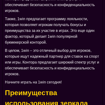
обеспечивает безопасность и конфиденциальность
игроков.
Также, 1win предлагает программу лояльности,
которая позволяет игрокам получать бонусы и
преимущества за их участие в играх. Это еще один
фактор, который делает 1win популярной
букмекерской конторой.
В целом, 1win – это отличный выбор для игроков,
которые ищут надежный партнер для ставок на спорт
или игры. Контора предлагает широкий спектр услуг и
обеспечивает безопасность и конфиденциальность
игроков.
Начните играть на 1win сегодня!
Преимущества
использования зеркала