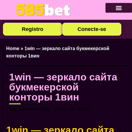
Baixar Ap
Cadastre-se
Caça-níqu
Apostas E
Cassino Ao
Registro
Conecte-se
Home
»
1win — зеркало сайта букмекерской
конторы 1вин
1win — зеркало сайта
букмекерской
конторы 1вин
wp_administrator
junho 28, 2026
1win — зеркало сайта